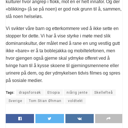
kulturer hvor angrep i flokk, mot én er helt innafor. Og der
«blikking» (å se på noen) er god nok grunn til å, sammen,
slå noen helseløs.
Vi svikter våre barn og etterkommere ved å ikke sette en
stopper for dette. Vi har å vise styrke i møte med slik
dominanskultur, der målet med å rane en ung vestlig gutt
ikke «bare» er å ta boblejakka og mobiltelefonen, men
hvor gjengen også gjerne skal ydmyke offeret ved å
tvinge ham til å kysse skoene til gjerningsmennene eller
urinere på dem, og der ydmykelsen tidvis filmes og spres
på sosiale medier.
Tags:
drapsforsøk
Etiopia
niårig jente
Skellefteå
Sverige
Tom Stian Øhman
voldtekt