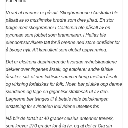
Facebook:
Vi vet at branner er påsatt. Skogbrannene i Australia ble
påsatt av to muslimske brødre som drev jihad. En stor
bølge med skogbranner i California ble påsatt av en
pyroman som jobbet som brannmann. I Hellas ble
eiendomsutviklere tatt for å brenne ned store områder for
å bygge nytt. Alt kamuflert som global oppvarming.
Det er ekstremt deprimerende hvordan nyhetskanalene
dekker over tingenes årsak, og etablerer andre falske
årsaker, slik at den faktiske sammenheng mellom årsak
og virkning forfalskes for folk. Noen bør plukke opp denne
svindelen og lage en gigantisk straffesak ut av den.
Løgnerne bør tvinges til å betale hele befolkningen
erstatning for svindelen individene utsettes for.
Nå blir de fortalt at 40 grader celsius antenner treverk,
som krever 270 grader for å ta fyr, og at det er Ola sin