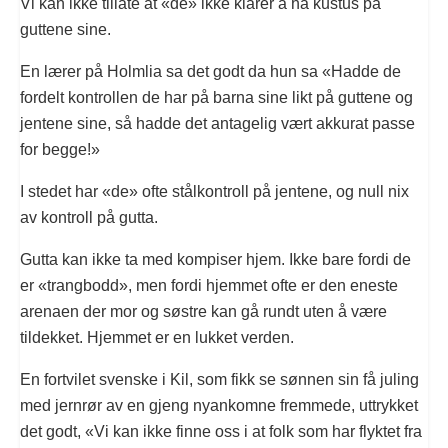
Vi kan ikke tillate at «de» ikke klarer å ha kustus på
guttene sine.
En lærer på Holmlia sa det godt da hun sa «Hadde de
fordelt kontrollen de har på barna sine likt på guttene og
jentene sine, så hadde det antagelig vært akkurat passe
for begge!»
I stedet har «de» ofte stålkontroll på jentene, og null nix
av kontroll på gutta.
Gutta kan ikke ta med kompiser hjem. Ikke bare fordi de
er «trangbodd», men fordi hjemmet ofte er den eneste
arenaen der mor og søstre kan gå rundt uten å være
tildekket. Hjemmet er en lukket verden.
En fortvilet svenske i Kil, som fikk se sønnen sin få juling
med jernrør av en gjeng nyankomne fremmede, uttrykket
det godt, «Vi kan ikke finne oss i at folk som har flyktet fra