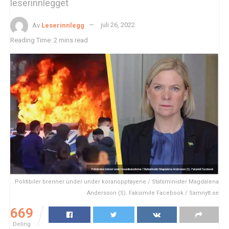
leserinnlegget
Av
Leserinnlegg
juli 26, 2022
Reading Time: 2 mins read
Politibiler brenner under under koranopptøyene / Statsminister Magdalena
Andersson (S). Faksimile Facebook / Samnytt.se
669
Deling