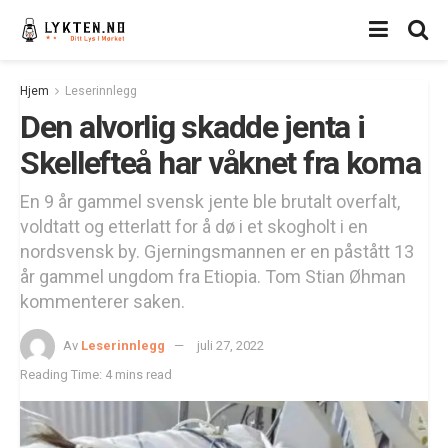
Hjem
Leserinnlegg
Den alvorlig skadde jenta i
Skellefteå har våknet fra koma
En 9 år gammel svensk jente ble brutalt overfalt,
voldtatt og etterlatt for å dø i et skogholt i en
nordsvensk by. Gjerningsmannen er en påstått 13
år gammel ungdom fra Etiopia. Tom Stian Øhman
kommenterer saken.
Av
Leserinnlegg
juli 27, 2022
Reading Time: 4 mins read