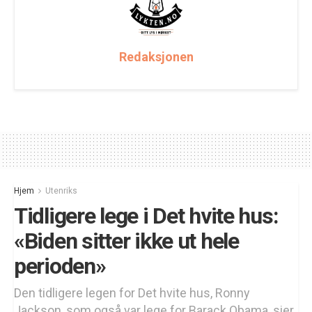
Redaksjonen
Hjem
Utenriks
Tidligere lege i Det hvite hus:
«Biden sitter ikke ut hele
perioden»
Den tidligere legen for Det hvite hus, Ronny
Jackson, som også var lege for Barack Obama, sier