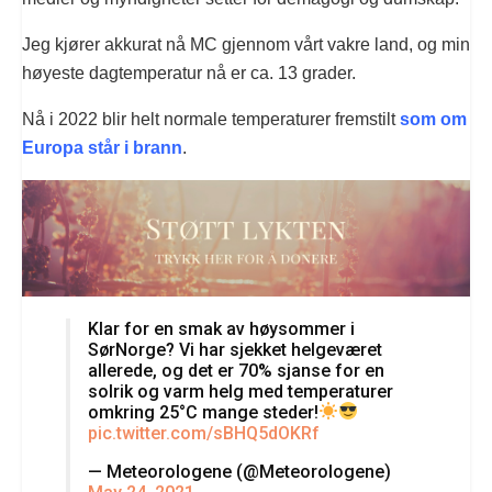
Jeg kjører akkurat nå MC gjennom vårt vakre land, og min
høyeste dagtemperatur nå er ca. 13 grader.
Nå i 2022 blir helt normale temperaturer fremstilt
som om
Europa står i brann
.
Klar for en smak av høysommer i
SørNorge? Vi har sjekket helgeværet
allerede, og det er 70% sjanse for en
solrik og varm helg med temperaturer
omkring 25°C mange steder!
pic.twitter.com/sBHQ5dOKRf
— Meteorologene (@Meteorologene)