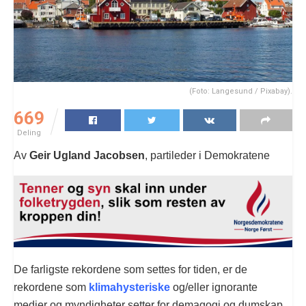
(Foto: Langesund / Pixabay).
669
Deling
Av
Geir Ugland Jacobsen
, partileder i Demokratene
De farligste rekordene som settes for tiden, er de
rekordene som
klimahysteriske
og/eller ignorante
medier og myndigheter setter for demagogi og dumskap.