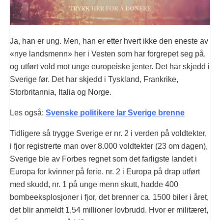
Ja, han er ung. Men, han er etter hvert ikke den eneste av
«nye landsmenn» her i Vesten som har forgrepet seg på,
og utført vold mot unge europeiske jenter. Det har skjedd i
Sverige før. Det har skjedd i Tyskland, Frankrike,
Storbritannia, Italia og Norge.
Les også:
Svenske politikere lar Sverige brenne
Tidligere så trygge Sverige er nr. 2 i verden på voldtekter,
i fjor registrerte man over 8.000 voldtekter (23 om dagen),
Sverige ble av Forbes regnet som det farligste landet i
Europa for kvinner på ferie. nr. 2 i Europa på drap utført
med skudd, nr. 1 på unge menn skutt, hadde 400
bombeeksplosjoner i fjor, det brenner ca. 1500 biler i året,
det blir anmeldt 1,54 millioner lovbrudd. Hvor er militæret,