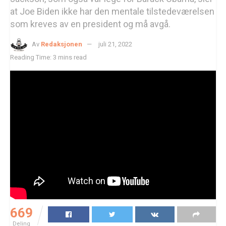
at Joe Biden ikke har den mentale tilstedeværelsen
som kreves av en president og må avgå.
Av
Redaksjonen
juli 21, 2022
Reading Time: 3 mins read
669
Deling