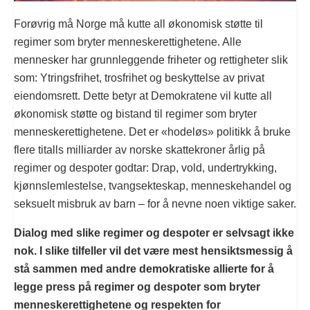
Forøvrig må Norge må kutte all økonomisk støtte til
regimer som bryter menneskerettighetene. Alle
mennesker har grunnleggende friheter og rettigheter slik
som: Ytringsfrihet, trosfrihet og beskyttelse av privat
eiendomsrett. Dette betyr at Demokratene vil kutte all
økonomisk støtte og bistand til regimer som bryter
menneskerettighetene. Det er «hodeløs» politikk å bruke
flere titalls milliarder av norske skattekroner årlig på
regimer og despoter godtar: Drap, vold, undertrykking,
kjønnslemlestelse, tvangsekteskap, menneskehandel og
seksuelt misbruk av barn – for å nevne noen viktige saker.
Dialog med slike regimer og despoter er selvsagt ikke
nok. I slike tilfeller vil det være mest hensiktsmessig å
stå sammen med andre demokratiske allierte for å
legge press på regimer og despoter som bryter
menneskerettighetene og respekten for