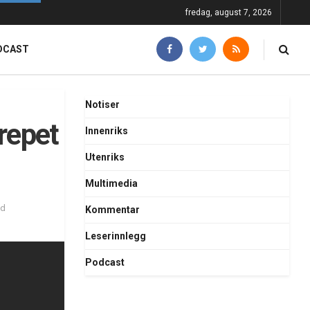
fredag, august 7, 2026
DCAST
Notiser
repet
Innenriks
Utenriks
Multimedia
ad
Kommentar
Leserinnlegg
Podcast