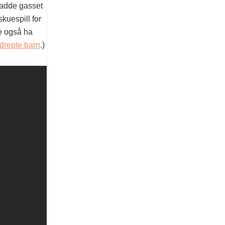
hadde gasset
skuespill for
ne også ha
v drepte barn
.)