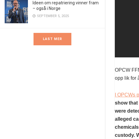
Ideen om repatriering vinner fram
– også i Norge
SEPTEMBER 5, 2025
LAST MER
OPCW FFM g
opp lik for
I OPCWs pr
show that
were dete
alleged ca
chemicals 
custody. W