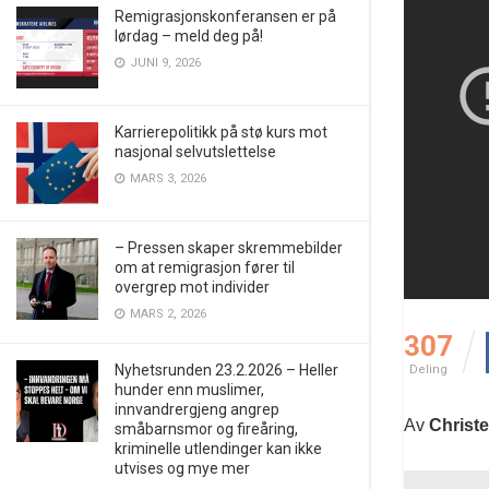
Remigrasjonskonferansen er på
lørdag – meld deg på!
JUNI 9, 2026
Karrierepolitikk på stø kurs mot
nasjonal selvutslettelse
MARS 3, 2026
– Pressen skaper skremmebilder
om at remigrasjon fører til
overgrep mot individer
MARS 2, 2026
307
Nyhetsrunden 23.2.2026 – Heller
Deling
hunder enn muslimer,
innvandrergjeng angrep
Av
Christ
småbarnsmor og fireåring,
kriminelle utlendinger kan ikke
utvises og mye mer