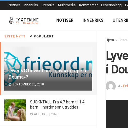
Notiser
Innenriks
Utenriks
Multimedia
Kommentar
Leserinnlegg
P
NOTISER
INNENRIKS
UTENRI
SISTE NYTT
POPULÆRT
Hjem
Leser
Lyve
i D
Lyver VG bevisst om «gassangrepet i
Douma»?
SEPTEMBER 25, 2018
Av
Fr
SJOKKTALL: Fra 4.7 barn til 1.4
barn – nordmenn utryddes
AUGUST 3, 2026