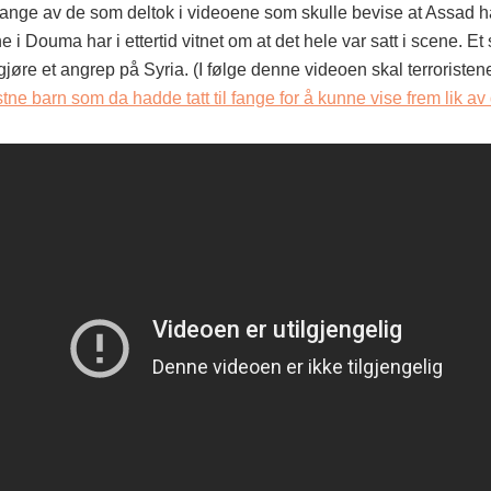
ange av de som deltok i videoene som skulle bevise at Assad 
 i Douma har i ettertid vitnet om at det hele var satt i scene. Et 
ggjøre et angrep på Syria. (I følge denne videoen skal terroriste
ristne barn som da hadde tatt til fange for å kunne vise frem lik a