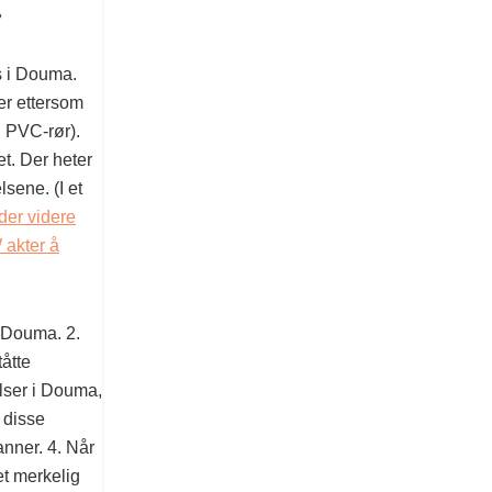
»
s i Douma.
er ettersom
. PVC-rør).
et. Der heter
sene. (I et
er videre
 akter å
i Douma. 2.
åtte
elser i Douma,
 disse
anner. 4. Når
et merkelig