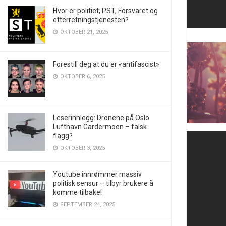
Hvor er politiet, PST, Forsvaret og
etterretningstjenesten?
OKTOBER 21, 2025
Forestill deg at du er «antifascist»
OKTOBER 6, 2025
Leserinnlegg: Dronene på Oslo
Lufthavn Gardermoen – falsk
flagg?
OKTOBER 3, 2025
Youtube innrømmer massiv
politisk sensur – tilbyr brukere å
komme tilbake!
SEPTEMBER 24, 2025