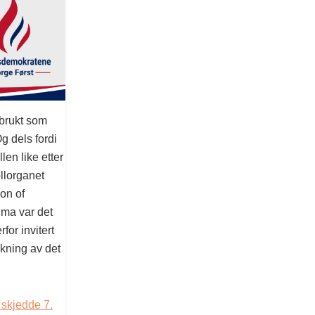
 brukt som
g dels fordi
len like etter
ollorganet
on of
uma var det
or invitert
skning av det
 skjedde 7.