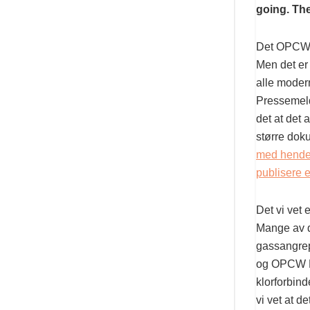
going. The
Det OPCW F
Men det er 
alle moder
Pressemeldi
det at det 
større dok
med hendel
publisere 
Det vi vet 
Mange av d
gassangrepe
og OPCW FF
klorforbind
vi vet at d