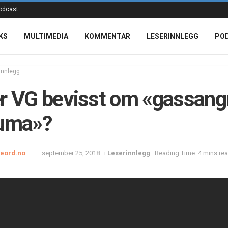
odcast
KS
MULTIMEDIA
KOMMENTAR
LESERINNLEGG
PO
innlegg
r VG bevisst om «gassang
ouma»?
ieord.no
september 25, 2018
i
Leserinnlegg
Reading Time: 4 mins re