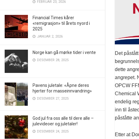
FEBRUAR 23, 2026
Financial Times kårer
«remigrasjon» til årets nyord i
2025
JANUAR 2, 2026
Norge kan gå mørke tider i vente
Det påstått
DESEMBER 28, 2025
begrunnelse
dette angre
angrepet. N
OPCW FFM (
Pavens juletale: «Åpne deres
hjerter for masseinnvandring»
Chemical W
DESEMBER 27, 2025
endelig re
inn til åst
påståtte an
God jul fra oss alle til dere alle –
julevideoer og juletaler!
DESEMBER 24, 2025
Etter at D