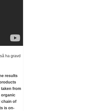
gså ha gravd
he results
 products
 taken from
d organic
 chain of
s is on-