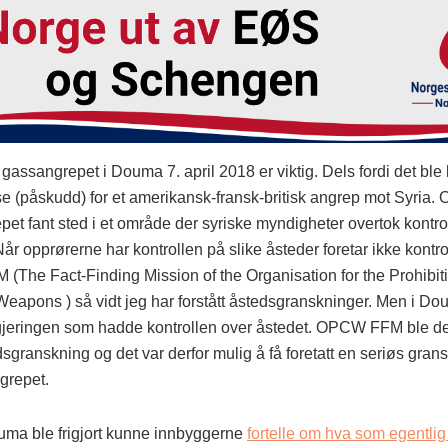
 gassangrepet i Douma 7. april 2018 er viktig. Dels fordi det ble
 (påskudd) for et amerikansk-fransk-britisk angrep mot Syria. O
pet fant sted i et område der syriske myndigheter overtok kontrol
år opprørerne har kontrollen på slike åsteder foretar ikke kontr
The Fact-Finding Mission of the Organisation for the Prohibiti
eapons ) så vidt jeg har forstått åstedsgranskninger. Men i Do
gjeringen som hadde kontrollen over åstedet. OPCW FFM ble derf
edsgranskning og det var derfor mulig å få foretatt en seriøs gran
grepet.
ouma ble frigjort kunne innbyggerne
fortelle om hva som egentlig