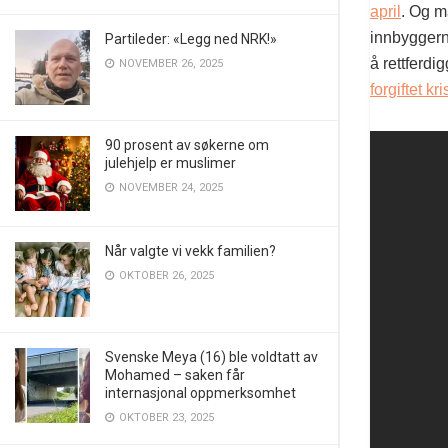
april
. Og m
innbyggerne
Partileder: «Legg ned NRK!»
å rettferdi
NOVEMBER 26, 2025
forgiftet k
90 prosent av søkerne om
julehjelp er muslimer
NOVEMBER 24, 2025
Når valgte vi vekk familien?
OKTOBER 26, 2025
Svenske Meya (16) ble voldtatt av
Mohamed – saken får
internasjonal oppmerksomhet
OKTOBER 23, 2025