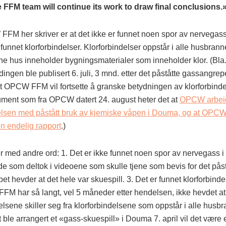
 FFM team will continue its work to draw final conclusions.
FM her skriver er at det ikke er funnet noen spor av nervegas
funnet klorforbindelser. Klorforbindelser oppstår i alle husbrann
ne hus inneholder bygningsmaterialer som inneholder klor. (Bla
ngen ble publisert 6. juli, 3 mnd. etter det påståtte gassangrep
at OPCW FFM vil fortsette å granske betydningen av klorforbindel
ument som fra OPCW datert 24. august heter det at
OPCW arbeid
sen med påstått bruk av kjemiske våpen i Douma, og at OPCW
en endelig rapport
.)
er med andre ord: 1. Det er ikke funnet noen spor av nervegass 
e som deltok i videoene som skulle tjene som bevis for det påst
t hevder at det hele var skuespill. 3. Det er funnet klorforbind
M har så langt, vel 5 måneder etter hendelsen, ikke hevdet at
elsene skiller seg fra klorforbindelsene som oppstår i alle husbr
et ble arrangert et «gass-skuespill» i Douma 7. april vil det være 