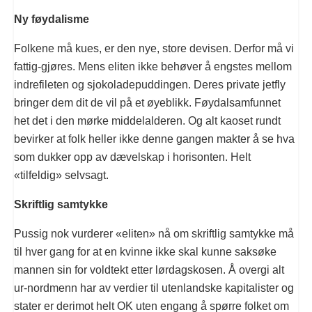
Ny føydalisme
Folkene må kues, er den nye, store devisen. Derfor må vi
fattig-gjøres. Mens eliten ikke behøver å engstes mellom
indrefileten og sjokoladepuddingen. Deres private jetfly
bringer dem dit de vil på et øyeblikk. Føydalsamfunnet
het det i den mørke middelalderen. Og alt kaoset rundt
bevirker at folk heller ikke denne gangen makter å se hva
som dukker opp av dævelskap i horisonten. Helt
«tilfeldig» selvsagt.
Skriftlig samtykke
Pussig nok vurderer «eliten» nå om skriftlig samtykke må
til hver gang for at en kvinne ikke skal kunne saksøke
mannen sin for voldtekt etter lørdagskosen. Å overgi alt
ur-nordmenn har av verdier til utenlandske kapitalister og
stater er derimot helt OK uten engang å spørre folket om