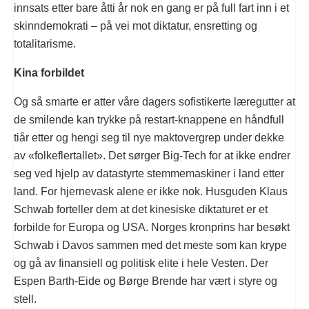
innsats etter bare åtti år nok en gang er på full fart inn i et
skinndemokrati – på vei mot diktatur, ensretting og
totalitarisme.
Kina forbildet
Og så smarte er atter våre dagers sofistikerte læregutter at
de smilende kan trykke på restart-knappene en håndfull
tiår etter og hengi seg til nye maktovergrep under dekke
av «folkeflertallet». Det sørger Big-Tech for at ikke endrer
seg ved hjelp av datastyrte stemmemaskiner i land etter
land. For hjernevask alene er ikke nok. Husguden Klaus
Schwab forteller dem at det kinesiske diktaturet er et
forbilde for Europa og USA. Norges kronprins har besøkt
Schwab i Davos sammen med det meste som kan krype
og gå av finansiell og politisk elite i hele Vesten. Der
Espen Barth-Eide og Børge Brende har vært i styre og
stell.