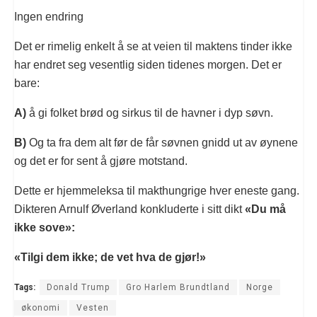
Ingen endring
Det er rimelig enkelt å se at veien til maktens tinder ikke
har endret seg vesentlig siden tidenes morgen. Det er
bare:
A)
å gi folket brød og sirkus til de havner i dyp søvn.
B)
Og ta fra dem alt før de får søvnen gnidd ut av øynene
og det er for sent å gjøre motstand.
Dette er hjemmeleksa til makthungrige hver eneste gang.
Dikteren Arnulf Øverland konkluderte i sitt dikt
«Du må
ikke sove»:
«Tilgi dem ikke; de vet hva de gjør!»
Tags:
Donald Trump
Gro Harlem Brundtland
Norge
økonomi
Vesten