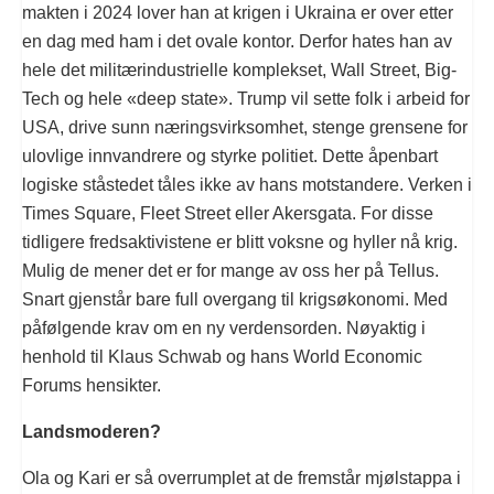
makten i 2024 lover han at krigen i Ukraina er over etter
en dag med ham i det ovale kontor. Derfor hates han av
hele det militærindustrielle komplekset, Wall Street, Big-
Tech og hele «deep state». Trump vil sette folk i arbeid for
USA, drive sunn næringsvirksomhet, stenge grensene for
ulovlige innvandrere og styrke politiet. Dette åpenbart
logiske ståstedet tåles ikke av hans motstandere. Verken i
Times Square, Fleet Street eller Akersgata. For disse
tidligere fredsaktivistene er blitt voksne og hyller nå krig.
Mulig de mener det er for mange av oss her på Tellus.
Snart gjenstår bare full overgang til krigsøkonomi. Med
påfølgende krav om en ny verdensorden. Nøyaktig i
henhold til Klaus Schwab og hans World Economic
Forums hensikter.
Landsmoderen?
Ola og Kari er så overrumplet at de fremstår mjølstappa i