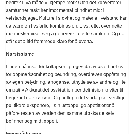
bedre? Hva måtte vi kjempe mot? Uten det konverterer
samfunnet raskt henimot mental blindhet midt i
velstandsjaget. Kulturell sløvhet og materiell velstand kan
da være en livsfarlig kombinasjon. Livstrette, overmette
mennesker viser seg å generere fallerte samfunn. Og da
står det alltid fremmede klare for å overta.
Narsissisme
Enden på visa, før kollapsen, preges da av «stort behov
for oppmerksomhet og beundring, overdreven oppfatning
av egen betydning, arroganse, utnyttelse av andre og lite
empati.» Akkurat det psykiatrien per definisjon knytter til
begrepet narsissisme. Og nettopp det vi idag ser vestlige
politikere eksponere, i sin ustoppelige apetitt etter å
påføre resten av verden den samme uløkka de selv
befinner seg midt oppe i.
Feige rådgivere