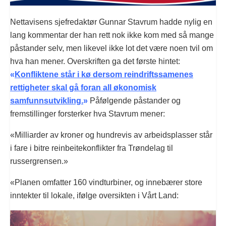
Nettavisens sjefredaktør Gunnar Stavrum hadde nylig en
lang kommentar der han rett nok ikke kom med så mange
påstander selv, men likevel ikke lot det være noen tvil om
hva han mener. Overskriften ga det første hintet:
«
Konfliktene står i kø dersom reindriftssamenes
rettigheter skal gå foran all økonomisk
samfunnsutvikling.
»
Påfølgende påstander og
fremstillinger forsterker hva Stavrum mener:
«Milliarder av kroner og hundrevis av arbeidsplasser står
i fare i bitre reinbeitekonflikter fra Trøndelag til
russergrensen.»
«Planen omfatter 160 vindturbiner, og innebærer store
inntekter til lokale, ifølge oversikten i Vårt Land: