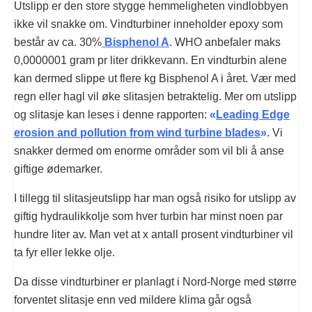
Utslipp er den store stygge hemmeligheten vindlobbyen
ikke vil snakke om. Vindturbiner inneholder epoxy som
består av ca. 30%
Bisphenol A
. WHO anbefaler maks
0,0000001 gram pr liter drikkevann. En vindturbin alene
kan dermed slippe ut flere kg Bisphenol A i året. Vær med
regn eller hagl vil øke slitasjen betraktelig. Mer om utslipp
og slitasje kan leses i denne rapporten:
«
Leading Edge
erosion and pollution from wind turbine blades
».
Vi
snakker dermed om enorme områder som vil bli å anse
giftige ødemarker.
I tillegg til slitasjeutslipp har man også risiko for utslipp av
giftig hydraulikkolje som hver turbin har minst noen par
hundre liter av. Man vet at x antall prosent vindturbiner vil
ta fyr eller lekke olje.
Da disse vindturbiner er planlagt i Nord-Norge med større
forventet slitasje enn ved mildere klima går også