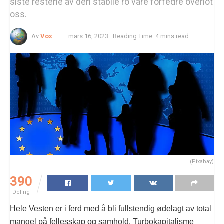
siste restene av den stabile ro våre forfedre overlot
oss.
Av
Vox
mars 16, 2023
Reading Time: 4 mins read
(Pixabay)
390
Deling
Hele Vesten er i ferd med å bli fullstendig ødelagt av total
mangel på fellesskap og samhold. Turbokapitalisme