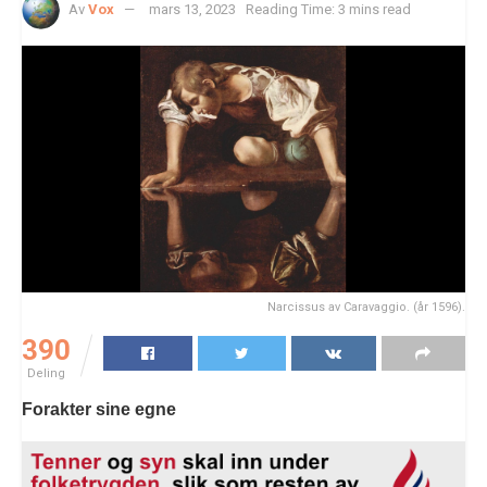
Av
Vox
mars 13, 2023
Reading Time: 3 mins read
Narcissus av Caravaggio. (år 1596).
390
Deling
Forakter sine egne