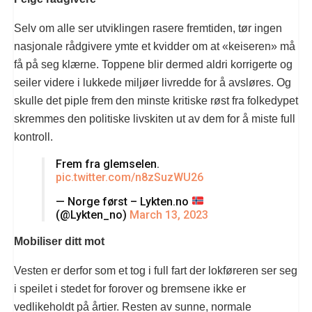
Selv om alle ser utviklingen rasere fremtiden, tør ingen
nasjonale rådgivere ymte et kvidder om at «keiseren» må
få på seg klærne. Toppene blir dermed aldri korrigerte og
seiler videre i lukkede miljøer livredde for å avsløres. Og
skulle det piple frem den minste kritiske røst fra folkedypet
skremmes den politiske livskiten ut av dem for å miste full
kontroll.
Frem fra glemselen.
pic.twitter.com/n8zSuzWU26
— Norge først – Lykten.no
(@Lykten_no)
March 13, 2023
Mobiliser ditt mot
Vesten er derfor som et tog i full fart der lokføreren ser seg
i speilet i stedet for forover og bremsene ikke er
vedlikeholdt på årtier. Resten av sunne, normale