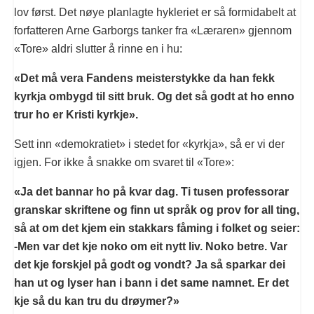
lov først. Det nøye planlagte hykleriet er så formidabelt at
forfatteren Arne Garborgs tanker fra «Læraren» gjennom
«Tore» aldri slutter å rinne en i hu:
«Det må vera Fandens meisterstykke da han fekk
kyrkja ombygd til sitt bruk. Og det så godt at ho enno
trur ho er Kristi kyrkje».
Sett inn «demokratiet» i stedet for «kyrkja», så er vi der
igjen. For ikke å snakke om svaret til «Tore»:
«Ja det bannar ho på kvar dag. Ti tusen professorar
granskar skriftene og finn ut språk og prov for all ting,
så at om det kjem ein stakkars fåming i folket og seier:
-Men var det kje noko om eit nytt liv. Noko betre. Var
det kje forskjel på godt og vondt? Ja så sparkar dei
han ut og lyser han i bann i det same namnet. Er det
kje så du kan tru du drøymer?»