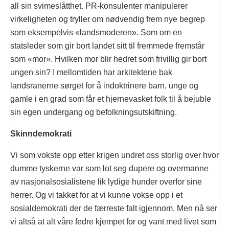
all sin svimeslåtthet. PR-konsulenter manipulerer
virkeligheten og tryller om nødvendig frem nye begrep
som eksempelvis «landsmoderen». Som om en
statsleder som gir bort landet sitt til fremmede fremstår
som «mor». Hvilken mor blir hedret som frivillig gir bort
ungen sin? I mellomtiden har arkitektene bak
landsranerne sørget for å indoktrinere barn, unge og
gamle i en grad som får et hjernevasket folk til å bejuble
sin egen undergang og befolkningsutskiftning.
Skinndemokrati
Vi som vokste opp etter krigen undret oss storlig over hvor
dumme tyskerne var som lot seg dupere og overmanne
av nasjonalsosialistene lik lydige hunder overfor sine
herrer. Og vi takket for at vi kunne vokse opp i et
sosialdemokrati der de færreste falt igjennom. Men nå ser
vi altså at alt våre fedre kjempet for og vant med livet som