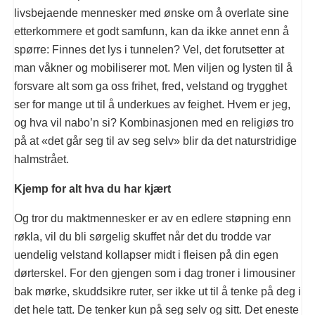
livsbejaende mennesker med ønske om å overlate sine
etterkommere et godt samfunn, kan da ikke annet enn å
spørre: Finnes det lys i tunnelen? Vel, det forutsetter at
man våkner og mobiliserer mot. Men viljen og lysten til å
forsvare alt som ga oss frihet, fred, velstand og trygghet
ser for mange ut til å underkues av feighet. Hvem er jeg,
og hva vil nabo’n si? Kombinasjonen med en religiøs tro
på at «det går seg til av seg selv» blir da det naturstridige
halmstrået.
Kjemp for alt hva du har kjært
Og tror du maktmennesker er av en edlere støpning enn
røkla, vil du bli sørgelig skuffet når det du trodde var
uendelig velstand kollapser midt i fleisen på din egen
dørterskel. For den gjengen som i dag troner i limousiner
bak mørke, skuddsikre ruter, ser ikke ut til å tenke på deg i
det hele tatt. De tenker kun på seg selv og sitt. Det eneste