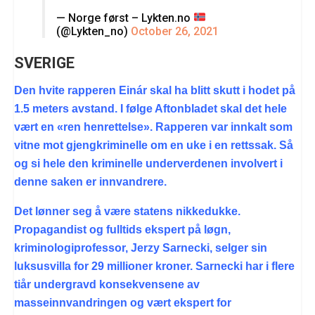
— Norge først – Lykten.no
(@Lykten_no)
October 26, 2021
SVERIGE
Den hvite rapperen Einár skal ha blitt skutt i hodet på
1.5 meters avstand. I følge Aftonbladet skal det hele
vært en «ren henrettelse». Rapperen var innkalt som
vitne mot gjengkriminelle om en uke i en rettssak. Så
og si hele den kriminelle underverdenen involvert i
denne saken er innvandrere.
Det lønner seg å være statens nikkedukke.
Propagandist og fulltids ekspert på løgn,
kriminologiprofessor, Jerzy Sarnecki, selger sin
luksusvilla for 29 millioner kroner. Sarnecki har i flere
tiår undergravd konsekvensene av
masseinnvandringen og vært ekspert for