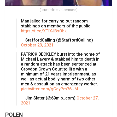
(Foto: Politiet / Commons)
Man jailed for carrying out random
stabbings on members of the public
https://t.co/XTIXJBsObk
— StaffordCalling (@StaffordCalling)
October 23, 2021
PATRICK BECKLEY burst into the home of
Michael Lavery & stabbed him to death in
a random attack has been sentenced at
Croydon Crown Court to life with a
minimum of 21 years imprisonment, as
well as actual bodily harm of two other
men & assault on an emergency worker.
pic.twitter.com/gGdyPm76UM
— Jim Slater (@69mib_com)
October 27,
2021
POLEN