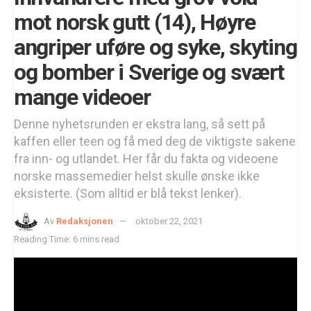
mot norsk gutt (14), Høyre
angriper uføre og syke, skyting
og bomber i Sverige og svært
mange videoer
Denne nyhetsrunden er ekstra lang, så sett på
kaffen eller teen og få med deg de viktigste sakene
fra inn- og utlandet. Her får du fakta og videoene
norske massemedier helst skulle ønske ikke
eksisterte. (Som alltid er blå tekst lenker).
Av
Redaksjonen
oktober 22, 2021
Reading Time: 6 mins read