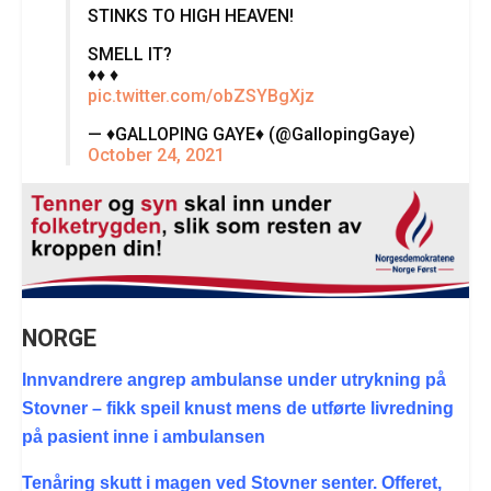
STINKS TO HIGH HEAVEN!
SMELL IT?
♦️♦️ ♦️
pic.twitter.com/obZSYBgXjz
— ♦️GALLOPING GAYE♦️ (@GallopingGaye)
October 24, 2021
NORGE
Innvandrere angrep ambulanse under utrykning på
Stovner – fikk speil knust mens de utførte livredning
på pasient inne i ambulansen
Tenåring skutt i magen ved Stovner senter. Offeret,