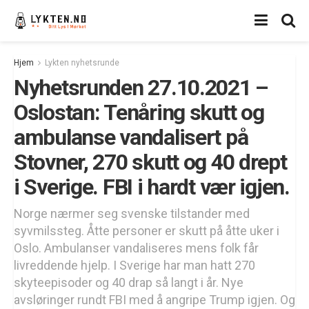
Hjem
Lykten nyhetsrunde
Nyhetsrunden 27.10.2021 –
Oslostan: Tenåring skutt og
ambulanse vandalisert på
Stovner, 270 skutt og 40 drept
i Sverige. FBI i hardt vær igjen.
Norge nærmer seg svenske tilstander med
syvmilssteg. Åtte personer er skutt på åtte uker i
Oslo. Ambulanser vandaliseres mens folk får
livreddende hjelp. I Sverige har man hatt 270
skyteepisoder og 40 drap så langt i år. Nye
avsløringer rundt FBI med å angripe Trump igjen. Og