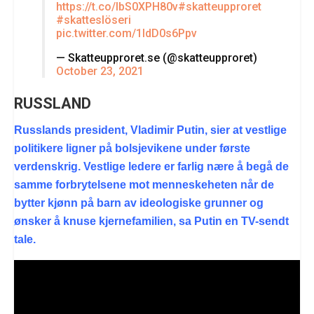
https://t.co/lbS0XPH80v
#skatteupproret
#skatteslöseri
pic.twitter.com/1ldD0s6Ppv
— Skatteupproret.se (@skatteupproret)
October 23, 2021
RUSSLAND
Russlands president, Vladimir Putin, sier at vestlige
politikere ligner på bolsjevikene under første
verdenskrig. Vestlige ledere er farlig nære å begå de
samme forbrytelsene mot menneskeheten når de
bytter kjønn på barn av ideologiske grunner og
ønsker å knuse kjernefamilien, sa Putin en TV-sendt
tale.