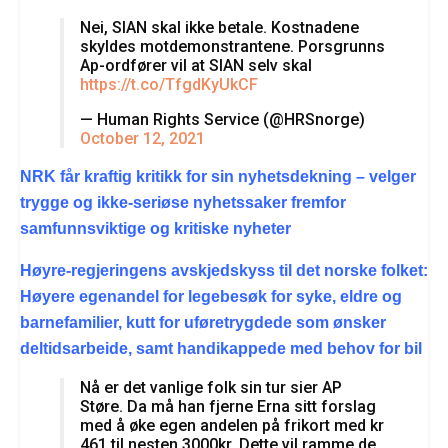
Nei, SIAN skal ikke betale. Kostnadene
skyldes motdemonstrantene. Porsgrunns
Ap-ordfører vil at SIAN selv skal
https://t.co/TfgdKyUkCF
— Human Rights Service (@HRSnorge)
October 12, 2021
NRK får kraftig kritikk for sin nyhetsdekning – velger
trygge og ikke-seriøse nyhetssaker fremfor
samfunnsviktige og kritiske nyheter
Høyre-regjeringens avskjedskyss til det norske folket:
Høyere egenandel for legebesøk for syke, eldre og
barnefamilier, kutt for uføretrygdede som ønsker
deltidsarbeide, samt handikappede med behov for bil
Nå er det vanlige folk sin tur sier AP
Støre. Da må han fjerne Erna sitt forslag
med å øke egen andelen på frikort med kr
461 til nesten 3000kr. Dette vil ramme de