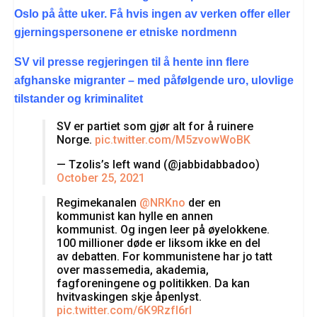
Oslo på åtte uker. Få hvis ingen av verken offer eller
gjerningspersonene er etniske nordmenn
SV vil presse regjeringen til å hente inn flere
afghanske migranter – med påfølgende uro, ulovlige
tilstander og kriminalitet
SV er partiet som gjør alt for å ruinere
Norge.
pic.twitter.com/M5zvowWoBK
— Tzolis’s left wand (@jabbidabbadoo)
October 25, 2021
Regimekanalen
@NRKno
der en
kommunist kan hylle en annen
kommunist. Og ingen leer på øyelokkene.
100 millioner døde er liksom ikke en del
av debatten. For kommunistene har jo tatt
over massemedia, akademia,
fagforeningene og politikken. Da kan
hvitvaskingen skje åpenlyst.
pic.twitter.com/6K9RzfI6rI