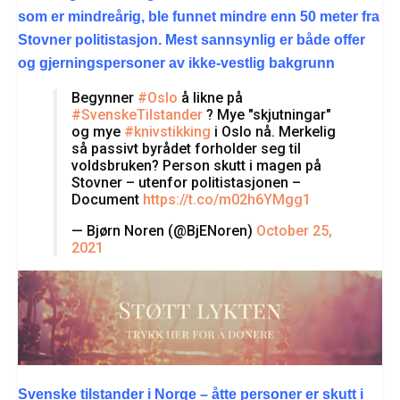
som er mindreårig, ble funnet mindre enn 50 meter fra
Stovner politistasjon. Mest sannsynlig er både offer
og gjerningspersoner av ikke-vestlig bakgrunn
Begynner
#Oslo
å likne på
#SvenskeTilstander
? Mye "skjutningar"
og mye
#knivstikking
i Oslo nå. Merkelig
så passivt byrådet forholder seg til
voldsbruken? Person skutt i magen på
Stovner – utenfor politistasjonen –
Document
https://t.co/m02h6YMgg1
— Bjørn Noren (@BjENoren)
October 25,
2021
Svenske tilstander i Norge – åtte personer er skutt i