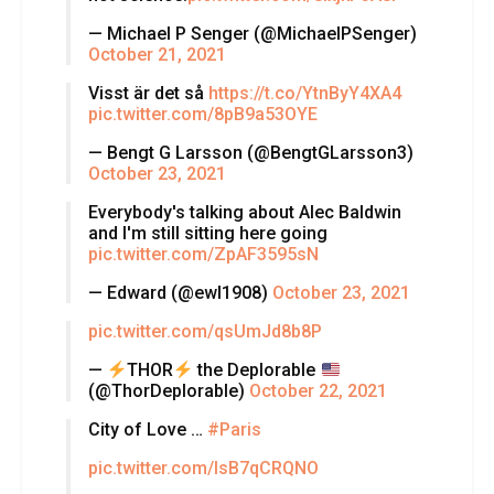
— Michael P Senger (@MichaelPSenger)
October 21, 2021
Visst är det så
https://t.co/YtnByY4XA4
pic.twitter.com/8pB9a53OYE
— Bengt G Larsson (@BengtGLarsson3)
October 23, 2021
Everybody's talking about Alec Baldwin
and I'm still sitting here going
pic.twitter.com/ZpAF3595sN
— Edward (@ewl1908)
October 23, 2021
pic.twitter.com/qsUmJd8b8P
—
THOR
the Deplorable
(@ThorDeplorable)
October 22, 2021
City of Love …
#Paris
pic.twitter.com/lsB7qCRQNO