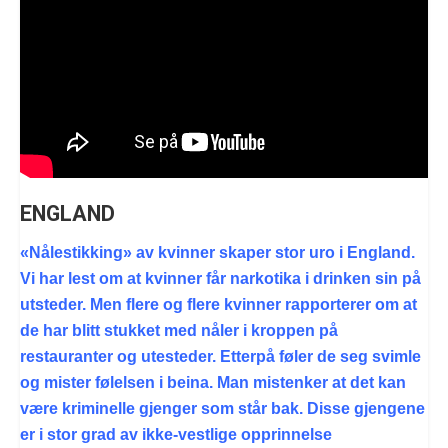
ENGLAND
«Nålestikking» av kvinner skaper stor uro i England.
Vi har lest om at kvinner får narkotika i drinken sin på
utsteder. Men flere og flere kvinner rapporterer om at
de har blitt stukket med nåler i kroppen på
restauranter og utesteder. Etterpå føler de seg svimle
og mister følelsen i beina. Man mistenker at det kan
være kriminelle gjenger som står bak. Disse gjengene
er i stor grad av ikke-vestlige opprinnelse