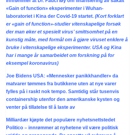
innrømmer at Dr. Fauci løy om finansiering av såkalt
«Gain of function» eksperimenter i Wuhan-
laboratoriet i Kina der Covid-19 startet.
(Kort forklart
er «gain of function»-studier vitenskapelige forsøk
der man øker et spesielt virus’ smittsomhet på en
kunstig måte, med formål om å gjøre viruset enklere å
bruke i vitenskapelige eksperimenter. USA og Kina
har i mange år samarbeidet om forskning på for
eksempel koronavirus)
Joe Bidens USA: «Mennesker panikkhandler» da
matvarer tømmes fra butikkene uten at nye varer
fylles på i raskt nok tempo. Samtidig står tusenvis
containership utenfor den amerikanske kysten og
venter på tillatelse til å laste av
Milliardær kjøpte det populære nyhetsnettstedet
Politico – innrømmer at nyhetene vil være politisk