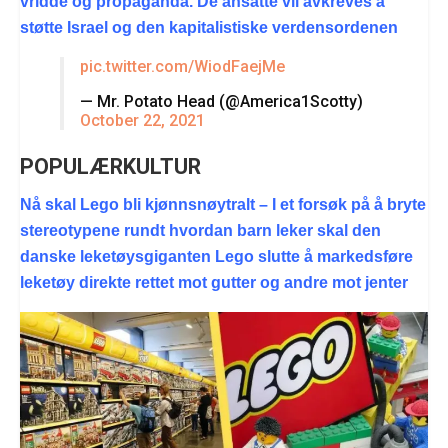
vridde og propaganda. De ansatte vil avkreves å
støtte Israel og den kapitalistiske verdensordenen
pic.twitter.com/WiodFaejMe
— Mr. Potato Head (@America1Scotty)
October 22, 2021
POPULÆRKULTUR
Nå skal Lego bli kjønnsnøytralt – I et forsøk på å bryte
stereotypene rundt hvordan barn leker skal den
danske leketøysgiganten Lego slutte å markedsføre
leketøy direkte rettet mot gutter og andre mot jenter