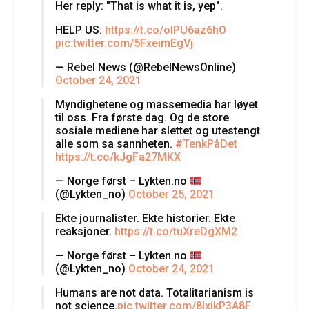
Her reply: "That is what it is, yep".
HELP US:
https://t.co/oIPU6az6hO
pic.twitter.com/5FxeimEgVj
— Rebel News (@RebelNewsOnline)
October 24, 2021
Myndighetene og massemedia har løyet
til oss. Fra første dag. Og de store
sosiale mediene har slettet og utestengt
alle som sa sannheten.
#TenkPåDet
https://t.co/kJgFa27MKX
— Norge først – Lykten.no
(@Lykten_no)
October 25, 2021
Ekte journalister. Ekte historier. Ekte
reaksjoner.
https://t.co/tuXreDgXM2
— Norge først – Lykten.no
(@Lykten_no)
October 24, 2021
Humans are not data. Totalitarianism is
not science.
pic.twitter.com/8lxjkP3A8F