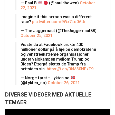
— Paul B
(@pauldbowen)
October
22, 2021
Imagine if this person was a different
race?
pic.twitter.com/9Wx7Lo0AUr
— The Juggernaut (@TheJuggernaut88)
October 25, 2021
Visste du at Facebook brukte 400
millioner dollar på å hjelpe demokratene
og venstreekstreme organisasjoner
under valgkampen mellom Trump og
Biden? Etterpå slettet de Trump fra
nettsiden sin.
https://t.co/0kM30NPxT9
— Norge først – Lykten.no
(@Lykten_no)
October 26, 2021
DIVERSE VIDEOER MED AKTUELLE
TEMAER