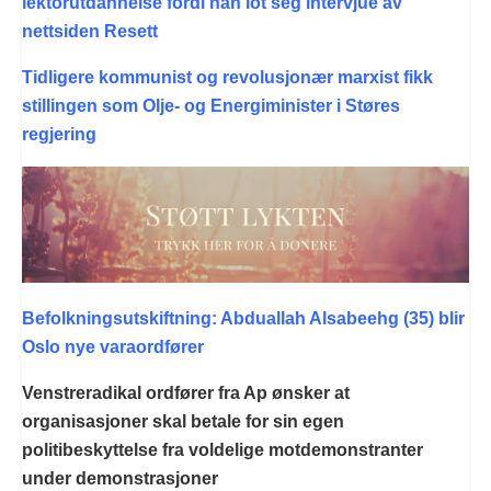
lektorutdannelse fordi han lot seg intervjue av
nettsiden Resett
Tidligere kommunist og revolusjonær marxist fikk
stillingen som Olje- og Energiminister i Støres
regjering
Befolkningsutskiftning: Abduallah Alsabeehg (35) blir
Oslo nye varaordfører
Venstreradikal ordfører fra Ap ønsker at
organisasjoner skal betale for sin egen
politibeskyttelse fra voldelige motdemonstranter
under demonstrasjoner