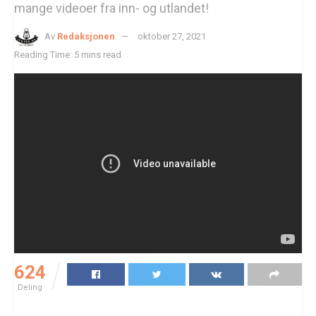
mange videoer fra inn- og utlandet!
Av
Redaksjonen
oktober 27, 2021
Reading Time: 5 mins read
624
Deling