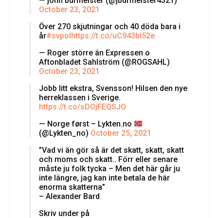
— john burmeister (@jburmeister4321)
October 23, 2021
Över 270 skjutningar och 40 döda bara i
år
#svpol
https://t.co/uC943bl52e
— Roger större än Expressen o
Aftonbladet Sahlström (@ROGSAHL)
October 23, 2021
Jobb litt ekstra, Svensson! Hilsen den nye
herreklassen i Sverige.
https://t.co/sDOjFEQSJO
— Norge først – Lykten.no
(@Lykten_no)
October 25, 2021
”Vad vi än gör så är det skatt, skatt, skatt
och moms och skatt.. Förr eller senare
måste ju folk tycka – Men det här går ju
inte längre, jag kan inte betala de här
enorma skatterna”
– Alexander Bard
Skriv under på