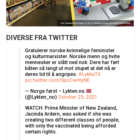
DIVERSE FRA TWITTER
Gratulerer norske kvinnelige feminister
og kulturmarxister. Norske menn og hvite
mennesker er slått ned nok. Dere har ført
båten så langt ut mot stupet at det nå er
deres tid til å angripes.
#LykkeTil
pic.twitter.com/0poCwntyNE
— Norge først – Lykten.no
(@Lykten_no)
October 25, 2021
WATCH: Prime Minister of New Zealand,
Jacinda Ardern, was asked if she was
creating two different classes of people,
with only the vaccinated being afforded
certain rights.