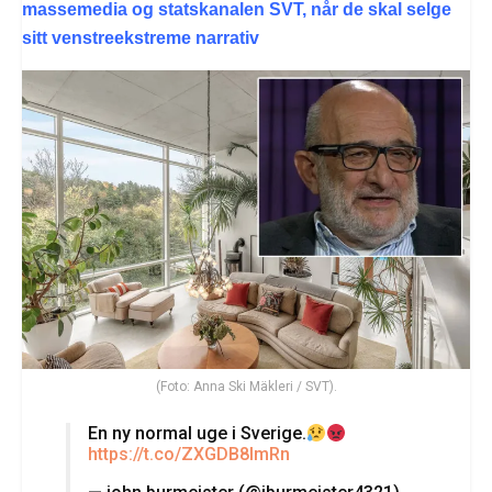
massemedia og statskanalen SVT, når de skal selge
sitt venstreekstreme narrativ
(Foto: Anna Ski Mäkleri / SVT).
En ny normal uge i Sverige.
https://t.co/ZXGDB8ImRn