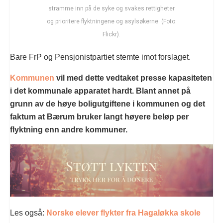
stramme inn på de syke og svakes rettigheter
og prioritere flyktningene og asylsøkerne. (Foto:
Flickr).
Bare FrP og Pensjonistpartiet stemte imot forslaget.
Kommunen
vil med dette vedtaket presse kapasiteten
i det kommunale apparatet hardt. Blant annet på
grunn av de høye boligutgiftene i kommunen og det
faktum at Bærum bruker langt høyere beløp per
flyktning enn andre kommuner.
Les også:
Norske elever flykter fra Hagaløkka skole