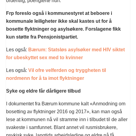
ordentlig, poengterte hun.
Frp foreslo også i kommunestyret at beboere i
kommunale leiligheter ikke skal kastes ut for å
bosette flyktninger og asylsøkere. Forslagene fikk
kun støtte fra Pensjonistpartiet.
Les også:
Bærum: Statsløs asylsøker med HIV siktet
for ubeskyttet sex med to kvinner
Les også:
Vil ofre velferden og tryggheten til
nordmenn for å ta imot flyktninger
Syke og eldre får dårligere tilbud
I dokumentet fra Bærum kommune kalt «Anmodning om
bosetting av flyktninger 2016 og 2017», kan man også
lese at kommunen nå vil stramme inn i tilbudet til de aller
svakeste i samfunnet. Blant annet vil rusmisbrukere,
psykisk syke, langtids arbeidsledige og eldre nå få