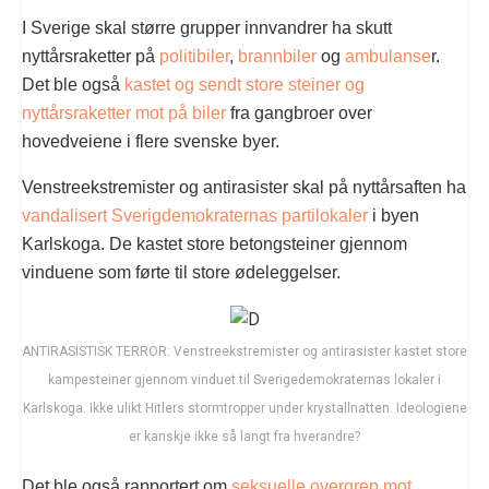
I Sverige skal større grupper innvandrer ha skutt
nyttårsraketter på
politibiler
,
brannbiler
og
ambulanse
r.
Det ble også
kastet og sendt store steiner og
nyttårsraketter mot på biler
fra gangbroer over
hovedveiene i flere svenske byer.
Venstreekstremister og antirasister skal på nyttårsaften ha
vandalisert Sverigdemokraternas partilokaler
i byen
Karlskoga. De kastet store betongsteiner gjennom
vinduene som førte til store ødeleggelser.
ANTIRASISTISK TERROR: Venstreekstremister og antirasister kastet store
kampesteiner gjennom vinduet til Sverigedemokraternas lokaler i
Karlskoga. Ikke ulikt Hitlers stormtropper under krystallnatten. Ideologiene
er kanskje ikke så langt fra hverandre?
Det ble også rapportert om
seksuelle overgrep mot