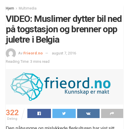
Hjem
Multimedia
VIDEO: Muslimer dytter bil ned
på togstasjon og brenner opp
juletre i Belgia
Av
Frieord.no
august 7, 2016
Reading Time: 3 mins read
322
Deling
Den påtvungne og mislykkede flerkulturen har vist sitt