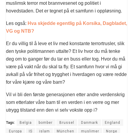
muslimsk terror mot brannvesenet og politiet i
hovedstaden. Det er tegnet på et samfunn i oppløsning.
Les også:
Hva skjedde egentlig på Korsika, Dagbladet,
VG og NTB?
Er du villig til å leve et liv med konstante terrortrusler, slik
den tyske politimannen uttalte? Et liv hvor du må tenke
deg om to ganger før du tar en buss eller tog. Hvor du må
være på vakt når du skal ta fly. Et samfunn hvor vi må gi
avkall på vår frihet og trygghet i hverdagen og være redde
for våre kjære og våre barn?
Vil vi bli den første generasjonen etter andre verdenskrig
som etterlater våre barn til en verden i en verre og mer
utrygg tilstand enn den vi selv vokste opp i?
Tags:
Belgia
bomber
Brussel
Danmark
England
Europa
IS
islam
München
muslimer
Norge