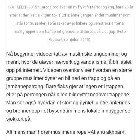
1941 ELLER 2015? Europa opplever en ny frykt for terror og krig, bare 25 år
etter at den kalde krigen tok slutt. Denne gangen er det muslimer som
står for trusselen, forårsaket av politikere og venstreorienterte
maktgrupper som har åpnet grensene til Europa på vidt gap. (Foto:
Brussel, romjulen 2015).
Nå begynner videoer tatt av muslimske ungdommer og
menn, hvor de utøver hærverk og vandalisme, å bli lastet
opp på internett. Videoen ovenfor viser hvordan en større
gruppe muslimer dytter en bil ned en trapp og på en
jernbaneperrong. Bare flaks gjør at ingen er i trappen
eller på perrongen når bilen blir dyttet nedover trappene.
Man ser også hvordan et stort og pyntet juletre antennes
og brenner opp i et bysentrum mens lokale innbygger ser
sjokkert på.
Alt mens man hører muslimene rope «Allahu akhbar».