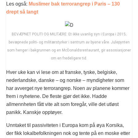
Les også:
Muslimer bak terrorangrep i Paris – 130
drept så langt
BEVÆPNET POLITI OG MILITÆRE: Et ikke uvanlig syn i Europa i 2015;
bevæpnede politi- og militærstyrker i sentrum av byene våre. Julepynten
som henger i bakgrunnen og en McDonaldsrestaurant, gir assosiasjoner
om en fredeligere tid.
Hver uke kan vi lese om at franske, tyske, belgiske,
nederlandske, danske – og norske – myndigheter som
har avverget nye terrorangrep. Noen av planene kommer
frem i nyhetene. De fleste gjør det ikke. Hadde
allmennheten fått vite alt som foregår, ville det utløst
panikk. Kanskje opptøyer.
Unntaket til passiviteten i Europa kom på øya Korsika,
der fikk lokalbefolkningen nok og tente på en moske etter