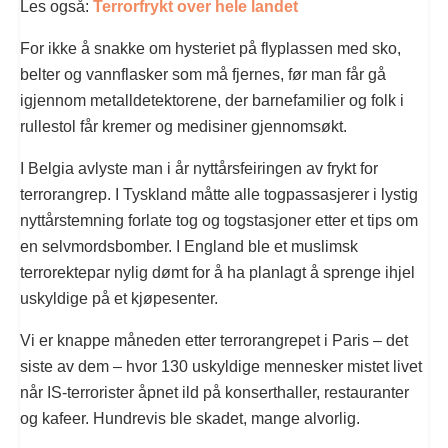
Les også:
Terrorfrykt over hele landet
For ikke å snakke om hysteriet på flyplassen med sko,
belter og vannflasker som må fjernes, før man får gå
igjennom metalldetektorene, der barnefamilier og folk i
rullestol får kremer og medisiner gjennomsøkt.
I Belgia avlyste man i år nyttårsfeiringen av frykt for
terrorangrep. I Tyskland måtte alle togpassasjerer i lystig
nyttårstemning forlate tog og togstasjoner etter et tips om
en selvmordsbomber. I England ble et muslimsk
terrorektepar nylig dømt for å ha planlagt å sprenge ihjel
uskyldige på et kjøpesenter.
Vi er knappe måneden etter terrorangrepet i Paris – det
siste av dem – hvor 130 uskyldige mennesker mistet livet
når IS-terrorister åpnet ild på konserthaller, restauranter
og kafeer. Hundrevis ble skadet, mange alvorlig.