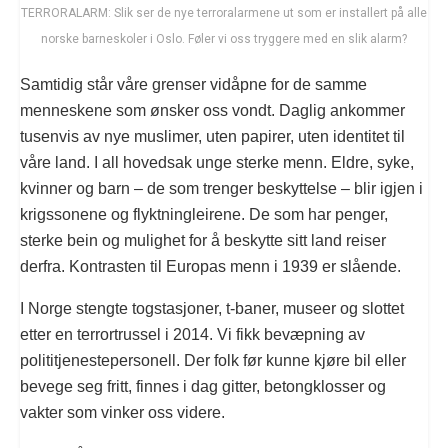
TERRORALARM: Slik ser de nye terroralarmene ut som er installert på alle
norske barneskoler i Oslo. Føler vi oss tryggere med en slik alarm?
Samtidig står våre grenser vidåpne for de samme
menneskene som ønsker oss vondt. Daglig ankommer
tusenvis av nye muslimer, uten papirer, uten identitet til
våre land. I all hovedsak unge sterke menn. Eldre, syke,
kvinner og barn – de som trenger beskyttelse – blir igjen i
krigssonene og flyktningleirene. De som har penger,
sterke bein og mulighet for å beskytte sitt land reiser
derfra. Kontrasten til Europas menn i 1939 er slående.
I Norge stengte togstasjoner, t-baner, museer og slottet
etter en terrortrussel i 2014. Vi fikk bevæpning av
polititjenestepersonell. Der folk før kunne kjøre bil eller
bevege seg fritt, finnes i dag gitter, betongklosser og
vakter som vinker oss videre.