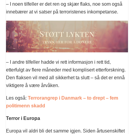
– I noen tilfeller er det ren og skjær flaks, noe som også
innebærer at vi satser på terroristenes inkompetanse.
– I andre tilfeller hadde vi rett informasjon i rett tid,
etterfulgt av flere måneder med komplisert etterforskning.
Den flaksen vil med all sikkerhet ta slutt – så det er ennå
viktigere å være årvåken.
Les også:
Terrorangrep i Danmark – to drept – fem
politimenn skadd
Terror i Europa
Europa vil aldri bli det samme igjen. Siden årtusenskiftet