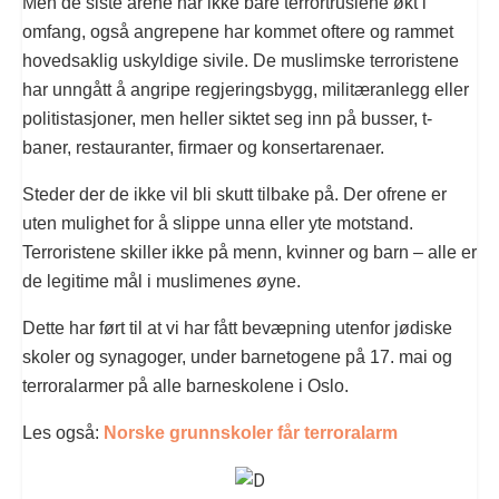
Men de siste årene har ikke bare terrortruslene økt i
omfang, også angrepene har kommet oftere og rammet
hovedsaklig uskyldige sivile. De muslimske terroristene
har unngått å angripe regjeringsbygg, militæranlegg eller
politistasjoner, men heller siktet seg inn på busser, t-
baner, restauranter, firmaer og konsertarenaer.
Steder der de ikke vil bli skutt tilbake på. Der ofrene er
uten mulighet for å slippe unna eller yte motstand.
Terroristene skiller ikke på menn, kvinner og barn – alle er
de legitime mål i muslimenes øyne.
Dette har ført til at vi har fått bevæpning utenfor jødiske
skoler og synagoger, under barnetogene på 17. mai og
terroralarmer på alle barneskolene i Oslo.
Les også:
Norske grunnskoler får terroralarm