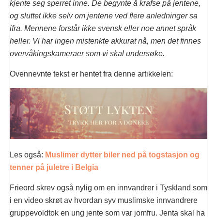
kjente seg sperret inne. De begynte å krafse på jentene,
og sluttet ikke selv om jentene ved flere anledninger sa
ifra. Mennene forstår ikke svensk eller noe annet språk
heller. Vi har ingen mistenkte akkurat nå, men det finnes
overvåkingskameraer som vi skal undersøke.
Ovennevnte tekst er hentet fra denne artikkelen:
Les også:
Muslimer dytter biler ned på togstasjon og
tenner på juletre i Belgia
Frieord skrev også nylig om en innvandrer i Tyskland som
i en video skrøt av hvordan syv muslimske innvandrere
gruppevoldtok en ung jente som var jomfru. Jenta skal ha