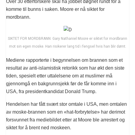
Over 30 etterforskere skal ha jobbet døgnet rundt for å
komme til bunns i saken. Moore er nå siktet for
mordbrann.
SIKTET FOR MORDBRANN: Gary Nathaniel Moore er siktet for mordbrann
mot sin egen moske. Han risikerer lang tid i fengsel hvis han blir dømt.
Mediene rapporterte i begynnelsen om brannen som et
resultat av anti-islamistisk retorikk som har økt den siste
tiden, spesielt etter uttalelsene om at muslimer må
gjennomgå en bakgrunnsjekk før de får komme inn i
USA, fra presidentkandidat Donald Trump.
Hendelsen har fått svært stor omtale i USA, men omtalen
av moske-brannen som en «hat-forbrytelse» har derimot
forsvunnet fra mediebildet etter at Moore ble arrestert og
siktet for å brent ned moskeen.