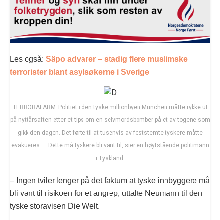
Les også:
Säpo advarer – stadig flere muslimske
terrorister blant asylsøkerne i Sverige
TERRORALARM: Politiet i den tyske millionbyen Munchen måtte rykke ut
på nyttårsaften etter et tips om en selvmordsbomber på et av togene som
gikk den dagen. Det førte til at tusenvis av feststemte tyskere måtte
evakueres. – Dette må tyskere bli vant til, sier en høytstående politimann
i Tyskland.
– Ingen tviler lenger på det faktum at tyske innbyggere må
bli vant til risikoen for et angrep, uttalte Neumann til den
tyske storavisen Die Welt.