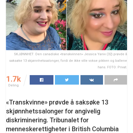
SKJØNNHET: Den canadiske «transkvinnen» Jessica Yaniv (32) prøvde å
saksøke 13 skjønnhetssalonger, fordi de ikke ville vokse pikken og ballene
hans. FOTO: Privat.
1.7k
Deling
«Transkvinne» prøvde å saksøke 13
skjønnhetssalonger for angivelig
diskriminering. Tribunalet for
menneskerettigheter i British Columbia