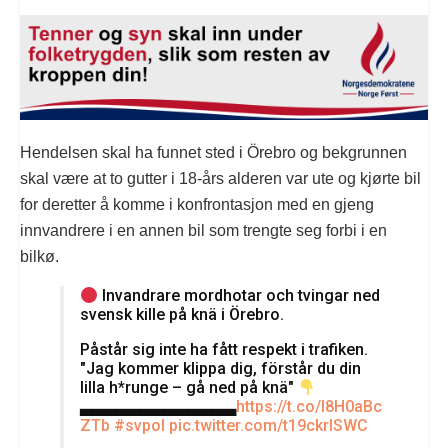
Hendelsen skal ha funnet sted i Örebro og bekgrunnen
skal være at to gutter i 18-års alderen var ute og kjørte bil
for deretter å komme i konfrontasjon med en gjeng
innvandrere i en annen bil som trengte seg forbi i en
bilkø.
Invandrare mordhotar och tvingar ned
svensk kille på knä i Örebro.
Påstår sig inte ha fått respekt i trafiken.
"Jag kommer klippa dig, förstår du din
lilla h*runge – gå ned på knä"
▃▃▃▃▃▃▃▃▃▃▃▃▃
https://t.co/l8H0aBc
ZTb
#svpol
pic.twitter.com/t19ckrlSWC