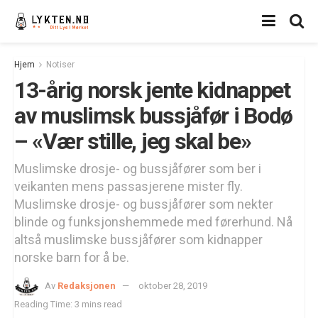
Hjem
Notiser
13-årig norsk jente kidnappet
av muslimsk bussjåfør i Bodø
– «Vær stille, jeg skal be»
Muslimske drosje- og bussjåfører som ber i
veikanten mens passasjerene mister fly.
Muslimske drosje- og bussjåfører som nekter
blinde og funksjonshemmede med førerhund. Nå
altså muslimske bussjåfører som kidnapper
norske barn for å be.
Av
Redaksjonen
oktober 28, 2019
Reading Time: 3 mins read