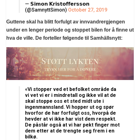
— 𝗦𝗶𝗺𝗼𝗻 𝗞𝗿𝗶𝘀𝘁𝗼𝗳𝗳𝗲𝗿𝘀𝘀𝗼𝗻
(@SamnyttSimon)
October 27, 2019
Guttene skal ha blitt forfulgt av innvandrergjengen
under en lenger periode og stoppet bilen for å finne ut
hva de ville. De forteller følgende til Samhällsnytt:
«Vi stopper ved et befolket område da
vi vet vi er i mindretall og ikke vil at de
skal stoppe oss et sted midt ute i
ingenmannsland. Vi hopper ut og spør
hvorfor de har forfulgt oss, hvorpå de
hevder at vi ikke har vist dem respekt.
De påstår også at vi har pekt finger mot
dem etter at de trengte seg frem i en
bilkø.