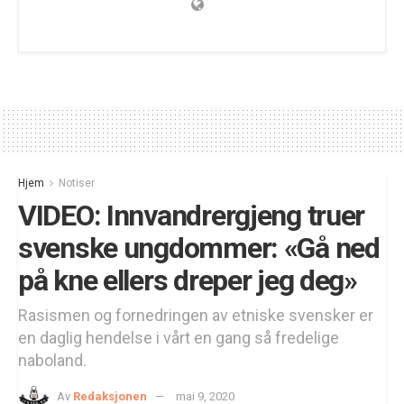
Hjem
Notiser
VIDEO: Innvandrergjeng truer
svenske ungdommer: «Gå ned
på kne ellers dreper jeg deg»
Rasismen og fornedringen av etniske svensker er
en daglig hendelse i vårt en gang så fredelige
naboland.
Av
Redaksjonen
mai 9, 2020