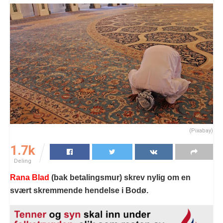
(Pixabay)
1.7k
Deling
Rana Blad
(bak betalingsmur) skrev nylig om en
svært skremmende hendelse i Bodø.