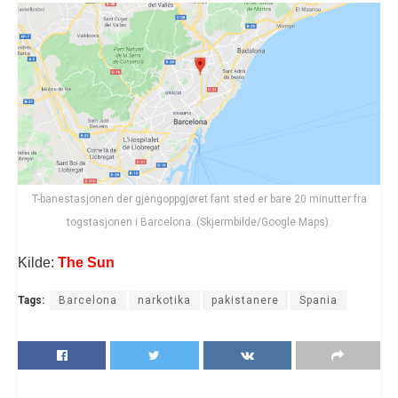
T-banestasjonen der gjengoppgjøret fant sted er bare 20 minutter fra
togstasjonen i Barcelona. (Skjermbilde/Google Maps).
Kilde:
The Sun
Tags:
Barcelona
narkotika
pakistanere
Spania