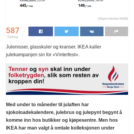
(Skjermbilde/IKEA)
587
Deling
Julenisser, glasskuler og kranser. IKEA kaller
julekampanjen sin for «Vinterfest».
Med under to måneder til julaften har
sjokoloadekalendere, julebrus og julepynt begynt å
komme inn hos butikker og kjøpesentre. Men hos
IKEA har man valgt å omtale kolleksjonen under