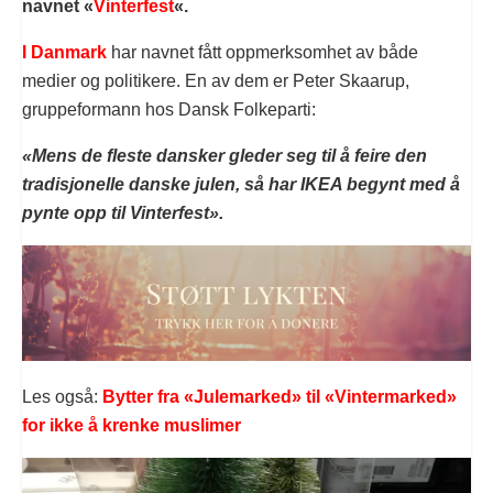
navnet «
Vinterfest
«.
I Danmark
har navnet fått oppmerksomhet av både
medier og politikere. En av dem er Peter Skaarup,
gruppeformann hos Dansk Folkeparti:
«Mens de fleste dansker gleder seg til å feire den
tradisjonelle danske julen, så har IKEA begynt med å
pynte opp til Vinterfest».
Les også:
Bytter fra «Julemarked» til «Vintermarked»
for ikke å krenke muslimer