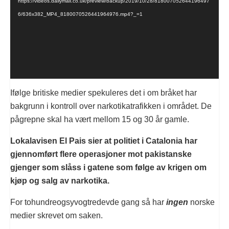
https://videos.dailymail.co.uk/preview/backup/2019/10/28/818007052644196497
6/636x382_MP4_8180070526441964976.mp4?_=1
Ifølge britiske medier spekuleres det i om bråket har
bakgrunn i kontroll over narkotikatrafikken i området. De
pågrepne skal ha vært mellom 15 og 30 år gamle.
Lokalavisen El Pais sier at politiet i Catalonia har
gjennomført flere operasjoner mot pakistanske
gjenger som slåss i gatene som følge av krigen om
kjøp og salg av narkotika.
For tohundreogsyvogtredevde gang så har
ingen
norske
medier skrevet om saken.