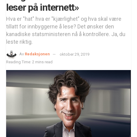
leser på internett»
Hva er "hat" hva er "kjærlighet" og hva skal være
tillatt for innbyggerne å lese? Det ønsker den
kanadiske statsministeren nå å kontrollere. Ja, du
leste riktig.
Av
Redaksjonen
oktober 29, 2019
Reading Time: 2 mins read