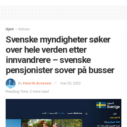
Hjem
Notiser
Svenske myndigheter søker
over hele verden etter
innvandrere – svenske
pensjonister sover på busser
Av
Henrik Arnesen
mai 20, 2022
Reading Time: 2 mins read