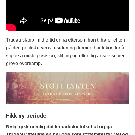
Trudau slapp imidlertid unna ettersom han tilhører eliten
på den politiske venstresiden og dermed har frikort for å
slippe å miste posisjon, stilling og offentlig anseelse ved
grove overtramp.
Fikk ny periode
Nylig gikk nemlig det kanadiske folket ut og ga
Trudeau ytterlige en periode som statsminister, vel og