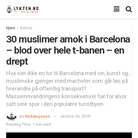
Hjem
Notiser
30 muslimer amok i Barcelona
– blod over hele t-banen – en
drept
Hva sier ikke en tur til Barcelona med vin, kunst og...
muslimske gjenger med macheter som går løs på
hverandre på offentlig transport?
Masseinnvandringens konsekvenser har for alvor
satt sine spor i den populære turistbyen.
Av
Redaksjonen
oktober 30, 2019
Reading Time: 1 min read