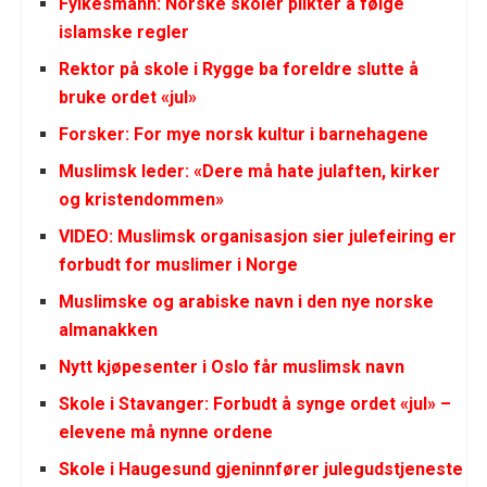
Fylkesmann:
Norske skoler plikter å følge
islamske regler
Rektor på skole i Rygge ba foreldre slutte å
bruke ordet «jul»
Forsker: For mye norsk kultur i barnehagene
Muslimsk leder: «Dere må hate julaften, kirker
og kristendommen»
VIDEO: Muslimsk organisasjon sier julefeiring er
forbudt for muslimer i Norge
Muslimske og arabiske navn i den nye norske
almanakken
Nytt kjøpesenter i Oslo får muslimsk navn
Skole i Stavanger: Forbudt å synge ordet «jul» –
elevene må nynne ordene
Skole i Haugesund gjeninnfører julegudstjeneste