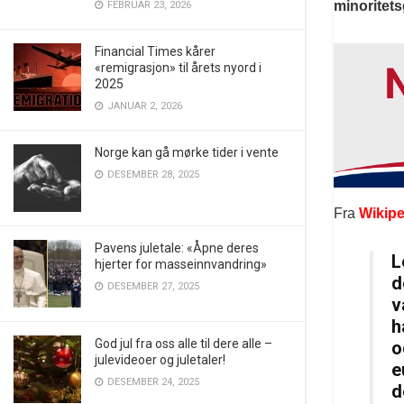
minoritet
FEBRUAR 23, 2026
Financial Times kårer
«remigrasjon» til årets nyord i
2025
JANUAR 2, 2026
Norge kan gå mørke tider i vente
DESEMBER 28, 2025
Fra
Wikipe
Pavens juletale: «Åpne deres
L
hjerter for masseinnvandring»
d
DESEMBER 27, 2025
v
h
God jul fra oss alle til dere alle –
o
julevideoer og juletaler!
e
DESEMBER 24, 2025
d