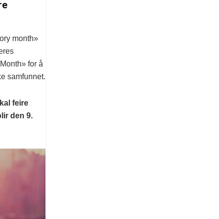
re
story month»
eres
 Month» for å
ke samfunnet.
al feire
lir den 9.