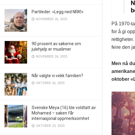
N
b
Partileder: «Legg ned NRK!»
NOVEMBER 26, 2025
På 1970-tal
for å gi o
rettighete
90 prosent av søkerne om
feire den 
julehjelp er muslimer
NOVEMBER 24, 2025
Men nå duk
amerikane
Når valgte vi vekk familien?
oktober «
OKTOBER 26, 2025
Svenske Meya (16) ble voldtatt av
Mohamed – saken får
internasjonal oppmerksomhet
OKTOBER 23, 2025