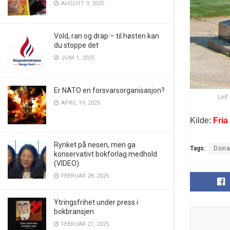
AUGUST 9, 2025
Vold, ran og drap – til høsten kan
du stoppe det
JUNI 1, 2025
Er NATO en forsvarsorganisasjon?
Leif
APRIL 19, 2025
Kilde:
Fria
Rynket på nesen, men ga
Tags:
Dona
konservativt bokforlag medhold
(VIDEO)
FEBRUAR 28, 2025
Ytringsfrihet under press i
bokbransjen
FEBRUAR 27, 2025