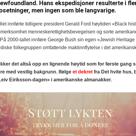
ewfoundland. Hans ekspedisjoner resulterte i fle
osetninger, men ingen som ble langvarige.
let innførte tidligere president Gerald Ford høytiden «Black hi
ppmerksomhet menneskerettighetsbevegelsen og sorte amerikan
r. På 2000-tallet innføre George Bush sin egen «Jewish Heritage
jødiske folkegruppen omfattende maktinnflytelse i det amerikans
ker det altså opp en lignende høytid som for første gang sk
re med vestlig bakgrunn. Ifølge
et dekret
fra Det hvite hus, b
Leiv Eiriksson-dagen» i amerikanske almanakker.