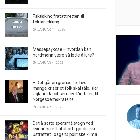
Faktisk.no fratatt retten til
faktasjekking
JANUAR 14, 2025
Massepsykose – hvordan kan
nordmenn være så lette å lure?
JANUAR 4, 2025
– Det går en grense for hvor
mange kriser et folk skal tåle, sier
Ugland Jacobsen i nyttårstalen til
Norgesdemokratene
JANUAR 1, 2025
Det å sette spørsmålstegn ved
kvinners rett til abort gjør du ikke
ustraffet i dagens politiske klima