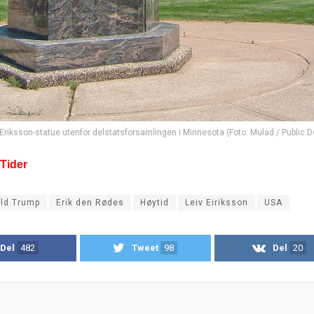
 Eriksson-statue utenfor delstatsforsamlingen i Minnesota (Foto: Mulad / Public 
 Tider
ld Trump
Erik den Rødes
Høytid
Leiv Eiriksson
USA
Del
482
Tweet
98
Del
20