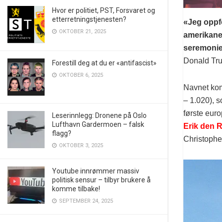
Hvor er politiet, PST, Forsvaret og
etterretningstjenesten?
«Jeg oppfo
OKTOBER 21, 2025
amerikaner
seremonier
Donald Tr
Forestill deg at du er «antifascist»
OKTOBER 6, 2025
Navnet kom
– 1.020), 
første euro
Leserinnlegg: Dronene på Oslo
Lufthavn Gardermoen – falsk
Erik den 
flagg?
Christophe
OKTOBER 3, 2025
Youtube innrømmer massiv
politisk sensur – tilbyr brukere å
komme tilbake!
SEPTEMBER 24, 2025