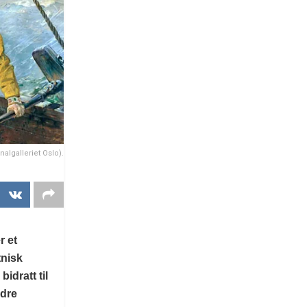
algalleriet Oslo).
r et
tnisk
idratt til
ndre