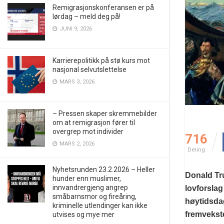
Remigrasjonskonferansen er på
lørdag – meld deg på!
JUNI 9, 2026
Karrierepolitikk på stø kurs mot
nasjonal selvutslettelse
MARS 3, 2026
– Pressen skaper skremmebilder
om at remigrasjon fører til
overgrep mot individer
716
MARS 2, 2026
Deling
Nyhetsrunden 23.2.2026 – Heller
Donald Tru
hunder enn muslimer,
innvandrergjeng angrep
lovforslag
småbarnsmor og fireåring,
høytidsdag
kriminelle utlendinger kan ikke
fremvekst
utvises og mye mer