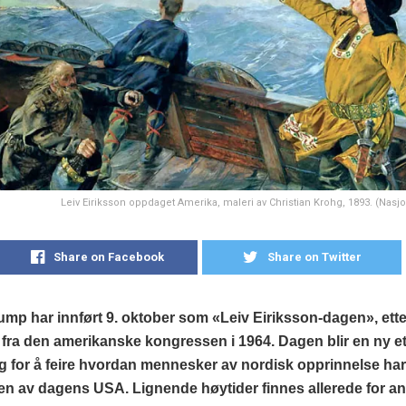
Leiv Eiriksson oppdaget Amerika, maleri av Christian Krohg, 1893. (Nasjon
Share on Facebook
Share on Twitter
mp har innført 9. oktober som «Leiv Eiriksson-dagen», ette
 fra den amerikanske kongressen i 1964. Dagen blir en ny e
 for å feire hvordan mennesker av nordisk opprinnelse har b
en av dagens USA. Lignende høytider finnes allerede for a