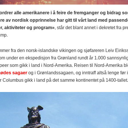
rdrer alle amerikanere i å feire de fremganger og bidrag s
e av nordisk opprinnelse har gitt til vårt land med passend
, aktiviteter og program»
, står det blant annet i dekretet fra p
ump.
mer fra den norsk-islandske vikingen og sjøfareren Leiv Eiriks
som under en ekspedisjon fra Grønland rundt år 1.000 sannsynli
peer som gikk i land i Nord-Amerika. Reisen til Nord-Amerika ble
Rødes sagaer
og i Grønlandssagaen, og inntraff altså lenge før 
r Columbus gikk i land på det samme kontinentet på 1400-tallet