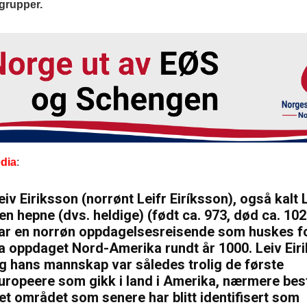
sgrupper.
dia
:
eiv Eiriksson (norrønt Leifr Eiríksson), også kalt 
en hepne (dvs. heldige) (født ca. 973, død ca. 102
ar en norrøn oppdagelsesreisende som huskes f
a oppdaget Nord-Amerika rundt år 1000. Leiv Eir
g hans mannskap var således trolig de første
uropeere som gikk i land i Amerika, nærmere be
et området som senere har blitt identifisert som