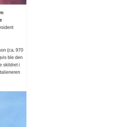
om
e
resident
son (ca. 970
gvis ble den
 skildret i
italieneren
.