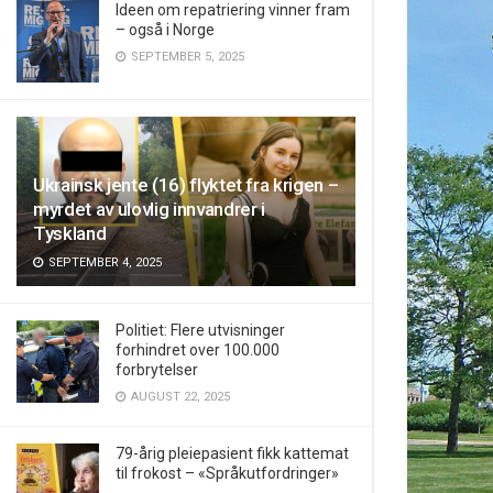
Ideen om repatriering vinner fram
– også i Norge
SEPTEMBER 5, 2025
Ukrainsk jente (16) flyktet fra krigen –
myrdet av ulovlig innvandrer i
Tyskland
SEPTEMBER 4, 2025
Politiet: Flere utvisninger
forhindret over 100.000
forbrytelser
AUGUST 22, 2025
79-årig pleiepasient fikk kattemat
til frokost – «Språkutfordringer»