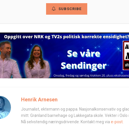
SUBSCRIBE
Henrik Arnesen
Journalist, ektemann og pappa. Nasjonalkonservativ og glad
mitt. Grønland barnehage og Lakkegata skole. Vekter i Oslo
Nå selvstendig næringsdrivende. Kontakt meg via
e-post.