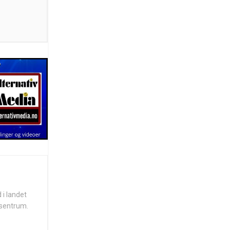
 i landet
 sentrum.