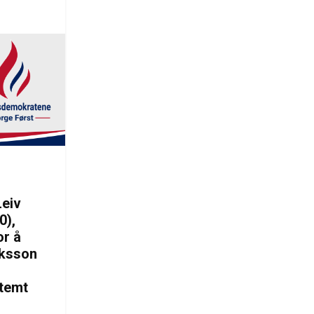
Leiv
0),
or å
iksson
stemt