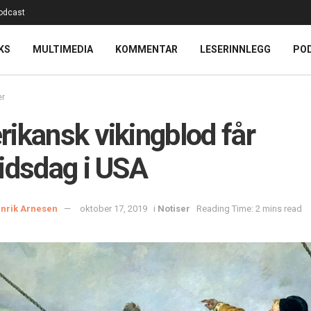
odcast
KS
MULTIMEDIA
KOMMENTAR
LESERINNLEGG
PO
er
ikansk vikingblod får
idsdag i USA
nrik Arnesen
oktober 17, 2019
i
Notiser
Reading Time: 2 mins read