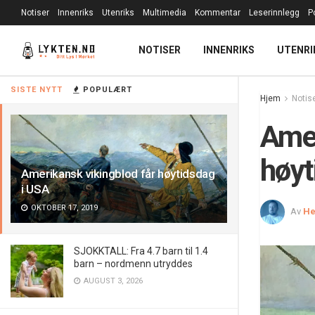
Notiser
Innenriks
Utenriks
Multimedia
Kommentar
Leserinnlegg
P
NOTISER
INNENRIKS
UTENRI
SISTE NYTT
POPULÆRT
Hjem
Notis
Amer
høyt
Amerikansk vikingblod får høytidsdag
i USA
OKTOBER 17, 2019
Av
He
SJOKKTALL: Fra 4.7 barn til 1.4
barn – nordmenn utryddes
AUGUST 3, 2026