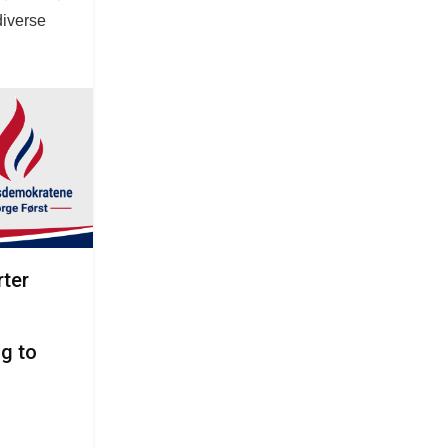
diverse
rter
ng to