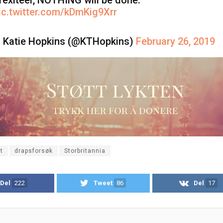
ic.twitter.com/kDmKig9Xrr
 Katie Hopkins (@KTHopkins)
February 26, 2019
t
drapsforsøk
Storbritannia
Del
222
Tweet
86
Del
17