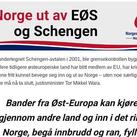
ndertegnet Schengen-avtalen i 2001, ble grensekontrollen bygg
 flere tidligere østeuropeiske land har blitt medlem av EU, har kri
ne fritt kunnet bevege seg inn og ut av Norge – uten noe særlig r
tte må nå ta slutt, justisminister Tor Mikkel Wara.
Bander fra Øst-Europa kan kjør
gjennom andre land og inn i det ri
Norge, begå innbrudd og ran, fyll