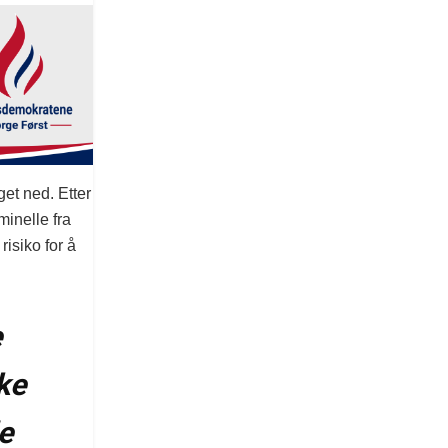
et ned. Etter
minelle fra
isiko for å
e
ke
e