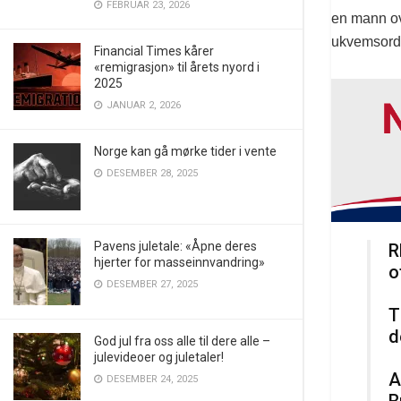
FEBRUAR 23, 2026
en mann ov
ukvemsord 
Financial Times kårer
«remigrasjon» til årets nyord i
2025
JANUAR 2, 2026
Norge kan gå mørke tider i vente
DESEMBER 28, 2025
Pavens juletale: «Åpne deres
R
hjerter for masseinnvandring»
o
DESEMBER 27, 2025
T
d
God jul fra oss alle til dere alle –
julevideoer og juletaler!
A
DESEMBER 24, 2025
B