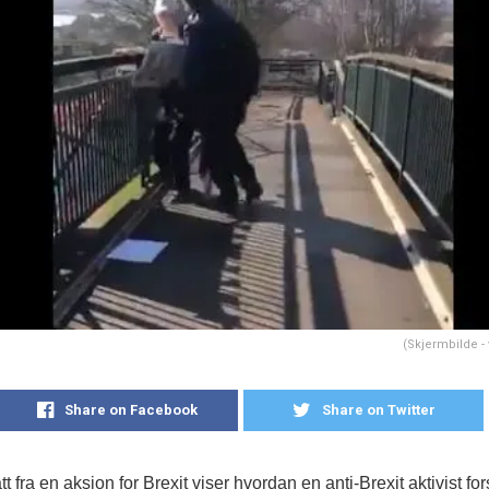
(Skjermbilde - 
Share on Facebook
Share on Twitter
tt fra en aksjon for Brexit viser hvordan en anti-Brexit aktivist for