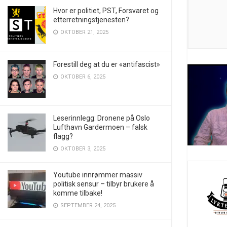
Hvor er politiet, PST, Forsvaret og
etterretningstjenesten?
OKTOBER 21, 2025
Forestill deg at du er «antifascist»
OKTOBER 6, 2025
Leserinnlegg: Dronene på Oslo
Lufthavn Gardermoen – falsk
flagg?
OKTOBER 3, 2025
Youtube innrømmer massiv
politisk sensur – tilbyr brukere å
komme tilbake!
SEPTEMBER 24, 2025