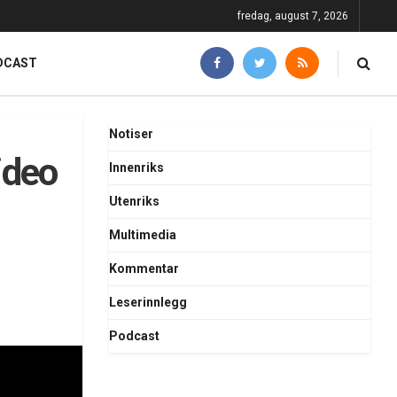
fredag, august 7, 2026
DCAST
Notiser
ideo
Innenriks
Utenriks
Multimedia
Kommentar
Leserinnlegg
Podcast