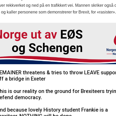
er rekkverket og ned på en trafikkert vei. Mannen skriker også 
og kaller personene som demonstrerer for Brexit, for «rasister».
EMAINER threatens & tries to throw LEAVE suppo
ff a bridge in Exeter
his is our reality on the ground for Brexiteers tryi
efend democracy.
nd because lovely History student Frankie is a
rexiteer, NOTHING will be done.