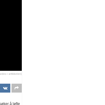
video i artikkelen)
søker å løfte