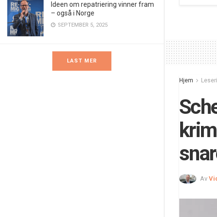
Ideen om repatriering vinner fram
– også i Norge
SEPTEMBER 5, 2025
LAST MER
Hjem
Leser
Sche
krim
snar
Av
Vi