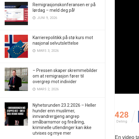
Remigrasjonskonferansen er på
lørdag – meld deg på!
JUNI 9, 2026
Karrierepolitikk på stø kurs mot
nasjonal selvutslettelse
MARS 3, 2026
– Pressen skaper skremmebilder
om at remigrasjon fører til
overgrep mot individer
MARS 2, 2026
Nyhetsrunden 23.2.2026 – Heller
hunder enn muslimer,
428
innvandrergjeng angrep
småbarnsmor og fireåring,
Deling
kriminelle utlendinger kan ikke
utvises og mye mer
En video ta