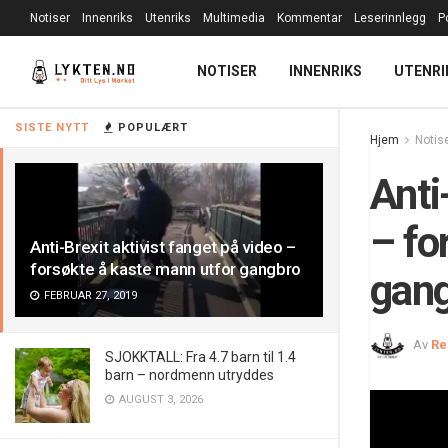
Notiser
Innenriks
Utenriks
Multimedia
Kommentar
Leserinnlegg
P
NOTISER
INNENRIKS
UTENRI
SISTE NYTT
POPULÆRT
Hjem
Notis
Anti
– fo
Anti-Brexit aktivist fanget på video –
forsøkte å kaste mann utfor gangbro
gan
FEBRUAR 27, 2019
Av
Re
SJOKKTALL: Fra 4.7 barn til 1.4
barn – nordmenn utryddes
AUGUST 3, 2026