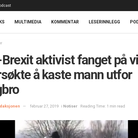
odcast
KS
MULTIMEDIA
KOMMENTAR
LESERINNLEGG
PO
er
-Brexit aktivist fanget på v
rsøkte å kaste mann utfor
gbro
daksjonen
februar 27, 2019
i
Notiser
Reading Time: 1 min read