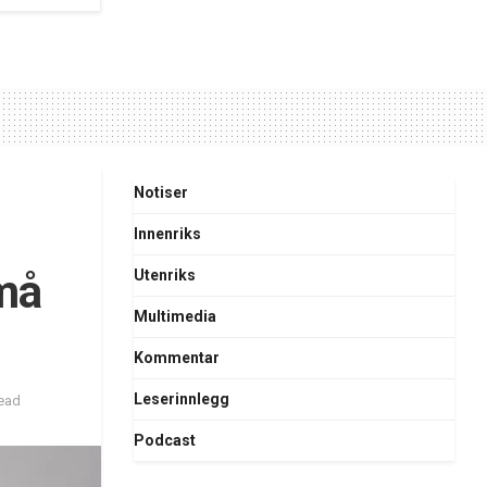
Notiser
Innenriks
 må
Utenriks
Multimedia
Kommentar
Leserinnlegg
read
Podcast