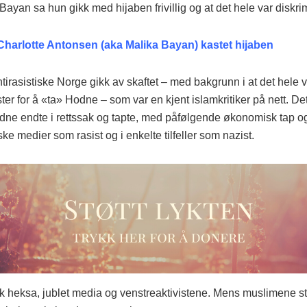
Bayan sa hun gikk med hijaben frivillig og at det hele var diskri
Charlotte Antonsen (aka Malika Bayan) kastet hijaben
tirasistiske Norge gikk av skaftet – med bakgrunn i at det hele v
ster for å «ta» Hodne – som var en kjent islamkritiker på nett. De
odne endte i rettssak og tapte, med påfølgende økonomisk tap o
ske medier som rasist og i enkelte tilfeller som nazist.
tok heksa, jublet media og venstreaktivistene. Mens muslimene s