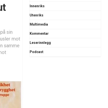
ut
Innenriks
Utenriks
Multimedia
 på sin
Kommentar
rusler mot
Leserinnlegg
 den samme
mot
Podcast