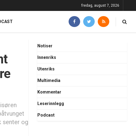
fredag, august 7, 2026
DCAST
Notiser
nt
Innenriks
ære
Utenriks
Multimedia
Kommentar
Leserinnlegg
risøren
påtvunget
Podcast
k senter og