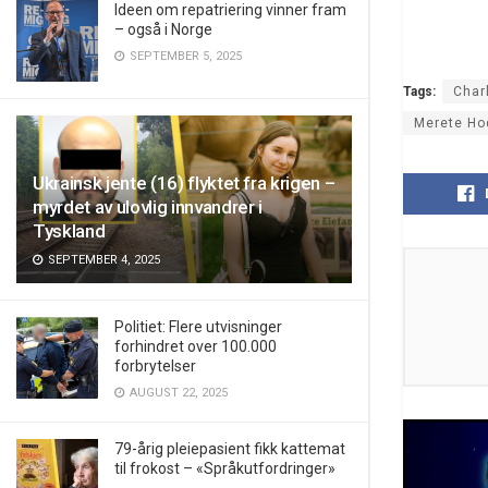
Ideen om repatriering vinner fram
– også i Norge
SEPTEMBER 5, 2025
Tags:
Char
Merete Ho
Ukrainsk jente (16) flyktet fra krigen –
myrdet av ulovlig innvandrer i
Tyskland
SEPTEMBER 4, 2025
Politiet: Flere utvisninger
forhindret over 100.000
forbrytelser
AUGUST 22, 2025
79-årig pleiepasient fikk kattemat
til frokost – «Språkutfordringer»