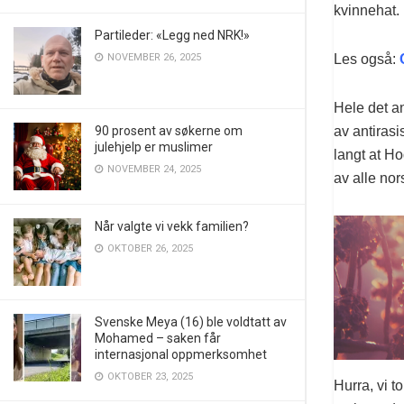
kvinnehat. 
Partileder: «Legg ned NRK!»
NOVEMBER 26, 2025
Les også:
Hele det an
90 prosent av søkerne om
av antirasi
julehjelp er muslimer
langt at H
NOVEMBER 24, 2025
av alle nor
Når valgte vi vekk familien?
OKTOBER 26, 2025
Svenske Meya (16) ble voldtatt av
Mohamed – saken får
internasjonal oppmerksomhet
OKTOBER 23, 2025
Hurra, vi 