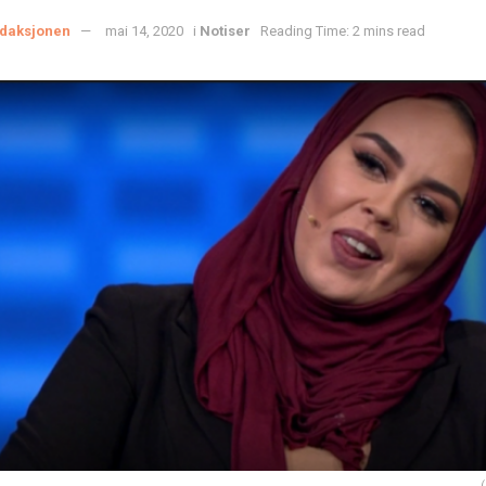
daksjonen
mai 14, 2020
i
Notiser
Reading Time: 2 mins read