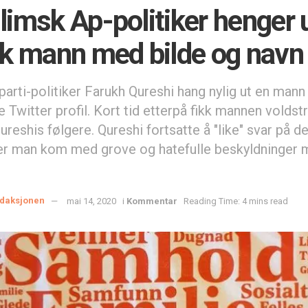
imsk Ap-politiker henger 
k mann med bilde og navn
arti-politiker Farukh Qureshi hang nylig ut en mann
e Twitter profil. Kort tid etterpå fikk mannen voldst
Qureshis følgere. Qureshi fortsatte å "like" svar på
er man kom med grove og hatefulle beskyldninger 
daksjonen
mai 14, 2020
i
Kommentar
Reading Time: 4 mins read