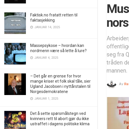
Musl
Faktisk.no fratatt retten til
nors
faktasjekking
JANUAR 14, 2025
Arbeiderp
offentlig
Massepsykose – hvordan kan
nordmenn være så lette å lure?
seg fra 
JANUAR 4, 2025
tråden d
mannen.
– Det går en grense for hvor
mange kriser et folk skal tåle, sier
Av
Re
Ugland Jacobsen i nyttårstalen til
Norgesdemokratene
JANUAR 1, 2025
Det å sette spørsmålstegn ved
kvinners rett til abort gjør du ikke
ustraffet i dagens politiske klima