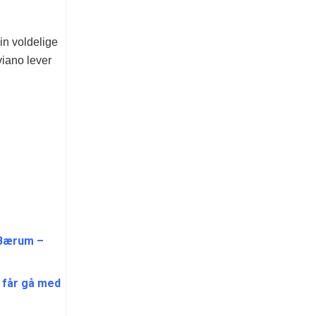
in voldelige
iano lever
 Bærum –
 får gå med