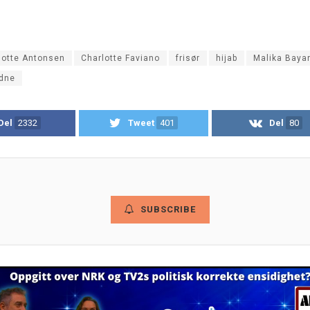
lotte Antonsen
Charlotte Faviano
frisør
hijab
Malika Baya
dne
Del
2332
Tweet
401
Del
80
SUBSCRIBE