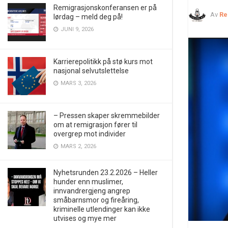
Remigrasjonskonferansen er på
Av
Re
lørdag – meld deg på!
JUNI 9, 2026
Karrierepolitikk på stø kurs mot
nasjonal selvutslettelse
MARS 3, 2026
– Pressen skaper skremmebilder
om at remigrasjon fører til
overgrep mot individer
MARS 2, 2026
Nyhetsrunden 23.2.2026 – Heller
hunder enn muslimer,
innvandrergjeng angrep
småbarnsmor og fireåring,
kriminelle utlendinger kan ikke
utvises og mye mer