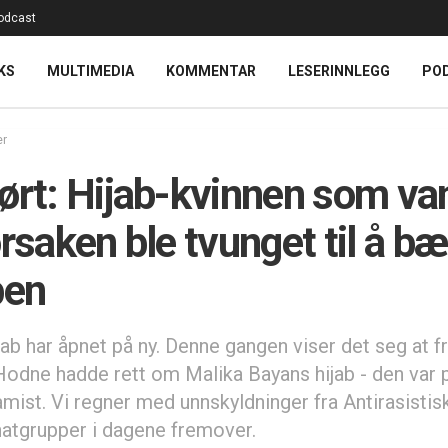
odcast
KS
MULTIMEDIA
KOMMENTAR
LESERINNLEGG
PO
er
ørt: Hijab-kvinnen som va
ørsaken ble tvunget til å b
ben
jab har åpnet på ny. Denne gangen viser det seg at f
odne hadde rett om Malika Bayans hijab - den var 
amist. Vi regner med unnskyldninger fra Antirasistis
hatgrupper i dagene fremover.