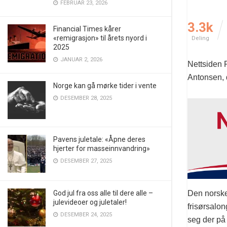
FEBRUAR 23, 2026
3.3k
Financial Times kårer
«remigrasjon» til årets nyord i
Deling
2025
JANUAR 2, 2026
Nettsiden 
Antonsen, 
Norge kan gå mørke tider i vente
DESEMBER 28, 2025
Pavens juletale: «Åpne deres
hjerter for masseinnvandring»
DESEMBER 27, 2025
God jul fra oss alle til dere alle –
Den norske 
julevideoer og juletaler!
frisørsalo
DESEMBER 24, 2025
seg der på