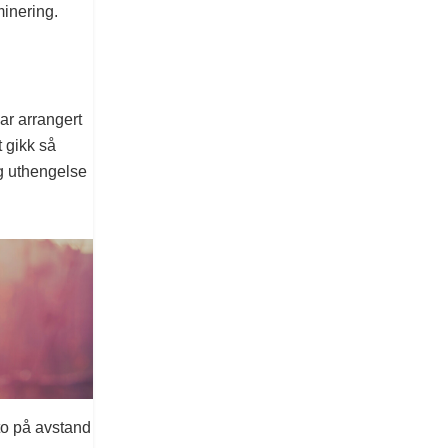
minering.
ar arrangert
t gikk så
g uthengelse
to på avstand