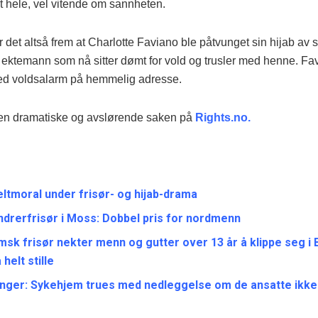
t hele, vel vitende om sannheten.
et altså frem at Charlotte Faviano ble påtvunget sin hijab av s
ektemann som nå sitter dømt for vold og trusler med henne. Fav
d voldsalarm på hemmelig adresse.
en dramatiske og avslørende saken på
Rights.no.
ltmoral under frisør- og hijab-drama
ndrerfrisør i Moss: Dobbel pris for nordmenn
msk frisør nekter menn og gutter over 13 år å klippe seg i
helt stille
nger: Sykehjem trues med nedleggelse om de ansatte ikke