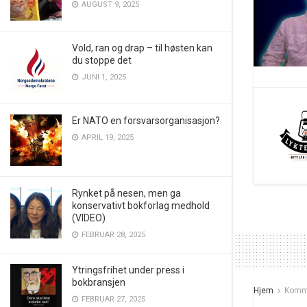
AUGUST 9, 2025
Vold, ran og drap – til høsten kan
du stoppe det
JUNI 1, 2025
Er NATO en forsvarsorganisasjon?
APRIL 19, 2025
Rynket på nesen, men ga
konservativt bokforlag medhold
(VIDEO)
FEBRUAR 28, 2025
Ytringsfrihet under press i
bokbransjen
Hjem
Komm
FEBRUAR 27, 2025