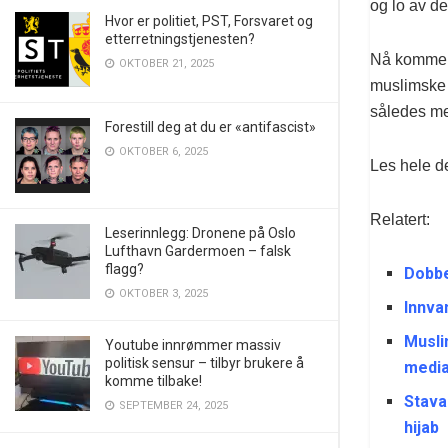
og lo av de
Hvor er politiet, PST, Forsvaret og
etterretningstjenesten?
Nå kommer d
OKTOBER 21, 2025
muslimske 
således me
Forestill deg at du er «antifascist»
OKTOBER 6, 2025
Les hele d
Relatert:
Leserinnlegg: Dronene på Oslo
Lufthavn Gardermoen – falsk
flagg?
Dobbe
OKTOBER 3, 2025
Innva
Musli
Youtube innrømmer massiv
politisk sensur – tilbyr brukere å
media 
komme tilbake!
Stava
SEPTEMBER 24, 2025
hijab