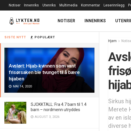
Notiser
Innenriks
Utenriks
Multimedia
Kommentar
Leserinnlegg
P
NOTISER
INNENRIKS
UTENRI
SISTE NYTT
POPULÆRT
Hjem
Notis
Avsl
Avslørt: Hijab-kvinnen som vant
fris
frisørsaken ble tvunget til å bære
hijaben
hija
MAI 14, 2020
Sirkus hi
SJOKKTALL: Fra 4.7 barn til 1.4
Merete H
barn – nordmenn utryddes
av en isl
AUGUST 3, 2026
diverse 