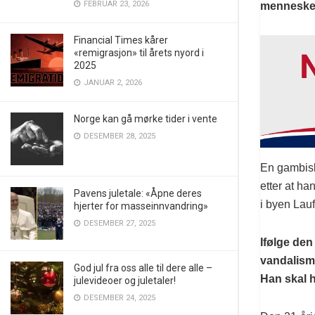
FEBRUAR 23, 2026
mennesker
Financial Times kårer
«remigrasjon» til årets nyord i
2025
JANUAR 2, 2026
Norge kan gå mørke tider i vente
DESEMBER 28, 2025
En gambisk 
etter at h
Pavens juletale: «Åpne deres
i byen Lauf
hjerter for masseinnvandring»
DESEMBER 27, 2025
Ifølge de
vandalisme
God jul fra oss alle til dere alle –
Han skal h
julevideoer og juletaler!
DESEMBER 24, 2025