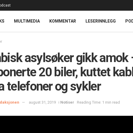
odcast
KS
MULTIMEDIA
KOMMENTAR
LESERINNLEGG
PO
er
isk asylsøker gikk amok 
onerte 20 biler, kuttet kabl
a telefoner og sykler
daksjonen
august 31, 2019
i
Notiser
Reading Time: 1 min read