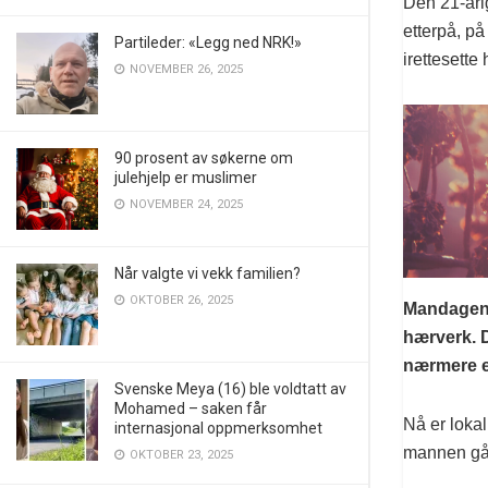
Den 21-årig
etterpå, på
Partileder: «Legg ned NRK!»
irettesette
NOVEMBER 26, 2025
90 prosent av søkerne om
julehjelp er muslimer
NOVEMBER 24, 2025
Når valgte vi vekk familien?
OKTOBER 26, 2025
Mandagen k
hærverk. D
nærmere en
Svenske Meya (16) ble voldtatt av
Mohamed – saken får
Nå er lokal
internasjonal oppmerksomhet
mannen gå 
OKTOBER 23, 2025