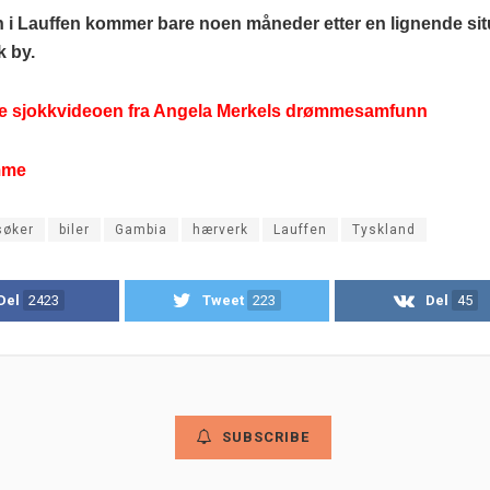
 i Lauffen kommer bare noen måneder etter en lignende sit
k by.
e sjokkvideoen fra Angela Merkels drømmesamfunn
mme
søker
biler
Gambia
hærverk
Lauffen
Tyskland
Del
2423
Tweet
223
Del
45
SUBSCRIBE