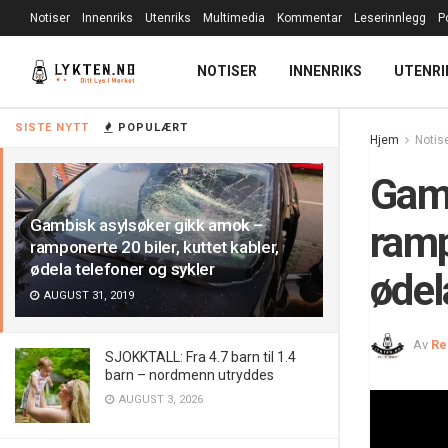
Notiser
Innenriks
Utenriks
Multimedia
Kommentar
Leserinnlegg
P
NOTISER
INNENRIKS
UTENRI
SISTE NYTT
POPULÆRT
Hjem
Notis
Gamb
Gambisk asylsøker gikk amok –
ramp
ramponerte 20 biler, kuttet kabler,
ødela telefoner og sykler
ødel
AUGUST 31, 2019
Av
Re
SJOKKTALL: Fra 4.7 barn til 1.4
barn – nordmenn utryddes
AUGUST 3, 2026