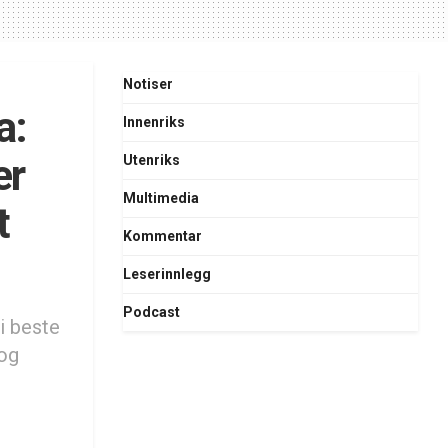
Notiser
a:
Innenriks
er
Utenriks
Multimedia
t
Kommentar
Leserinnlegg
Podcast
 i beste
og