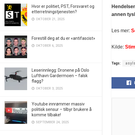
Hvor er politiet, PST, Forsvaret og
Hendelsen
etterretningstjenesten?
annen tys
OKTOBER 21, 2025
Les mer:
S
Forestill deg at du er «antifascist»
OKTOBER 6, 2025
Kilde:
Sti
Tags:
asyl
Leserinnlegg: Dronene på Oslo
Lufthavn Gardermoen – falsk
flagg?
OKTOBER 3, 2025
Youtube innrømmer massiv
politisk sensur – tilbyr brukere å
komme tilbake!
SEPTEMBER 24, 2025