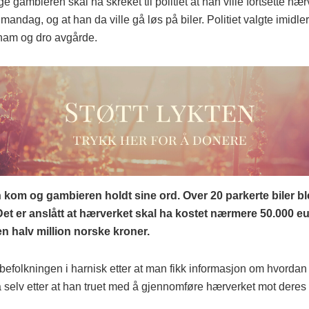
e gambieren skal ha skreket til politiet at han ville fortsette h
 mandag, og at han da ville gå løs på biler. Politiet valgte imidle
 ham og dro avgårde.
om og gambieren holdt sine ord. Over 20 parkerte biler ble
et er anslått at hærverket skal ha kostet nærmere 50.000 eur
 halv million norske kroner.
befolkningen i harnisk etter at man fikk informasjon om hvordan p
selv etter at han truet med å gjennomføre hærverket mot deres