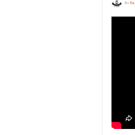
Av
Re