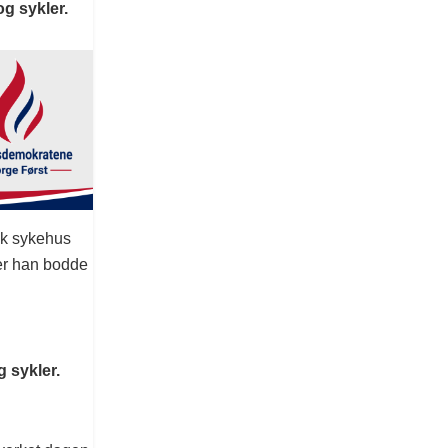
g sykler.
isk sykehus
der han bodde
 sykler.