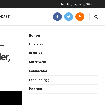
torsdag, august 6, 2026
DCAST
Notiser
–
Innenriks
er,
Utenriks
Multimedia
Kommentar
Leserinnlegg
Podcast