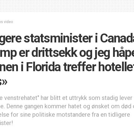
s video
igere statsminister i Canad
mp er drittsekk og jeg håp
nen i Florida treffer hotelle
s»
 venstrehatet" har blitt et uttrykk som stadig lever
e. Denne gangen kommer hatet og ønsket om død 
lse for sine politiske motstandere fra en tidligere
ster!