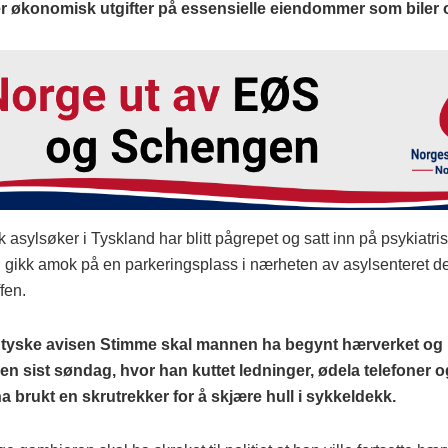
 økonomisk utgifter på essensielle eiendommer som biler o
asylsøker i Tyskland har blitt pågrepet og satt inn på psykiatr
an gikk amok på en parkeringsplass i nærheten av asylsenteret 
fen.
n tyske avisen Stimme skal mannen ha begynt hærverket og
n sist søndag, hvor han kuttet ledninger, ødela telefoner og
a brukt en skrutrekker for å skjære hull i sykkeldekk.