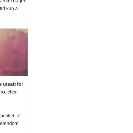
ærverket dagen
rtid kun å
 utsatt for
o, eller
olitiet lot
 eiendom.