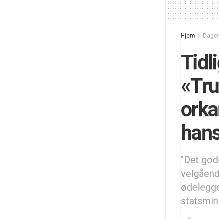
Hjem
Dagen
Tidl
«Tru
orka
han
"Det gode
velgåend
ødelegge
statsmini