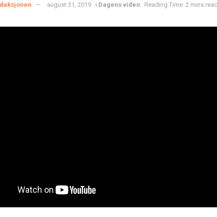
daksjonen
august 31, 2019
i
Dagens video
Reading Time: 2 mins rea