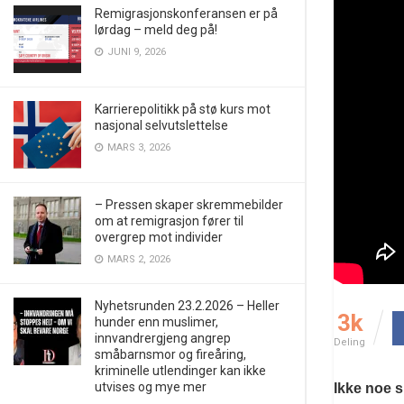
Remigrasjonskonferansen er på
lørdag – meld deg på!
JUNI 9, 2026
Karrierepolitikk på stø kurs mot
nasjonal selvutslettelse
MARS 3, 2026
– Pressen skaper skremmebilder
om at remigrasjon fører til
overgrep mot individer
MARS 2, 2026
Nyhetsrunden 23.2.2026 – Heller
3k
hunder enn muslimer,
innvandrergjeng angrep
Deling
småbarnsmor og fireåring,
kriminelle utlendinger kan ikke
utvises og mye mer
Ikke noe 