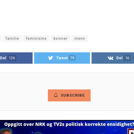
familie
feminisme
kvinner
menn
Del
126
Tweet
79
Del
16
SUBSCRIBE