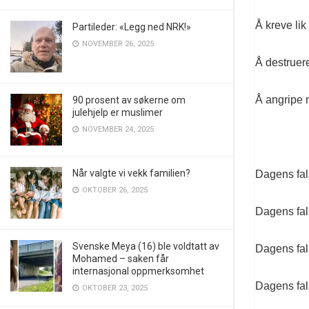
Å kreve lik
Partileder: «Legg ned NRK!»
NOVEMBER 26, 2025
Å destruer
Å angripe 
90 prosent av søkerne om
julehjelp er muslimer
NOVEMBER 24, 2025
Når valgte vi vekk familien?
Dagens fals
OKTOBER 26, 2025
Dagens fal
Svenske Meya (16) ble voldtatt av
Dagens fal
Mohamed – saken får
internasjonal oppmerksomhet
Dagens fals
OKTOBER 23, 2025