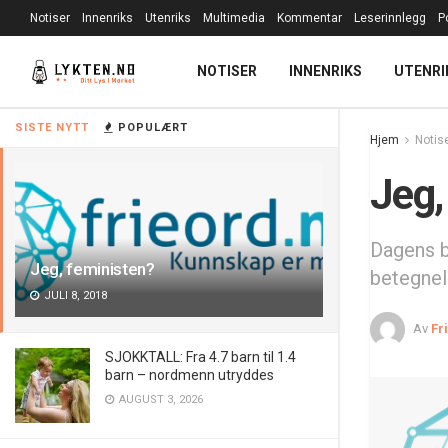
Notiser
Innenriks
Utenriks
Multimedia
Kommentar
Leserinnlegg
P
NOTISER
INNENRIKS
UTENRI
SISTE NYTT
POPULÆRT
Hjem
Notis
Jeg,
Dagens b
Jeg, feministen?
betegnels
JULI 8, 2018
Av
Fr
SJOKKTALL: Fra 4.7 barn til 1.4
barn – nordmenn utryddes
AUGUST 3, 2026