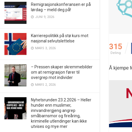
Remigrasjonskonferansen er på
lørdag – meld deg på!
JUNI 9, 2026
Karrierepolitikk på stø kurs mot
nasjonal selvutslettelse
315
MARS 3, 2026
Deling
– Pressen skaper skremmebilder
Å kjempe fo
om at remigrasjon fører til
overgrep mot individer
MARS 2, 2026
Nyhetsrunden 23.2.2026 – Heller
hunder enn muslimer,
innvandrergjeng angrep
småbarnsmor og fireåring,
kriminelle utlendinger kan ikke
utvises og mye mer