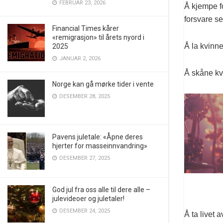
FEBRUAR 23, 2026
Å kjempe f
forsvare se
Financial Times kårer
«remigrasjon» til årets nyord i
Å la kvinn
2025
JANUAR 2, 2026
Å skåne kvi
Norge kan gå mørke tider i vente
DESEMBER 28, 2025
Pavens juletale: «Åpne deres
hjerter for masseinnvandring»
DESEMBER 27, 2025
God jul fra oss alle til dere alle –
julevideoer og juletaler!
DESEMBER 24, 2025
Å ta livet 