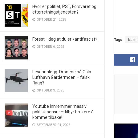
Hvor er politiet, PST, Forsvaret og
etterretningstjenesten?
OKTOBER 21, 2025
Forestill deg at du er «antifascist»
Tags:
barn
OKTOBER 6, 2025
Leserinnlegg: Dronene på Oslo
Lufthavn Gardermoen – falsk
flagg?
OKTOBER 3, 2025
Youtube innrømmer massiv
politisk sensur – tilbyr brukere å
komme tilbake!
SEPTEMBER 24, 2025