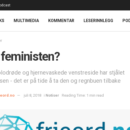
odcast
KS
MULTIMEDIA
KOMMENTAR
LESERINNLEGG
PO
er
 feministen?
lodrøde og hjernevaskede venstreside har stjålet
en - det er på tide å ta den og regnbuen tilbake
ieord.no
juli 8, 2018
i
Notiser
Reading Time: 1 min read