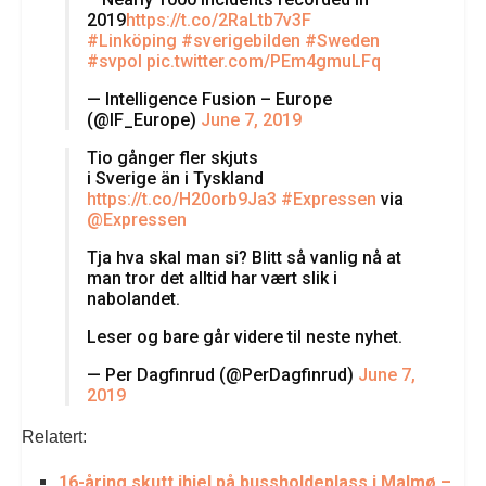
2019
https://t.co/2RaLtb7v3F
#Linköping
#sverigebilden
#Sweden
#svpol
pic.twitter.com/PEm4gmuLFq
— Intelligence Fusion – Europe
(@IF_Europe)
June 7, 2019
Tio gånger fler skjuts
i Sverige än i Tyskland
https://t.co/H20orb9Ja3
#Expressen
via
@Expressen
Tja hva skal man si? Blitt så vanlig nå at
man tror det alltid har vært slik i
nabolandet.
Leser og bare går videre til neste nyhet.
— Per Dagfinrud (@PerDagfinrud)
June 7,
2019
Relatert:
16-åring skutt ihjel på bussholdeplass i Malmø –