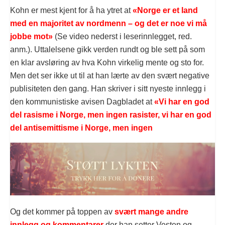
Kohn er mest kjent for å ha ytret at
«Norge er et land
med en majoritet av nordmenn – og det er noe vi må
jobbe mot»
(Se video nederst i leserinnlegget, red.
anm.). Uttalelsene gikk verden rundt og ble sett på som
en klar avsløring av hva Kohn virkelig mente og sto for.
Men det ser ikke ut til at han lærte av den svært negative
publisiteten den gang. Han skriver i sitt nyeste innlegg i
den kommunistiske avisen Dagbladet at
«Vi har en god
del rasisme i Norge, men ingen rasister, vi har en god
del antisemittisme i Norge, men ingen
Og det kommer på toppen av
svært mange andre
innlegg og kommentarer
der han setter Vesten og