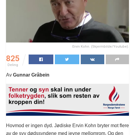
Ervin Kohn. (Skjermbilde/Youtube).
825
Deling
Av
Gunnar Gråbein
Hovmod er ingen dyd. Jødiske Ervin Kohn bryter mot flere
av de syv dødssyndene med jevne mellomrom. Og den