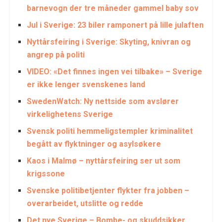
barnevogn der tre måneder gammel baby sov
Jul i Sverige: 23 biler ramponert på lille julaften
Nyttårsfeiring i Sverige: Skyting, knivran og
angrep på politi
VIDEO: «Det finnes ingen vei tilbake» – Sverige
er ikke lenger svenskenes land
SwedenWatch: Ny nettside som avslører
virkelighetens Sverige
Svensk politi hemmeligstempler kriminalitet
begått av flyktninger og asylsøkere
Kaos i Malmø – nyttårsfeiring ser ut som
krigssone
Svenske politibetjenter flykter fra jobben –
overarbeidet, utslitte og redde
Det nye Sverige – Bombe- og skuddsikker