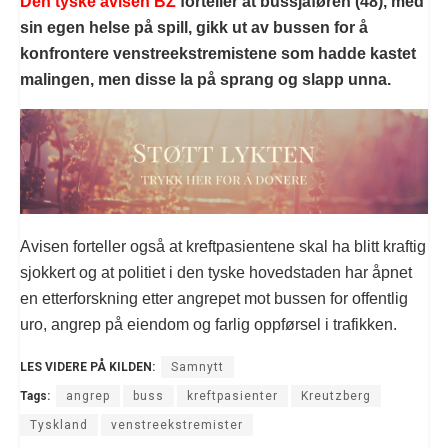
Den tyske avisen BZ
forteller at bussjåføren (48), med
sin egen helse på spill, gikk ut av bussen for å
konfrontere venstreekstremistene som hadde kastet
malingen, men disse la på sprang og slapp unna.
Avisen forteller også at kreftpasientene skal ha blitt kraftig
sjokkert og at politiet i den tyske hovedstaden har åpnet
en etterforskning etter angrepet mot bussen for offentlig
uro, angrep på eiendom og farlig oppførsel i trafikken.
LES VIDERE PÅ KILDEN:
Samnytt
Tags:
angrep
buss
kreftpasienter
Kreutzberg
Tyskland
venstreekstremister