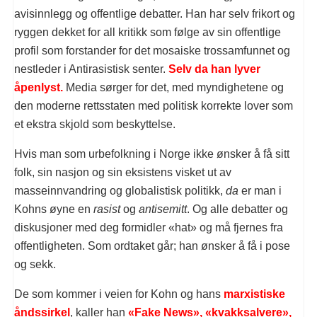
avisinnlegg og offentlige debatter. Han har selv frikort og
ryggen dekket for all kritikk som følge av sin offentlige
profil som forstander for det mosaiske trossamfunnet og
nestleder i Antirasistisk senter.
Selv da han lyver
åpenlyst.
Media sørger for det, med myndighetene og
den moderne rettsstaten med politisk korrekte lover som
et ekstra skjold som beskyttelse.
Hvis man som urbefolkning i Norge ikke ønsker å få sitt
folk, sin nasjon og sin eksistens visket ut av
masseinnvandring og globalistisk politikk,
da
er man i
Kohns øyne en
rasist
og
antisemitt
. Og alle debatter og
diskusjoner med deg formidler «hat» og må fjernes fra
offentligheten. Som ordtaket går; han ønsker å få i pose
og sekk.
De som kommer i veien for Kohn og hans
marxistiske
åndssirkel
, kaller han
«Fake News», «kvakksalvere»,