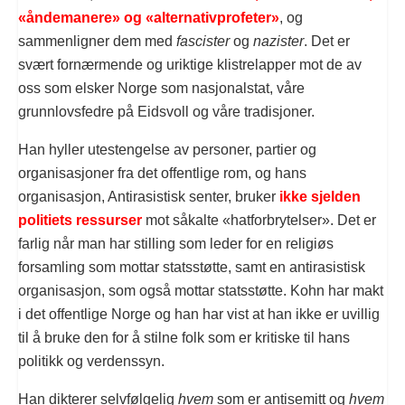
«åndemanere» og «alternativprofeter»
, og
sammenligner dem med
fascister
og
nazister
. Det er
svært fornærmende og uriktige klistrelapper mot de av
oss som elsker Norge som nasjonalstat, våre
grunnlovsfedre på Eidsvoll og våre tradisjoner.
Han hyller utestengelse av personer, partier og
organisasjoner fra det offentlige rom, og hans
organisasjon, Antirasistisk senter, bruker
ikke sjelden
politiets ressurser
mot såkalte «hatforbrytelser». Det er
farlig når man har stilling som leder for en religiøs
forsamling som mottar statsstøtte, samt en antirasistisk
organisasjon, som også mottar statsstøtte. Kohn har makt
i det offentlige Norge og han har vist at han ikke er uvillig
til å bruke den for å stilne folk som er kritiske til hans
politikk og verdenssyn.
Han dikterer selvfølgelig
hvem
som er antisemitt og
hvem