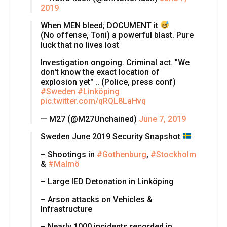
2019
When MEN bleed; DOCUMENT it
(No offense, Toni) a powerful blast. Pure
luck that no lives lost
Investigation ongoing. Criminal act. "We
don't know the exact location of
explosion yet" .. (Police, press conf)
#Sweden
#Linköping
pic.twitter.com/qRQL8LaHvq
— M27 (@M27Unchained)
June 7, 2019
Sweden June 2019 Security Snapshot
– Shootings in
#Gothenburg
,
#Stockholm
&
#Malmö
– Large IED Detonation in Linköping
– Arson attacks on Vehicles &
Infrastructure
– Nearly 1000 incidents recorded in