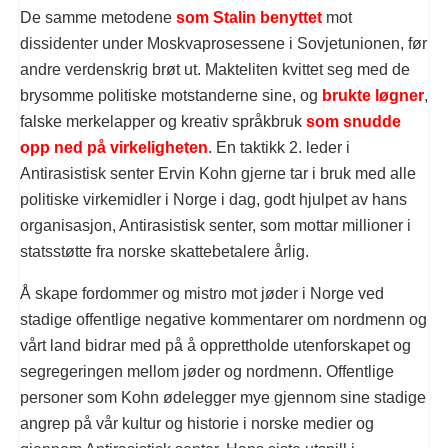
De samme metodene
som Stalin benyttet
mot
dissidenter under Moskvaprosessene i Sovjetunionen, før
andre verdenskrig brøt ut. Makteliten kvittet seg med de
brysomme politiske motstanderne sine, og
brukte løgner
,
falske merkelapper og kreativ språkbruk
som snudde
opp ned på virkeligheten
. En taktikk 2. leder i
Antirasistisk senter Ervin Kohn gjerne tar i bruk med alle
politiske virkemidler i Norge i dag, godt hjulpet av hans
organisasjon, Antirasistisk senter, som mottar millioner i
statsstøtte fra norske skattebetalere årlig.
Å skape fordommer og mistro mot jøder i Norge ved
stadige offentlige negative kommentarer om nordmenn og
vårt land bidrar med på å opprettholde utenforskapet og
segregeringen mellom jøder og nordmenn. Offentlige
personer som Kohn ødelegger mye gjennom sine stadige
angrep på vår kultur og historie i norske medier og