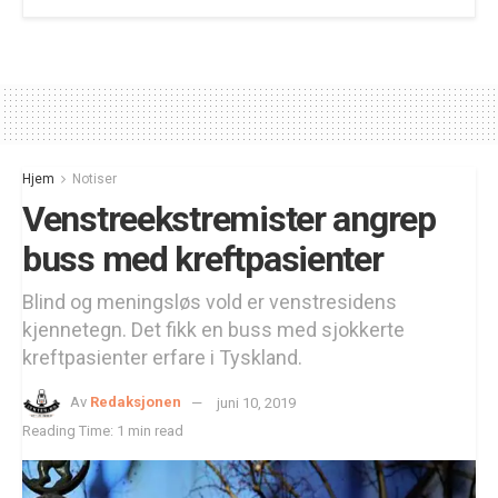
Hjem
Notiser
Venstreekstremister angrep
buss med kreftpasienter
Blind og meningsløs vold er venstresidens
kjennetegn. Det fikk en buss med sjokkerte
kreftpasienter erfare i Tyskland.
Av
Redaksjonen
juni 10, 2019
Reading Time: 1 min read