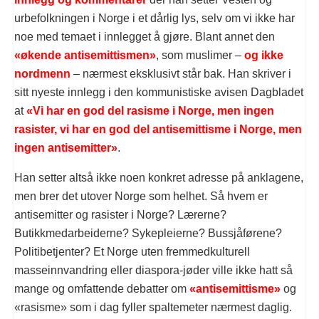
urbefolkningen i Norge i et dårlig lys, selv om vi ikke har
noe med temaet i innlegget å gjøre. Blant annet den
«økende antisemittismen»
, som muslimer –
og ikke
nordmenn
– nærmest eksklusivt står bak. Han skriver i
sitt nyeste innlegg i den kommunistiske avisen Dagbladet
at
«Vi har en god del rasisme i Norge, men ingen
rasister, vi har en god del antisemittisme i Norge, men
ingen antisemitter»
.
Han setter altså ikke noen konkret adresse på anklagene,
men brer det utover Norge som helhet. Så hvem er
antisemitter og rasister i Norge? Lærerne?
Butikkmedarbeiderne? Sykepleierne? Bussjåførene?
Politibetjenter? Et Norge uten fremmedkulturell
masseinnvandring eller diaspora-jøder ville ikke hatt så
mange og omfattende debatter om
«antisemittisme»
og
«rasisme» som i dag fyller spaltemeter nærmest daglig.