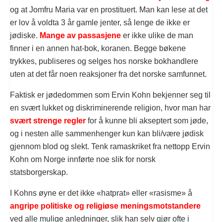
og at Jomfru Maria var en prostituert. Man kan lese at det
er lov å voldta 3 år gamle jenter, så lenge de ikke er
jødiske.
Mange av passasjene
er ikke ulike de man
finner i en annen hat-bok, koranen. Begge bøkene
trykkes, publiseres og selges hos norske bokhandlere
uten at det får noen reaksjoner fra det norske samfunnet.
Faktisk er jødedommen som Ervin Kohn bekjenner seg til
en svært lukket og diskriminerende religion, hvor man har
svært strenge regler
for å kunne bli akseptert som jøde,
og i nesten alle sammenhenger kun kan bli/være jødisk
gjennom blod og slekt. Tenk ramaskriket fra nettopp Ervin
Kohn om Norge innførte noe slik for norsk
statsborgerskap.
I Kohns øyne er det ikke «hatprat» eller «rasisme» å
angripe politiske og religiøse meningsmotstandere
ved alle mulige anledninger, slik han selv gjør ofte i