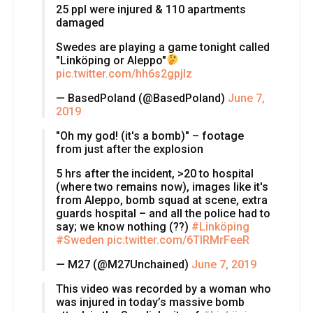
25 ppl were injured & 110 apartments
damaged
Swedes are playing a game tonight called
"Linköping or Aleppo"
pic.twitter.com/hh6s2gpjIz
— BasedPoland (@BasedPoland)
June 7,
2019
"Oh my god! (it's a bomb)" – footage
from just after the explosion
5 hrs after the incident, >20 to hospital
(where two remains now), images like it's
from Aleppo, bomb squad at scene, extra
guards hospital – and all the police had to
say; we know nothing (??)
#Linköping
#Sweden
pic.twitter.com/6TIRMrFeeR
— M27 (@M27Unchained)
June 7, 2019
This video was recorded by a woman who
was injured in today’s massive bomb