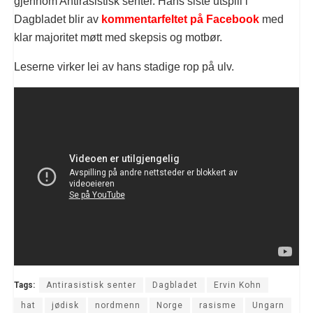
gjennom Antirasistisk senter. Hans siste utspill i
Dagbladet blir av
kommentarfeltet på Facebook
med
klar majoritet møtt med skepsis og motbør.
Leserne virker lei av hans stadige rop på ulv.
Tags:
Antirasistisk senter
Dagbladet
Ervin Kohn
hat
jødisk
nordmenn
Norge
rasisme
Ungarn