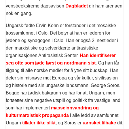
venstreekstreme dagsavisen
Dagbladet
gir ham arenaen
nok en gang.
Ungarsk-fødte Ervin Kohn er forstander i det mosaiske
trossamfunnet i Oslo. Det betyr at han er lederen for
jødene og synagogen i Oslo. Han er også 2. nestleder i
den marxistiske og selverklærte antirasistiske
organisasjonen Antirasistisk Senter.
Han identifiserer
seg ofte som jøde først og nordmann sist
. Og han får
tilgang til alle norske medier for å ytre sitt budskap. Han
deler sin misnøye mot Europa og vår kultur, sivilisasjon
og historie med sin ungarske landsmann, George Soros.
Begge har jødisk bakgrunn og har forlatt Ungarn, men
fortsetter sine negative utspill og politikk fra vestlige land
som har implementert
masseinnvandring og
kulturmarxistisk propaganda
i alle ledd av samfunnet.
Ungarn
tillater ikke slikt
, og Soros er
uønsket tilbake
dit.