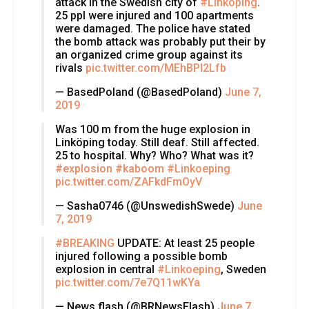
attack in the Swedish city of
#Linköping
.
25 ppl were injured and 100 apartments
were damaged. The police have stated
the bomb attack was probably put their by
an organized crime group against its
rivals
pic.twitter.com/MEhBPI2Lfb
— BasedPoland (@BasedPoland)
June 7,
2019
Was 100 m from the huge explosion in
Linköping today. Still deaf. Still affected.
25 to hospital. Why? Who? What was it?
#explosion
#kaboom
#Linkoeping
pic.twitter.com/ZAFkdFmOyV
— Sasha0746 (@UnswedishSwede)
June
7, 2019
#BREAKING
UPDATE: At least 25 people
injured following a possible bomb
explosion in central
#Linkoeping
, Sweden
pic.twitter.com/7e7Q11wKYa
— News flash (@BRNewsFlash)
June 7,