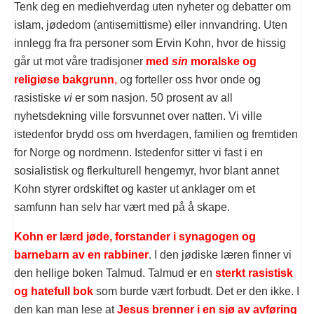
Tenk deg en mediehverdag uten nyheter og debatter om
islam, jødedom (antisemittisme) eller innvandring. Uten
innlegg fra fra personer som Ervin Kohn, hvor de hissig
går ut mot våre tradisjoner
med
sin
moralske og
religiøse bakgrunn
,
og forteller oss hvor onde og
rasistiske
vi
er som nasjon. 50 prosent av all
nyhetsdekning ville forsvunnet over natten. Vi ville
istedenfor brydd oss om hverdagen, familien og fremtiden
for Norge og nordmenn. Istedenfor sitter vi fast i en
sosialistisk og flerkulturell hengemyr, hvor blant annet
Kohn styrer ordskiftet og kaster ut anklager om et
samfunn han selv har vært med på å skape.
Kohn er lærd jøde, forstander i synagogen og
barnebarn av en rabbiner
. I den jødiske læren finner vi
den hellige boken Talmud. Talmud er en
sterkt rasistisk
og hatefull bok
som burde vært forbudt. Det er den ikke. I
den kan man lese at
Jesus brenner i en sjø av avføring