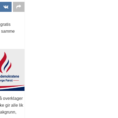
gratis
en samme
nå overklager
 gir alle lik
bakgrunn,