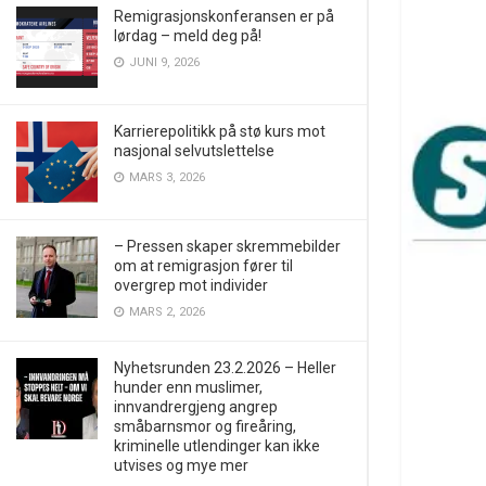
Remigrasjonskonferansen er på
lørdag – meld deg på!
JUNI 9, 2026
Karrierepolitikk på stø kurs mot
nasjonal selvutslettelse
MARS 3, 2026
– Pressen skaper skremmebilder
om at remigrasjon fører til
overgrep mot individer
MARS 2, 2026
Nyhetsrunden 23.2.2026 – Heller
hunder enn muslimer,
innvandrergjeng angrep
småbarnsmor og fireåring,
kriminelle utlendinger kan ikke
utvises og mye mer