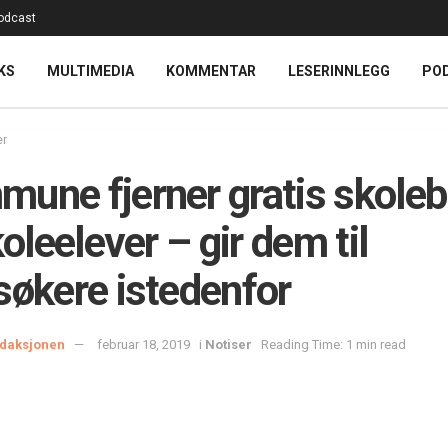
odcast
KS
MULTIMEDIA
KOMMENTAR
LESERINNLEGG
PO
er
une fjerner gratis skole
koleelever – gir dem til
søkere istedenfor
daksjonen
februar 18, 2019
i
Notiser
Reading Time: 1 min read