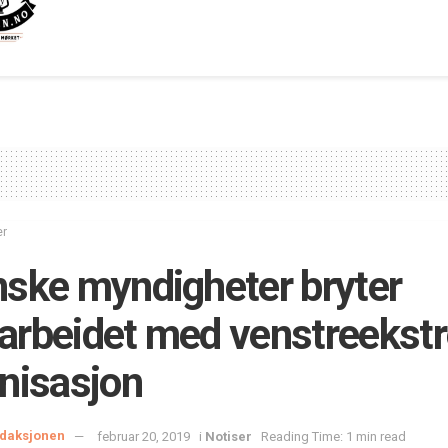
er
ske myndigheter bryter
rbeidet med venstreekst
nisasjon
daksjonen
februar 20, 2019
i
Notiser
Reading Time: 1 min read