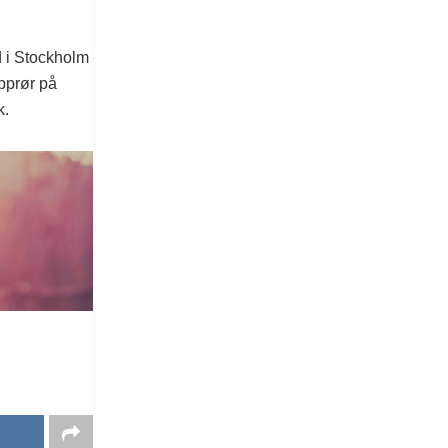
d i Stockholm
opprør på
k.