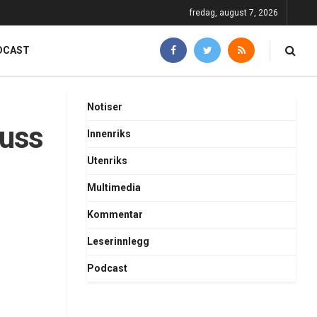
fredag, august 7, 2026
DCAST
Notiser
buss
Innenriks
Utenriks
Multimedia
Kommentar
Leserinnlegg
Podcast