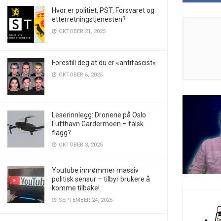
Hvor er politiet, PST, Forsvaret og
etterretningstjenesten?
OKTOBER 21, 2025
Forestill deg at du er «antifascist»
OKTOBER 6, 2025
Leserinnlegg: Dronene på Oslo
Lufthavn Gardermoen – falsk
flagg?
OKTOBER 3, 2025
Youtube innrømmer massiv
politisk sensur – tilbyr brukere å
komme tilbake!
SEPTEMBER 24, 2025