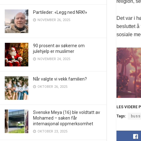
religion, s
Partileder: «Legg ned NRK!»
Det var i h
NOVEMBER 26, 2025
besluttet 
sosiale med
90 prosent av søkerne om
julehjelp er muslimer
NOVEMBER 24, 2025
Når valgte vi vekk familien?
OKTOBER 26, 2025
LES VIDERE 
Svenske Meya (16) ble voldtatt av
Tags:
buss
Mohamed – saken får
internasjonal oppmerksomhet
OKTOBER 23, 2025