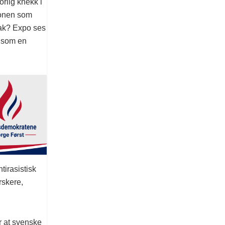
orlig knekk i
jonen som
sak? Expo ses
n som en
tirasistisk
rskere,
r at svenske