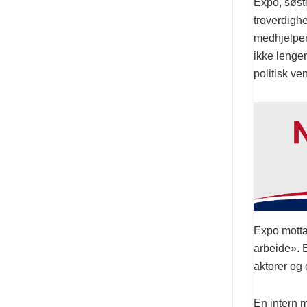
Expo, søste
troverdigh
medhjelper
ikke lenge
politisk ve
Expo mottar
arbeide». E
aktorer og
En intern m