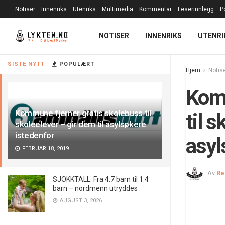
Notiser
Innenriks
Utenriks
Multimedia
Kommentar
Leserinnlegg
P
NOTISER
INNENRIKS
UTENRI
SISTE NYTT
POPULÆRT
Hjem
Notis
Komm
Kommune fjerner gratis skolebuss til
til s
skoleelever – gir dem til asylsøkere
istedenfor
asyl
FEBRUAR 18, 2019
Av
Re
SJOKKTALL: Fra 4.7 barn til 1.4
barn – nordmenn utryddes
AUGUST 3, 2026