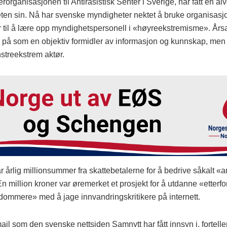
rorganisasjonen til Antirasistisk Senter i Sverige, har fått en alv
eten sin. Nå har svenske myndigheter nektet å bruke organisas
 til å lære opp myndighetspersonell i «høyreekstremisme». År
r på som en objektiv formidler av informasjon og kunnskap, me
nstreekstrem aktør.
 årlig millionsummer fra skattebetalerne for å bedrive såkalt «an
n million kroner var øremerket et prosjekt for å utdanne «etterfo
 dommere» med å jage innvandringskritikere på internett.
ail som den svenske nettsiden Samnytt har fått innsyn i, fortelle