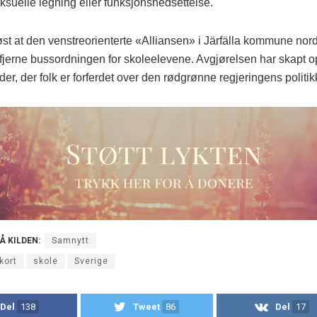
eksuelle legning eller funksjonsnedsettelse.
øst at den venstreorienterte «Alliansen» i Järfälla kommune nor
å fjerne bussordningen for skoleelevene. Avgjørelsen har skapt 
er, der folk er forferdet over den rødgrønne regjeringens politik
PÅ KILDEN:
Samnytt
kort
skole
Sverige
Del
138
Tweet
86
Del
17