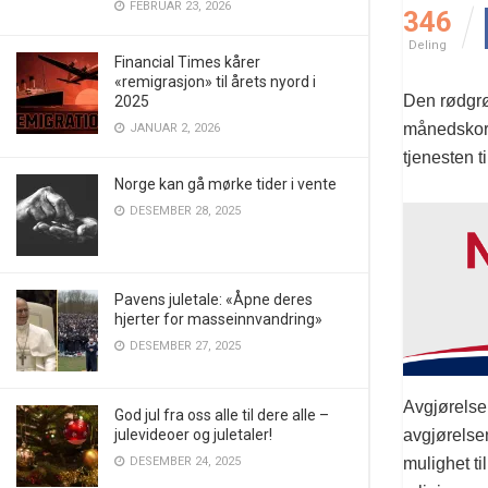
FEBRUAR 23, 2026
346
Deling
Financial Times kårer
«remigrasjon» til årets nyord i
Den rødgrø
2025
månedskort
JANUAR 2, 2026
tjenesten t
Norge kan gå mørke tider i vente
DESEMBER 28, 2025
Pavens juletale: «Åpne deres
hjerter for masseinnvandring»
DESEMBER 27, 2025
Avgjørelse
God jul fra oss alle til dere alle –
julevideoer og juletaler!
avgjørelsen
DESEMBER 24, 2025
mulighet ti