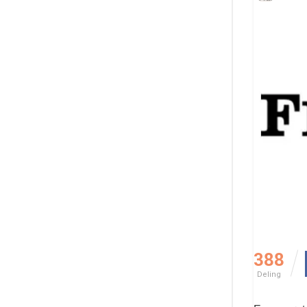
388
Deling