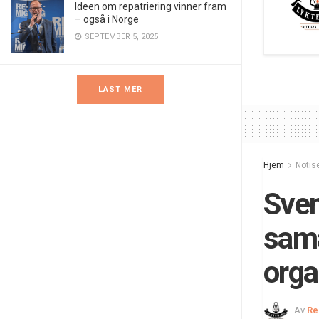
Ideen om repatriering vinner fram
– også i Norge
SEPTEMBER 5, 2025
LAST MER
Hjem
Notis
Sven
sama
orga
Av
Re