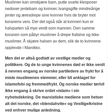
Muslimer kan omskjære barn, putte svarte klesposer
nedover jentebarn og kvinner, tvangsgifte mindreårige
jenter og æresdrepe sine kvinner hvis de bryter mot
koranens vers. Der det også står at kvinnen kun er
halvparten så mye verdt som mannen. Den samme
koranen som påbyr muslimer å drepe frafalne og ikke-
muslimer. Å skjære halsen av dem, slik de to kvinnene
opplevde i Marokko.
Men det er altså godtatt av vestlige medier og
politikere. Og de to unge kvinnenes død er ikke verdt
å nevnes engang av norske partiledere av frykt for å
miste muslimenes stemmer, eller bli anklaget for
islamofobi og fremmedfrykt. Og norske medier tør/vil
ikke engang å skrive ordet «islam» i sin
nyhetsdekning. De marxistiske mediene som hetser
alt det norske, det «blendahvite» og Vestlige/kristne
ved enhver mulige anledning.