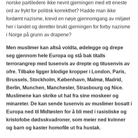
norske partiledere ikke nevnt gjerningen med ett eneste
ord av frykt for politisk korrekthet? Hadde man ikke
fordømt nazisme, krevd en nøye gjennomgang av miljøet
her i landet og deretter brukt gjerningen for forby nazisme
i Norge på grunn av drapene?
Men muslimer kan altså voldta, ødelegge og drepe
seg gjennom hele Europa og stå bak titalls
terrorangrep med tusenvis av drepte og titusenvis av
ofre. Tilbake ligger blodige kropper i London, Paris,
Brussels, Stockholm, København, Malmø, Madrid,
Berlin, Munchen, Manchester, Strasbourg og Nice.
Muslimene kan skrike ut hat fra sine moskeer og
minareter. De kan sende tusenvis av muslimer bosatt i
Europa ned til Midtøsten for å bli med i rasistiske og
kristofobe dødsskvadroner, som meier ned kvinner
og barn og kaster homofile ut fra hustak.