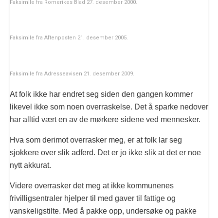
Faksimile fra Romerikes Blad 27. desember 2000.
Faksimile fra Aftenposten 21. desember 2005.
Faksimile fra Adresseavisen 21. desember 2009.
At folk ikke har endret seg siden den gangen kommer
likevel ikke som noen overraskelse. Det å sparke nedover
har alltid vært en av de mørkere sidene ved mennesker.
Hva som derimot overrasker meg, er at folk lar seg
sjokkere over slik adferd. Det er jo ikke slik at det er noe
nytt akkurat.
Videre overrasker det meg at ikke kommunenes
frivilligsentraler hjelper til med gaver til fattige og
vanskeligstilte. Med å pakke opp, undersøke og pakke