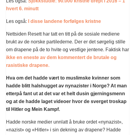
Les også:
Sjokkstudie: 90.000 kristne drept i 2016 – 1
hvert 6. minutt
Les også:
I disse landene forfølges kristne
Nettsiden Resett har tatt en titt på de sosiale mediene
brukt av de norske partilederne. Der er det sørgelig stille
om drapene på de to hvite og vestlige jentene. Faktisk har
ikke en eneste av dem kommentert de brutale og
rasistiske drapene.
Hva om det hadde vært to muslimske kvinner som
hadde blitt halshugget av nynazister i Norge? At man
etterpå fant ut at det var et helt dusin gjerningsmenn
og at de hadde laget videoer hvor de sverget troskap
til Hitler og Mein Kampf.
Hadde norske medier unnlatt å bruke ordet «nynazist»,
«nazist» og «Hitler» i sin dekning av drapene? Hadde