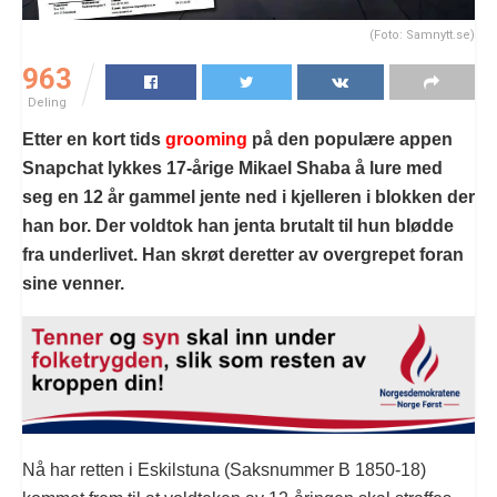
(Foto: Samnytt.se)
963
Deling
Etter en kort tids
grooming
på den populære appen
Snapchat lykkes 17-årige Mikael Shaba å lure med
seg en 12 år gammel jente ned i kjelleren i blokken der
han bor. Der voldtok han jenta brutalt til hun blødde
fra underlivet. Han skrøt deretter av overgrepet foran
sine venner.
Nå har retten i Eskilstuna (Saksnummer B 1850-18)