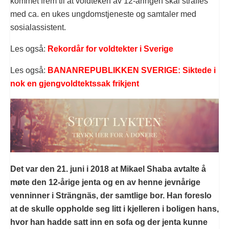
kommet frem til at voldteken av 12-åringen skal straffes
med ca. en ukes ungdomstjeneste og samtaler med
sosialassistent.
Les også:
Rekordår for voldtekter i Sverige
Les også:
BANANREPUBLIKKEN SVERIGE: Siktede i
nok en gjengvoldtektssak frikjent
Det var den 21. juni i 2018 at Mikael Shaba avtalte å
møte den 12-årige jenta og en av henne jevnårige
venninner i Strängnäs, der samtlige bor. Han foreslo
at de skulle oppholde seg litt i kjelleren i boligen hans,
hvor han hadde satt inn en sofa og der jenta kunne