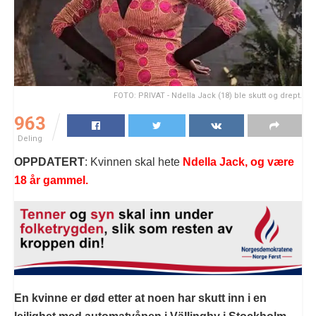
FOTO: PRIVAT - Ndella Jack (18) ble skutt og drept.
963
Deling
OPPDATERT
: Kvinnen skal hete
Ndella Jack, og være
18 år gammel.
En kvinne er død etter at noen har skutt inn i en