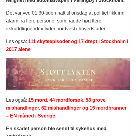
leilighet med automatvåpen i Vällingby i Stockholm.
Det var ved 01.30-tiden natt til onsdag at politiet fikk inn
alarm fra flere personer som hadde hørt flere
«skuddlignende» lyder nordvest i hovedstaden.
Les også:
111 skyteepisoder og 17 drept i Stockholm i
2017 alene
Les også:
15 mord, 44 mordforsøk, 58 grove
mishandlinger, 62 mishandlinger og 16 mordbranner
– EN måned i Sverige
En skadet person ble sendt til sykehus med