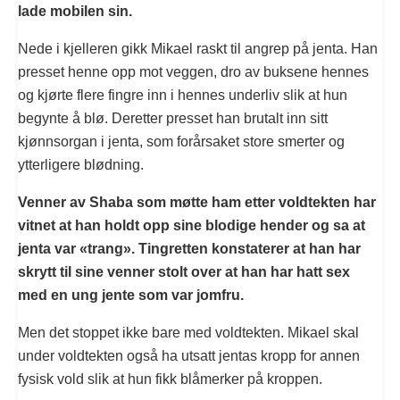
lade mobilen sin.
Nede i kjelleren gikk Mikael raskt til angrep på jenta. Han
presset henne opp mot veggen, dro av buksene hennes
og kjørte flere fingre inn i hennes underliv slik at hun
begynte å blø. Deretter presset han brutalt inn sitt
kjønnsorgan i jenta, som forårsaket store smerter og
ytterligere blødning.
Venner av Shaba som møtte ham etter voldtekten har
vitnet at han holdt opp sine blodige hender og sa at
jenta var «trang». Tingretten konstaterer at han har
skrytt til sine venner stolt over at han har hatt sex
med en ung jente som var jomfru.
Men det stoppet ikke bare med voldtekten. Mikael skal
under voldtekten også ha utsatt jentas kropp for annen
fysisk vold slik at hun fikk blåmerker på kroppen.