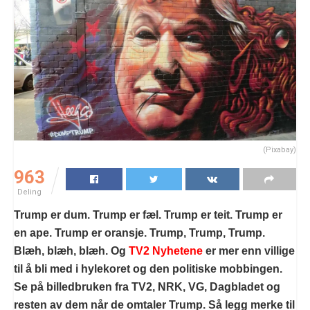
(Pixabay)
963
Deling
Trump er dum. Trump er fæl. Trump er teit. Trump er
en ape. Trump er oransje. Trump, Trump, Trump.
Blæh, blæh, blæh. Og
TV2 Nyhetene
er mer enn villige
til å bli med i hylekoret og den politiske mobbingen.
Se på billedbruken fra TV2, NRK, VG, Dagbladet og
resten av dem når de omtaler Trump. Så legg merke til