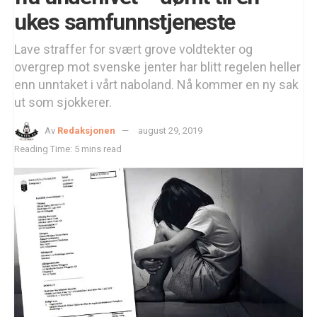
ukes samfunnstjeneste
Lave straffer for svært grove voldtekter og
overgrep mot svenske jenter har blitt regelen heller
enn unntaket i vårt naboland. Nå kommer en ny sak
ut som sjokkerer.
Av
Redaksjonen
august 29, 2019
Reading Time: 5 mins read