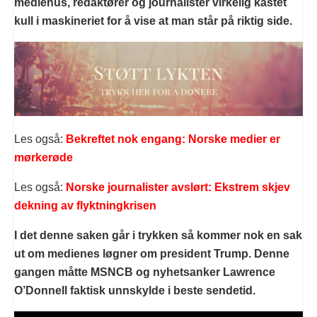
mediehus, redaktører og journalister virkelig kastet
kull i maskineriet for å vise at man står på riktig side.
Les også:
Bekreftet nok engang: Norske medier er
mørkerøde
Les også:
Norske journalister avslørt: Ekstrem skjev
dekning av flyktningkrisen
I det denne saken går i trykken så kommer nok en sak
ut om medienes løgner om president
Trump. Denne
gangen måtte MSNCB og nyhetsanker Lawrence
O’Donnell faktisk unnskylde i beste sendetid.