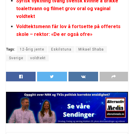
Syrisk flyktning tvang svensk kvinne å drikke
toalettvann og filmet grov oral og vaginal
voldtekt
Voldtektsmenn får lov å fortsette på offerets
skole – rektor: «De er også ofre»
Tags:
12-årig jente
Eskilstuna
Mikael Shaba
Sverige
voldtekt