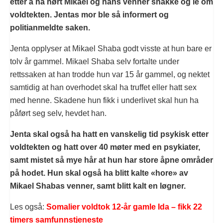
etter å ha hørt Mikael og hans venner snakke og le om
voldtekten. Jentas mor ble så informert og
politianmeldte saken.
Jenta opplyser at Mikael Shaba godt visste at hun bare er
tolv år gammel. Mikael Shaba selv fortalte under
rettssaken at han trodde hun var 15 år gammel, og nektet
samtidig at han overhodet skal ha truffet eller hatt sex
med henne. Skadene hun fikk i underlivet skal hun ha
påført seg selv, hevdet han.
Jenta skal også ha hatt en vanskelig tid psykisk etter
voldtekten og hatt over 40 møter med en psykiater,
samt mistet så mye hår at hun har store åpne områder
på hodet. Hun skal også ha blitt kalte «hore» av
Mikael Shabas venner, samt blitt kalt en løgner.
Les også:
Somalier voldtok 12-år gamle Ida – fikk 22
timers samfunnstjeneste