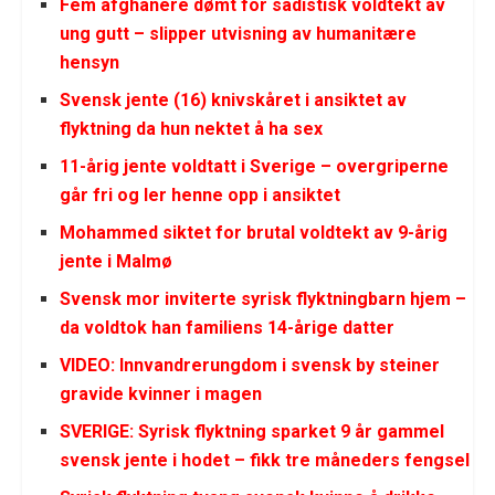
Fem afghanere dømt for sadistisk voldtekt av
ung gutt – slipper utvisning av humanitære
hensyn
Svensk jente (16) knivskåret i ansiktet av
flyktning da hun nektet å ha sex
11-årig jente voldtatt i Sverige – overgriperne
går fri og ler henne opp i ansiktet
Mohammed siktet for brutal voldtekt av 9-årig
jente i Malmø
Svensk mor inviterte syrisk flyktningbarn hjem –
da voldtok han familiens 14-årige datter
VIDEO: Innvandrerungdom i svensk by steiner
gravide kvinner i magen
SVERIGE: Syrisk flyktning sparket 9 år gammel
svensk jente i hodet – fikk tre måneders fengsel