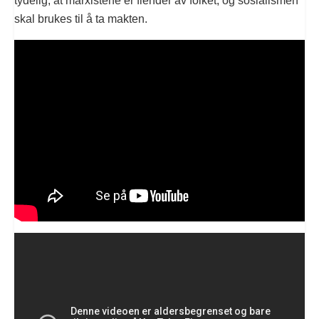
tydelig, at marxistene er fiender av folket, og sosialismen
skal brukes til å ta makten.