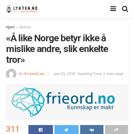
Hjem
Notiser
«Å like Norge betyr ikke å
mislike andre, slik enkelte
tror»
Av
Frieord.no
juni 29, 2018
Reading Time: 2 mins read
311