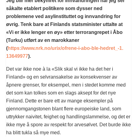
Jeg blir mer bekymret for innvandringen når jeg ser
såkalte etablert politikere som dysser ned
problemene ved asylinstituttet og innvandring for
øvrig. Tenk bare at Finlands statsminister uttalte at
«Vi er ikke lenger en øy» etter terrorangrepet i Åbo
(Turku) utført av en marokkaner
(
https://www.nrk.no/urix/
ofrene-i-abo-ble-hedret_-1.
13649977
).
Det var ikke noe à la «Slik skal vi ikke ha det her i
Finland» og en selvransakelse av konsekvenser av
åpnere grenser, for eksempel, men i stedet komme med
det som kan tolkes som en slags aksept for det nye
Finland. Dette er bare ett av mange eksempler på
gjennomgangstonen blant flere europeiske land, som
uttrykker naivitet, feighet og handlingslammelse, og det er
ikke mye å spore av respekt for arvesølvet. Det burde ikke
ha blitt tukla så mye med.