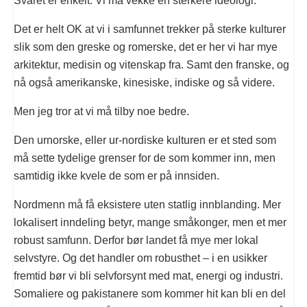
Svaret er enkelt. Vi må vekke en sterkere ideologi.
Det er helt OK at vi i samfunnet trekker på sterke kulturer
slik som den greske og romerske, det er her vi har mye
arkitektur, medisin og vitenskap fra. Samt den franske, og
nå også amerikanske, kinesiske, indiske og så videre.
Men jeg tror at vi må tilby noe bedre.
Den urnorske, eller ur-nordiske kulturen er et sted som
må sette tydelige grenser for de som kommer inn, men
samtidig ikke kvele de som er på innsiden.
Nordmenn må få eksistere uten statlig innblanding. Mer
lokalisert inndeling betyr, mange småkonger, men et mer
robust samfunn. Derfor bør landet få mye mer lokal
selvstyre. Og det handler om robusthet – i en usikker
fremtid bør vi bli selvforsynt med mat, energi og industri.
Somaliere og pakistanere som kommer hit kan bli en del