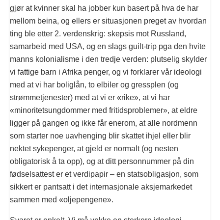
gjør at kvinner skal ha jobber kun basert på hva de har
mellom beina, og ellers er situasjonen preget av hvordan
ting ble etter 2. verdenskrig: skepsis mot Russland,
samarbeid med USA, og en slags guilt-trip pga den hvite
manns kolonialisme i den tredje verden: plutselig skylder
vi fattige barn i Afrika penger, og vi forklarer vår ideologi
med at vi har boliglån, to elbiler og gressplen (og
strømmetjenester) med at vi er «rike», at vi har
«minoritetsungdommer med fritidsproblemer», at eldre
ligger på gangen og ikke får enerom, at alle nordmenn
som starter noe uavhenging blir skattet ihjel eller blir
nektet sykepenger, at gjeld er normalt (og nesten
obligatorisk å ta opp), og at ditt personnummer på din
fødselsattest er et verdipapir – en statsobligasjon, som
sikkert er pantsatt i det internasjonale aksjemarkedet
sammen med «oljepengene».