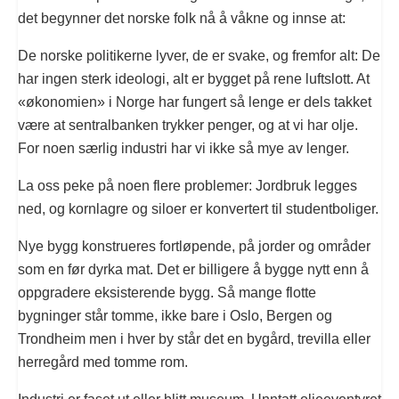
det begynner det norske folk nå å våkne og innse at:
De norske politikerne lyver, de er svake, og fremfor alt: De
har ingen sterk ideologi, alt er bygget på rene luftslott. At
«økonomien» i Norge har fungert så lenge er dels takket
være at sentralbanken trykker penger, og at vi har olje.
For noen særlig industri har vi ikke så mye av lenger.
La oss peke på noen flere problemer: Jordbruk legges
ned, og kornlagre og siloer er konvertert til studentboliger.
Nye bygg konstrueres fortløpende, på jorder og områder
som en før dyrka mat. Det er billigere å bygge nytt enn å
oppgradere eksisterende bygg. Så mange flotte
bygninger står tomme, ikke bare i Oslo, Bergen og
Trondheim men i hver by står det en bygård, trevilla eller
herregård med tomme rom.