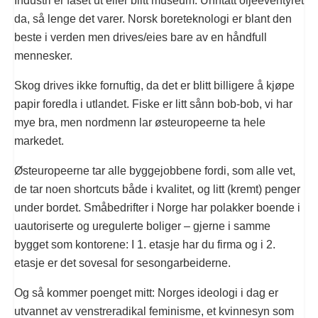
Industri er faset ut eller blitt museum. Unntatt oljeeventyret
da, så lenge det varer. Norsk boreteknologi er blant den
beste i verden men drives/eies bare av en håndfull
mennesker.
Skog drives ikke fornuftig, da det er blitt billigere å kjøpe
papir foredla i utlandet. Fiske er litt sånn bob-bob, vi har
mye bra, men nordmenn lar østeuropeerne ta hele
markedet.
Østeuropeerne tar alle byggejobbene fordi, som alle vet,
de tar noen shortcuts både i kvalitet, og litt (kremt) penger
under bordet. Småbedrifter i Norge har polakker boende i
uautoriserte og uregulerte boliger – gjerne i samme
bygget som kontorene: I 1. etasje har du firma og i 2.
etasje er det sovesal for sesongarbeiderne.
Og så kommer poenget mitt: Norges ideologi i dag er
utvannet av venstreradikal feminisme, et kvinnesyn som