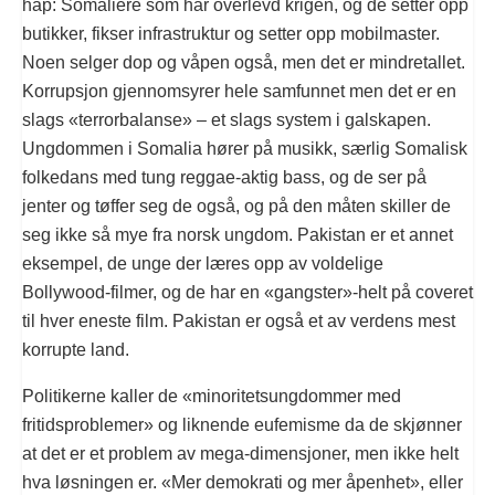
håp: Somaliere som har overlevd krigen, og de setter opp
butikker, fikser infrastruktur og setter opp mobilmaster.
Noen selger dop og våpen også, men det er mindretallet.
Korrupsjon gjennomsyrer hele samfunnet men det er en
slags «terrorbalanse» – et slags system i galskapen.
Ungdommen i Somalia hører på musikk, særlig Somalisk
folkedans med tung reggae-aktig bass, og de ser på
jenter og tøffer seg de også, og på den måten skiller de
seg ikke så mye fra norsk ungdom. Pakistan er et annet
eksempel, de unge der læres opp av voldelige
Bollywood-filmer, og de har en «gangster»-helt på coveret
til hver eneste film. Pakistan er også et av verdens mest
korrupte land.
Politikerne kaller de «minoritetsungdommer med
fritidsproblemer» og liknende eufemisme da de skjønner
at det er et problem av mega-dimensjoner, men ikke helt
hva løsningen er. «Mer demokrati og mer åpenhet», eller