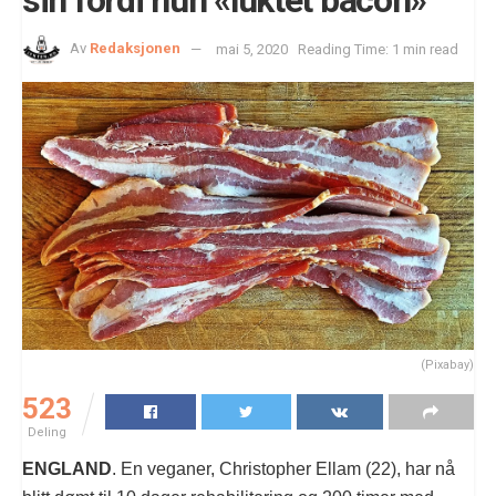
sin fordi hun «luktet bacon»
Av
Redaksjonen
mai 5, 2020
Reading Time: 1 min read
(Pixabay)
523
Deling
ENGLAND
. En veganer, Christopher Ellam (22), har nå