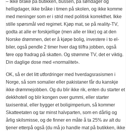
– Ikke bråke på butikken, bussen, på søndager og
helligdager, ikke bråke i timen på skolen, og ikke komme
med meninger som er i strid med politisk korrekthet. Ikke
stille spørsmål ved regimet. Kjøp mat, se på reality-TV,
godta at alle er forskjellige (men alle er like) og at den
Norske drømmen, det er å kjøpe bolig, investere i to el-
biler, også pendle 2 timer hver dag til/fra jobben, også
føre opp fradrag på skatten. Og strømme TV, det er viktig.
Din daglige dose med «normalitet».
OK, så er det litt utfordringer med hverdagsrasismen i
Norge, så som somalier eller pakistaner får du kanskje
ikke drømmejobben. Og du blir ikke rik, enten du starter et
dekkhotell og blir kongen over gummi, eller starter
taxisentral, eller bygger et boligimperium, så kommer
Skatteetaten og tar minst halvparten, som en dårlig og
årlig skilsmisse, og de finner en måte å ta 25% av alt du
tjener etterpå også (du må jo handle mat på butikken, ikke