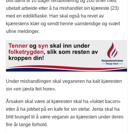
blitt dømt til 10 dager rehabilitering og 200 timer med
ubetalt arbeide etter å ha mishandlet sin kjæreste (23)
med en eddikflaske. Han skal også ha revet av
kjærestens klær og sendt henne uanstendige og svært
ufine meldinger.
Under mishandlingen skal veganeren ha kalt kjæresten
sin «en jævla feit hore».
Årsaken skal være at kjæresten skal ha «luktet bacon»
etter å ha jobbet på en kafe for sin stefar. Jenta skal ha
blitt tvunget til å være veganer av kjæresten under deres
fire år lange forhold.