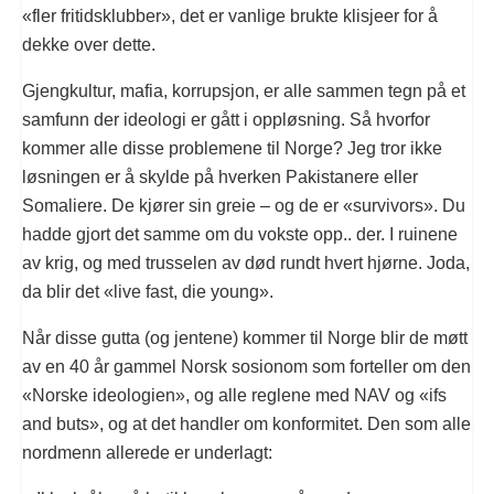
«fler fritidsklubber», det er vanlige brukte klisjeer for å
dekke over dette.
Gjengkultur, mafia, korrupsjon, er alle sammen tegn på et
samfunn der ideologi er gått i oppløsning. Så hvorfor
kommer alle disse problemene til Norge? Jeg tror ikke
løsningen er å skylde på hverken Pakistanere eller
Somaliere. De kjører sin greie – og de er «survivors». Du
hadde gjort det samme om du vokste opp.. der. I ruinene
av krig, og med trusselen av død rundt hvert hjørne. Joda,
da blir det «live fast, die young».
Når disse gutta (og jentene) kommer til Norge blir de møtt
av en 40 år gammel Norsk sosionom som forteller om den
«Norske ideologien», og alle reglene med NAV og «ifs
and buts», og at det handler om konformitet. Den som alle
nordmenn allerede er underlagt: