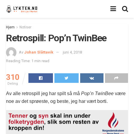
Hjem
Notiser
Retrospill: Pop’n TwinBee
Av
Johan Slåttavik
juni 4, 2018
Reading Time: 1 min read
310
Deling
Av alle retrospill jeg har spilt så må
Pop’n TwinBee
være
noe av det sprøeste, og beste, jeg har vært borti.