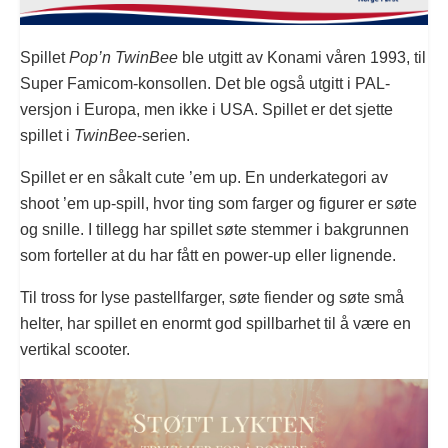
Spillet
Pop’n TwinBee
ble utgitt av Konami våren 1993, til
Super Famicom-konsollen. Det ble også utgitt i PAL-
versjon i Europa, men ikke i USA. Spillet er det sjette
spillet i
TwinBee
-serien.
Spillet er en såkalt cute ’em up. En underkategori av
shoot ’em up-spill, hvor ting som farger og figurer er søte
og snille. I tillegg har spillet søte stemmer i bakgrunnen
som forteller at du har fått en power-up eller lignende.
Til tross for lyse pastellfarger, søte fiender og søte små
helter, har spillet en enormt god spillbarhet til å være en
vertikal scooter.