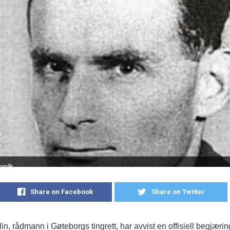
Share on Facebook
Share on Twitter
n, rådmann i Gøteborgs tingrett, har avvist en offisiell begjærin