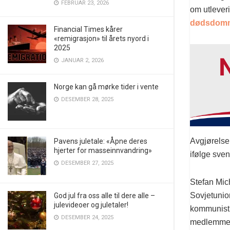
FEBRUAR 23, 2026
om utleveri
dødsdomme
Financial Times kårer
«remigrasjon» til årets nyord i
2025
JANUAR 2, 2026
Norge kan gå mørke tider i vente
DESEMBER 28, 2025
Avgjørelsen
Pavens juletale: «Åpne deres
hjerter for masseinnvandring»
ifølge sven
DESEMBER 27, 2025
Stefan Mich
Sovjetunio
God jul fra oss alle til dere alle –
julevideoer og juletaler!
kommunistre
DESEMBER 24, 2025
medlemmer 