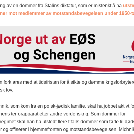
ng av en dommer fra Stalins diktatur, som er mistenkt å ha
utste
r mot medlemmer av motstandsbevegelsen under 1950-tall
 forklares med at tidsfristen for å sikte og dømme krigsforbrytere
sk lov.
nik, som kom fra en polsk-jødisk familie, skal ha jobbet aktivt fo
nens terrorapparat etter andre verdenskrig. Som dommer for
gimet skal han ha utstedt flere titalls dommer som førte til dødss
og offiserer i hjemmefronten og motstandsbevegelsen. Michnik