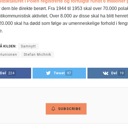
iktaturet i Polen registrerte og forfulgte rundt 6 millioner 
dem ble direkte berørt. Fra 1944 til 1953 skal over 70.000 polakk
tikommunistisk aktivitet. Over 8.000 av disse skal ha blitt henret
e 20.000 skal ha dødd som følge av umenneskelige forhold i feng
e.
PÅ KILDEN:
Samnytt
etunionen
Stefan Michnik
Del
224
Tweet
97
Del
19
SUBSCRIBE