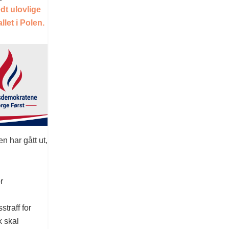
dt ulovlige
et i Polen.
n har gått ut,
r
traff for
 skal