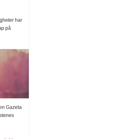
igheter har
rap på
sen Gazeta
istenes