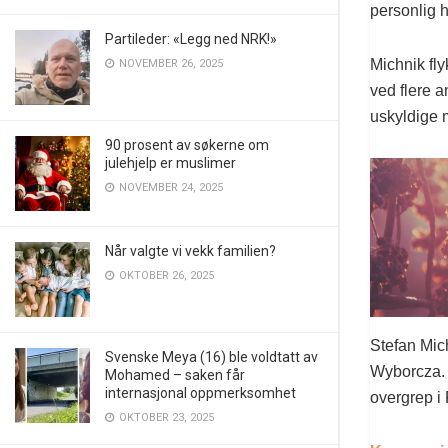
personlig h
Partileder: «Legg ned NRK!»
Michnik fly
NOVEMBER 26, 2025
ved flere a
uskyldige 
90 prosent av søkerne om
julehjelp er muslimer
NOVEMBER 24, 2025
Når valgte vi vekk familien?
OKTOBER 26, 2025
Stefan Mic
Svenske Meya (16) ble voldtatt av
Wyborcza. A
Mohamed – saken får
internasjonal oppmerksomhet
overgrep i 
OKTOBER 23, 2025