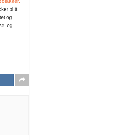
polakker.
er blitt
tet og
sel og