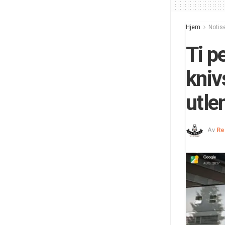
Hjem
Notis
Ti p
kniv
utle
Av
Re