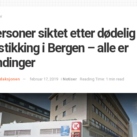
er
ersoner siktet etter dødelig
stikking i Bergen – alle er
ndinger
daksjonen
februar 17, 2019
i
Notiser
Reading Time: 1 min read