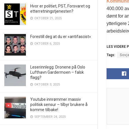
Kommunistd
Hvor er politiet, PST, Forsvaret og
400.000 av 
etterretningstjenesten?
dømt for an
OKTOBER 21, 2025
ytterliger
arbeidsleir
Forestill deg at du er «antifascist»
OKTOBER 6, 2025
LES VIDERE 
Tags:
Sovj
Leserinnlegg: Dronene på Oslo
Lufthavn Gardermoen – falsk
flagg?
OKTOBER 3, 2025
Youtube innrømmer massiv
politisk sensur – tilbyr brukere å
komme tilbake!
SEPTEMBER 24, 2025