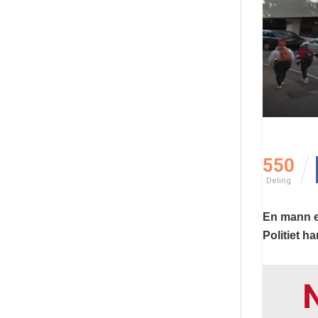
550
Deling
En mann er
Politiet h