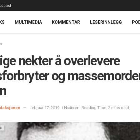
odcast
KS
MULTIMEDIA
KOMMENTAR
LESERINNLEGG
PO
er
ige nekter å overlevere
sforbryter og massemorder 
en
daksjonen
februar 17, 2019
i
Notiser
Reading Time: 2 mins read