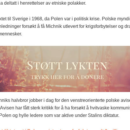
a deltatt i henrettelser av etniske polakker.
ktet til Sverige i 1968, da Polen var i politisk krise. Polske mynd
nledninger forsøkt å få Michnik utlevert for krigsforbytelser og d
mennesker.
hniks halvbror jobber i dag for den venstreorienterte polske avi
visen har fått sterk kritikk for å ha forsøkt å hvitvaske kommun
Polen og hylle ledere som var aktive under Stalins diktatur.