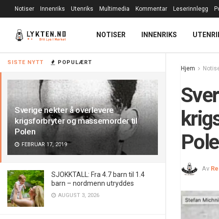
Notiser
Innenriks
Utenriks
Multimedia
Kommentar
Leserinnlegg
P
NOTISER
INNENRIKS
UTENRI
SISTE NYTT
POPULÆRT
Hjem
Notis
Sver
Sverige nekter å overlevere
krig
krigsforbryter og massemorder til
Polen
Pol
FEBRUAR 17, 2019
Av
Re
SJOKKTALL: Fra 4.7 barn til 1.4
barn – nordmenn utryddes
AUGUST 3, 2026