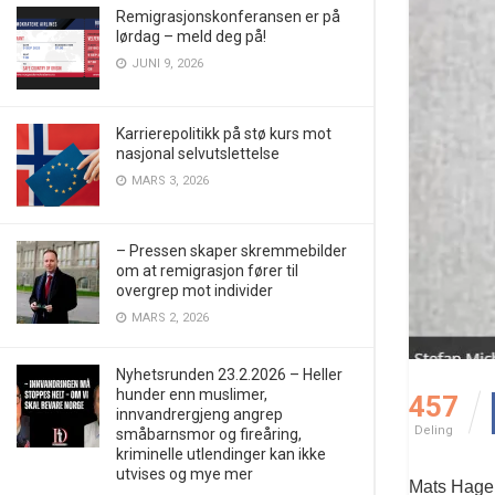
Remigrasjonskonferansen er på
lørdag – meld deg på!
JUNI 9, 2026
Karrierepolitikk på stø kurs mot
nasjonal selvutslettelse
MARS 3, 2026
– Pressen skaper skremmebilder
om at remigrasjon fører til
overgrep mot individer
MARS 2, 2026
Nyhetsrunden 23.2.2026 – Heller
hunder enn muslimer,
457
innvandrergjeng angrep
Deling
småbarnsmor og fireåring,
kriminelle utlendinger kan ikke
utvises og mye mer
Mats Hageli