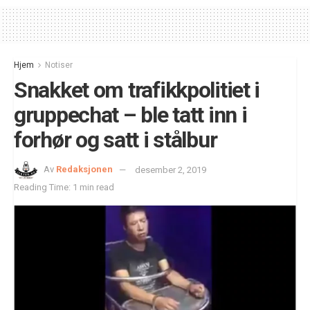
Hjem
Notiser
Snakket om trafikkpolitiet i
gruppechat – ble tatt inn i
forhør og satt i stålbur
Av
Redaksjonen
desember 2, 2019
Reading Time: 1 min read