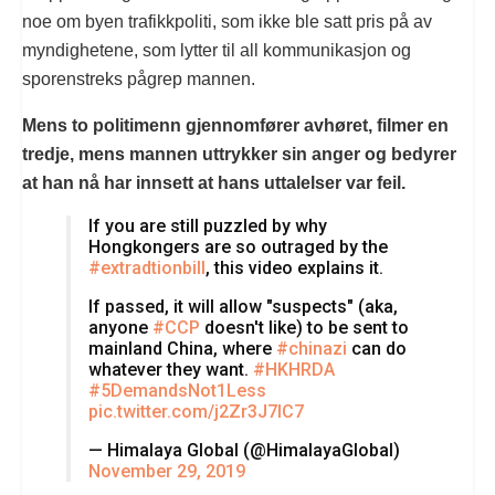
noe om byen trafikkpoliti, som ikke ble satt pris på av
myndighetene, som lytter til all kommunikasjon og
sporenstreks pågrep mannen.
Mens to politimenn gjennomfører avhøret, filmer en
tredje, mens mannen uttrykker sin anger og bedyrer
at han nå har innsett at hans uttalelser var feil.
If you are still puzzled by why
Hongkongers are so outraged by the
#extradtionbill
, this video explains it.
If passed, it will allow "suspects" (aka,
anyone
#CCP
doesn't like) to be sent to
mainland China, where
#chinazi
can do
whatever they want.
#HKHRDA
#5DemandsNot1Less
pic.twitter.com/j2Zr3J7IC7
— Himalaya Global (@HimalayaGlobal)
November 29, 2019