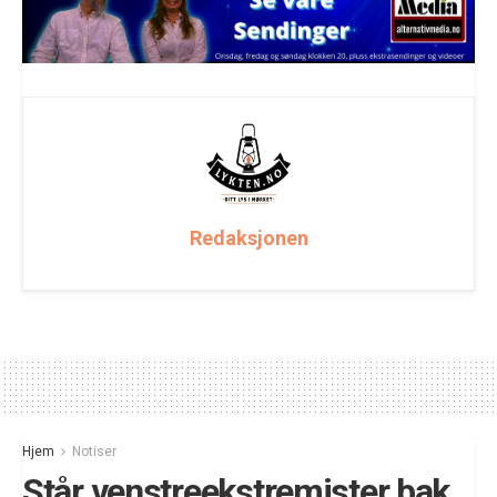
Redaksjonen
Hjem
Notiser
Står venstreekstremister bak