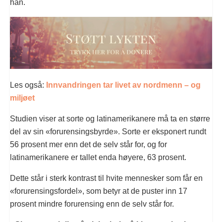
han.
Les også:
Innvandringen tar livet av nordmenn – og
miljøet
Studien viser at sorte og latinamerikanere må ta en større
del av sin «forurensingsbyrde». Sorte er eksponert rundt
56 prosent mer enn det de selv står for, og for
latinamerikanere er tallet enda høyere, 63 prosent.
Dette står i sterk kontrast til hvite mennesker som får en
«forurensingsfordel», som betyr at de puster inn 17
prosent mindre forurensing enn de selv står for.