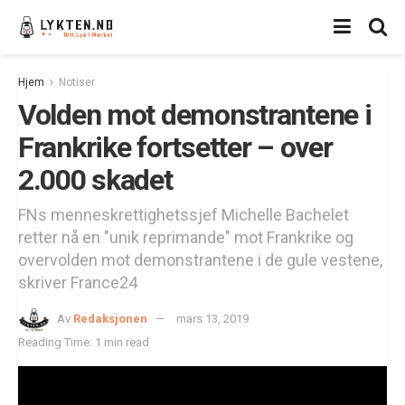
Hjem
Notiser
Volden mot demonstrantene i
Frankrike fortsetter – over
2.000 skadet
FNs menneskrettighetssjef Michelle Bachelet
retter nå en "unik reprimande" mot Frankrike og
overvolden mot demonstrantene i de gule vestene,
skriver France24
Av
Redaksjonen
mars 13, 2019
Reading Time: 1 min read