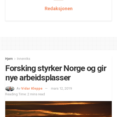
Redaksjonen
Hjem
Innenriks
Forsking styrker Norge og gir
nye arbeidsplasser
Av
Vidar Kleppe
mars 12, 2019
Reading Time: 2 mins read