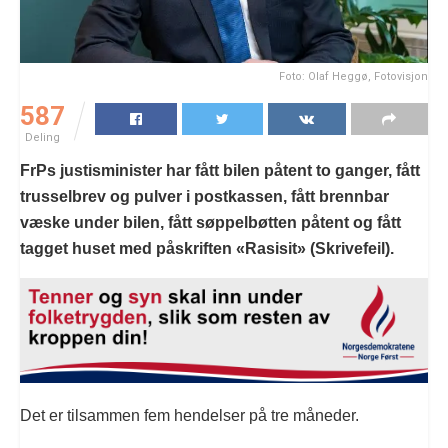
Foto: Olaf Heggø, Fotovisjon
587
Deling
FrPs justisminister har fått bilen påtent to ganger, fått
trusselbrev og pulver i postkassen, fått brennbar
væske under bilen, fått søppelbøtten påtent og fått
tagget huset med påskriften «Rasisit» (Skrivefeil).
Det er tilsammen fem hendelser på tre måneder.