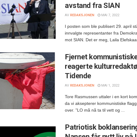
avstand fra SIAN
AV
REDAKSJONEN
MAI 7, 2022
I posten som ble publisert 29. april
innvalgte representanter fra Demokr
mot SIAN. Det er meg, Laila Elefskaas
Fjernet kommunistiske
reagerte kulturredaktø
Tidende
AV
REDAKSJONEN
MAI 1, 2022
Tore Rasmussen uttaler i en kort komm
da vi aksepterer kommunistiske flagg
over. "LO må nå ta til vett og ...
Patriotisk boklanserin
Nansen får nytt liv på 