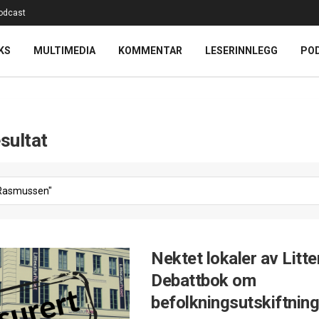
odcast
KS
MULTIMEDIA
KOMMENTAR
LESERINNLEGG
PO
sultat
Nektet lokaler av Litte
Debattbok om
befolkningsutskiftning