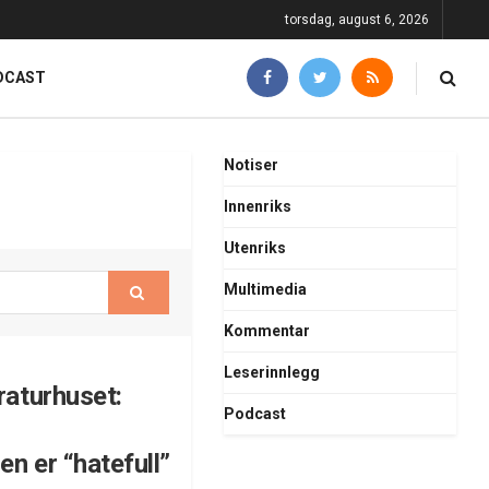
torsdag, august 6, 2026
DCAST
Notiser
Innenriks
Utenriks
Multimedia
Kommentar
Leserinnlegg
raturhuset:
Podcast
en er “hatefull”