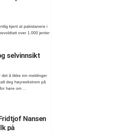
tlig kjent at pakistanere i
ppevoldtatt over 1.000 jenter
g selvinnsikt
r det å tikke inn meldinger
kalt deg høyreekstrem på
 for høre om ...
Fridtjof Nansen
olk på