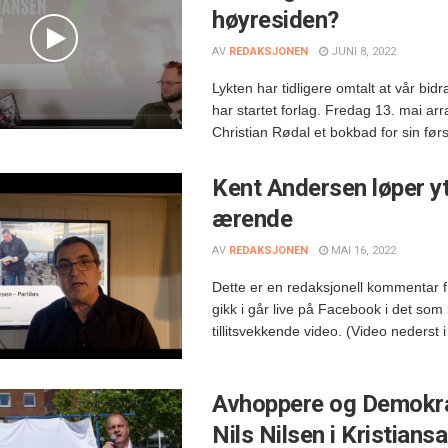
høyresiden?
AV
REDAKSJONEN
JUNI 8, 2022
Lykten har tidligere omtalt at vår bi
har startet forlag. Fredag 13. mai ar
Christian Rødal et bokbad for sin førs
Kent Andersen løper y
ærende
AV
REDAKSJONEN
MAI 16, 2022
Dette er en redaksjonell kommentar 
gikk i går live på Facebook i det som 
tillitsvekkende video. (Video nederst i
Avhoppere og Demokra
Nils Nilsen i Kristians