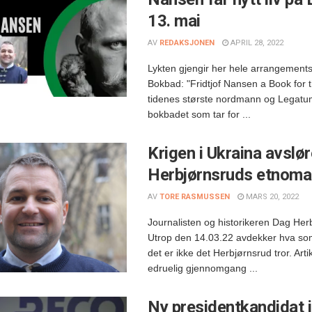
13. mai
AV
REDAKSJONEN
APRIL 28, 2022
Lykten gjengir her hele arrangement
Bokbad: "Fridtjof Nansen a Book for 
tidenes største nordmann og Legatum
bokbadet som tar for ...
Krigen i Ukraina avslø
Herbjørnsruds etnom
AV
TORE RASMUSSEN
MARS 20, 2022
Journalisten og historikeren Dag Herb
Utrop den 14.03.22 avdekker hva som
det er ikke det Herbjørnsrud tror. Ar
edruelig gjennomgang ...
Ny presidentkandidat i