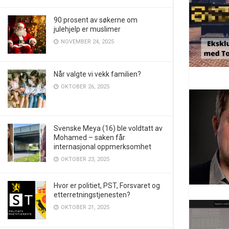
90 prosent av søkerne om
julehjelp er muslimer
NOVEMBER 24, 2025
Når valgte vi vekk familien?
OKTOBER 26, 2025
Svenske Meya (16) ble voldtatt av
Mohamed – saken får
internasjonal oppmerksomhet
OKTOBER 23, 2025
Hvor er politiet, PST, Forsvaret og
etterretningstjenesten?
OKTOBER 21, 2025