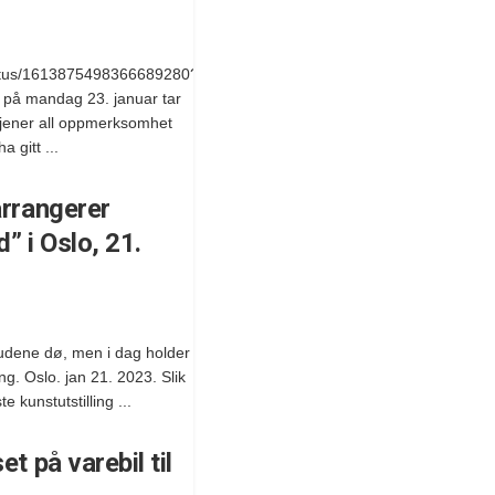
tatus/1613875498366689280?
 på mandag 23. januar tar
tjener all oppmerksomhet
a gitt ...
arrangerer
d” i Oslo, 21.
udene dø, men i dag holder
ing. Oslo. jan 21. 2023. Slik
 kunstutstilling ...
t på varebil til