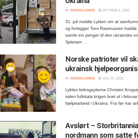
Ukraina
AV
REDAKSJONEN
OKTOBER 6, 2022
31. juli meldte Lykten om at samfunn
og forlegger Tore Rasmussen hadde st
samle inn penger til den ukrainske o
Spleisen ...
Norske patrioter vil ska
ukrainsk hjelpeorgani
AV
REDAKSJONEN
JULI 31, 2022
Lykten bidragsyterne Christen Krogv
siden fullskala krigen brøt ut i febru
hjelpearbeid i Ukraina. Fra før har arb
Avslørt – Storbritanni
nordmann som satte f