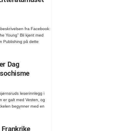
sbeskrivelsen fra Facebook:
the Young” Bli kjent med
 Publishing på dette
rer Dag
asochisme
jørnsruds leserinnlegg i
 er galt med Vesten, og
tikkelen begynner med en
 Frankrike