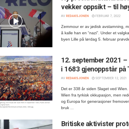
vekker oppsikt – til hø
AV
REDAKSJONEN
FEBRUAR 7, 2022
Zemmour er av jødisk avstamning, men
å kalle han en “nazi”. Under et valg
byen Lille på lørdag 5. februar prøvde 
12. september 2021 – 
i 1683 gjenoppstår på 
AV
REDAKSJONEN
SEPTEMBER 12, 2021
Det er 338 år siden Slaget ved Wien.
Wien fra tyrkisk okkupasjon, men re
og Europa for generasjoner fremover.
bruk ...
Britiske aktivister pro