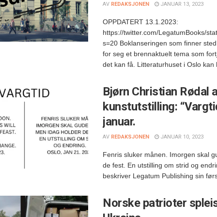
AV
REDAKSJONEN
JANUAR 13, 2023
OPPDATERT 13.1.2023:
https://twitter.com/LegatumBooks/s
s=20 Boklanseringen som finner sted
for seg et brennaktuelt tema som for
det kan få. Litteraturhuset i Oslo kan h
Bjørn Christian Rødal 
kunstutstilling: “Vargti
januar.
AV
REDAKSJONEN
JANUAR 10, 2023
Fenris sluker månen. Imorgen skal g
de fest. En utstilling om strid og endr
beskriver Legatum Publishing sin første
Norske patrioter spleise