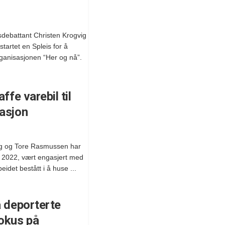
sdebattant Christen Krogvig
artet en Spleis for å
rganisasjonen “Her og nå”.
ffe varebil til
sasjon
ig og Tore Rasmussen har
ar 2022, vært engasjert med
eidet bestått i å huse ...
a deporterte
okus på