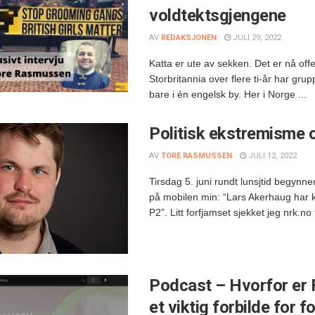
voldtektsgjengene
AV
REDAKSJONEN
JULI 29, 2022
Katta er ute av sekken. Det er nå offen
Storbritannia over flere ti-år har gru
bare i én engelsk by. Her i Norge ...
Politisk ekstremisme o
AV
TORE RASMUSSEN
JULI 12, 2022
Tirsdag 5. juni rundt lunsjtid begynne
på mobilen min: “Lars Akerhaug har 
P2”. Litt forfjamset sjekket jeg nrk.no
Podcast – Hvorfor er 
et viktig forbilde for f