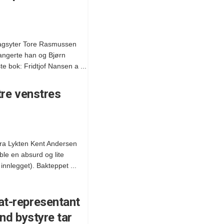
dragsyter Tore Rasmussen
rangerte han og Bjørn
te bok: Fridtjof Nansen a ...
tre venstres
fra Lykten Kent Andersen
ble en absurd og lite
 innlegget). Bakteppet ...
t-representant
and bystyre tar