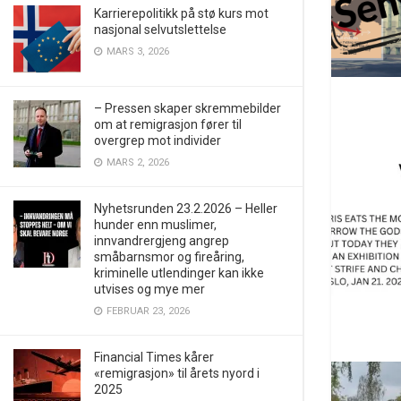
Karrierepolitikk på stø kurs mot
nasjonal selvutslettelse
MARS 3, 2026
– Pressen skaper skremmebilder
om at remigrasjon fører til
overgrep mot individer
MARS 2, 2026
Nyhetsrunden 23.2.2026 – Heller
hunder enn muslimer,
innvandrergjeng angrep
småbarnsmor og fireåring,
kriminelle utlendinger kan ikke
utvises og mye mer
FEBRUAR 23, 2026
Financial Times kårer
«remigrasjon» til årets nyord i
2025