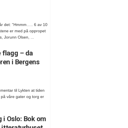
 står det: “Hmmm….. 6 av 10
atene er med på oppropet
, Jorunn Olsen, ...
 flagg – da
ren i Bergens
entar til Lykten at tiden
 på våre gater og torg er
g i Oslo: Bok om
Litteraturhuset