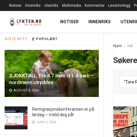
Notiser
Innenriks
Utenriks
Multimedia
Kommentar
Leserinnlegg
P
NOTISER
INNENRIKS
UTENRI
SISTE NYTT
POPULÆRT
Hjem
Søk
Søkere
SJOKKTALL: Fra 4.7 barn til 1.4 barn –
nordmenn utryddes
AUGUST 3, 2026
Remigrasjonskonferansen er på
lørdag – meld deg på!
JUNI 9, 2026