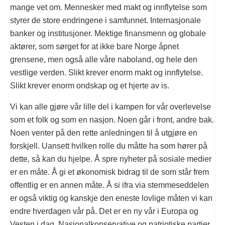
mange vet om. Mennesker med makt og innflytelse som
styrer de store endringene i samfunnet. Internasjonale
banker og institusjoner. Mektige finansmenn og globale
aktører, som sørget for at ikke bare Norge åpnet
grensene, men også alle våre naboland, og hele den
vestlige verden. Slikt krever enorm makt og innflytelse.
Slikt krever enorm ondskap og et hjerte av is.
Vi kan alle gjøre vår lille del i kampen for vår overlevelse
som et folk og som en nasjon. Noen går i front, andre bak.
Noen venter på den rette anledningen til å utgjøre en
forskjell. Uansett hvilken rolle du måtte ha som hører på
dette, så kan du hjelpe. Å spre nyheter på sosiale medier
er en måte. Å gi et økonomisk bidrag til de som står frem
offentlig er en annen måte. Å si ifra via stemmeseddelen
er også viktig og kanskje den eneste lovlige måten vi kan
endre hverdagen vår på. Det er en ny vår i Europa og
Vesten i dag. Nasjonalkonservative og patriotiske partier