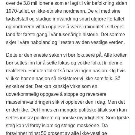
over de 3.8 millionene som er lagt til vår befolkning siden
1970-tallet, er ikke-etniske nordmenn. De vil med sine
fødselstall og stadige innvandring snart utgjøre flertallet
og nordmenn vil da oppleve å være i minoritet i sitt eget
land for første gang i vår tusenårige historie. Det samme
skjer i våre naboland og i resten av den vestlige verden.
Dette er den eneste saken vi bør fokusere på. Alle krefter
bør settes inn for å sette fokus og vekke folket til denne
realiteten. For uten folket så har vi ingen nasjon. Og hvis
vi ikke har en nasjon så eksisterer vi ikke som folk. Så
enkelt er det. Det kan kanskje virke som en
uoverkommelig oppgave å stoppe og reversere
masseinnvandringen slik vi opplever den i dag. Men det
er det ikke. Det finnes en mengde politiske tiltak som kan
settes inn av politikere og norske myndigheter. Som første
steg kan vi forby islam og stenge moskeene. Da
forsvinner minst 50 prosent av alle ikke-vestlige