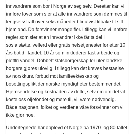
innvandrere som bor i Norge av seg selv. Deretter kan vi
innføre lover som sier at alle innvandrere som dømmes til
fengselsstraff over seks måneder blir utvist tilbake til sitt
hjemland. Da forsvinner mange fler. I tillegg kan vi innføre
regler som sier at en innvandrer ikke får ta del i
sosialstøtte, velferd eller gratis helsetjenester før etter 10
års botid i landet. 10 år som inkluderer fast arbeide og
plettfri vandel. Dobbelt statsborgerskap for utenlandske
borgere gjøres ulovlig. I tillegg kan det kreves beståelse
av norskkurs, forbud mot familieekteskap og
bosettingsplikt der norske myndigheter bestemmer det.
Hjemsendelse og kostnaden av dette, selv om om det vil
koste oss oljefondet og mere til, vil være nødvendig.
Både nasjonen, folket og verdiene våre forsvinner om vi
ikke gjør noe.
Undertegnede har opplevd et Norge på 1970- og 80-tallet