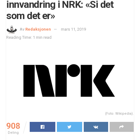
innvandring i NRK: «Si det
som det er»
Av
Redaksjonen
mars 11, 2019
Reading Time: 1 min read
(Foto: Wikipedia).
908
Deling