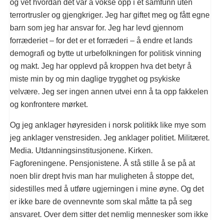
og vet hvordan det var å vokse opp i et samfunn uten
terrortrusler og gjengkriger. Jeg har giftet meg og fått egne
barn som jeg har ansvar for. Jeg har levd gjennom
forræderiet – for det er et forræderi – å endre et lands
demografi og bytte ut urbefolkningen for politisk vinning
og makt. Jeg har opplevd på kroppen hva det betyr å
miste min by og min daglige trygghet og psykiske
velvære. Jeg ser ingen annen utvei enn å ta opp fakkelen
og konfrontere mørket.
Og jeg anklager høyresiden i norsk politikk like mye som
jeg anklager venstresiden. Jeg anklager politiet. Militæret.
Media. Utdanningsinstitusjonene. Kirken.
Fagforeningene. Pensjonistene. Å stå stille å se på at
noen blir drept hvis man har muligheten å stoppe det,
sidestilles med å utføre ugjerningen i mine øyne. Og det
er ikke bare de ovennevnte som skal måtte ta på seg
ansvaret. Over dem sitter det nemlig mennesker som ikke