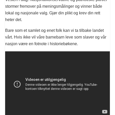
stormer fremover på meningsmålinger og vinner både
lokal og nasjonale valg. Gjør din plikt og krev din rett
heter det.
Bare som et samlet og enet folk kan vi ta tilbake landet
vårt. Hvis ikke vil våre barnebarn leve som slaver og vår
nasjon være en fotnote i historiebøkene.