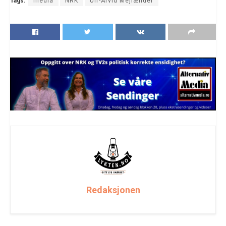
Tags:
media
NRK
Ulf-Arvid Mejlænder
Redaksjonen