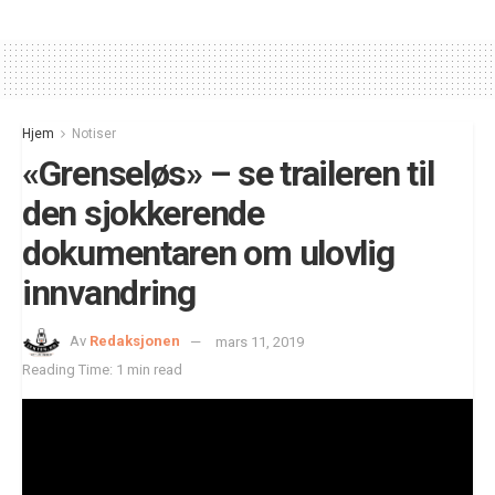
Hjem
Notiser
«Grenseløs» – se traileren til
den sjokkerende
dokumentaren om ulovlig
innvandring
Av
Redaksjonen
mars 11, 2019
Reading Time: 1 min read