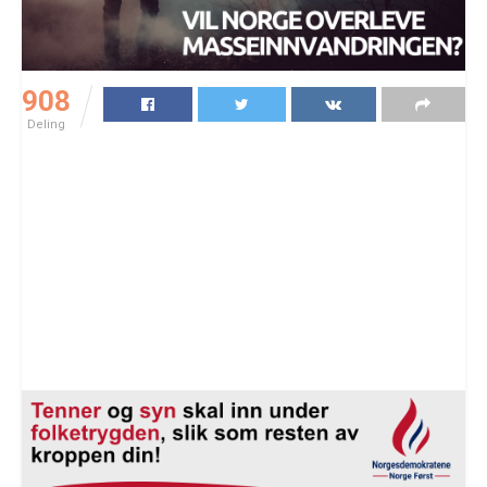
908
Deling