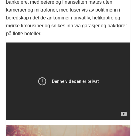
bankeiere, medieeiere og finanseliten møtes uten
kameraer og mikrofoner, med tusenvis av politimenn i
beredskap i det de ankommer i privatfly, helikoptre og
mørke limousiner og snikes inn via garasjer og bakdører
på flotte hoteller.