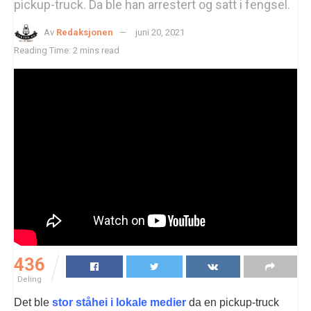
pickup-truck. Da ble han arrestert og satt i fengsel.
Av
Redaksjonen
juni 20, 2021
Reading Time: 2 mins read
436
Deling
Det ble
stor ståhei i lokale medier
da en pickup-truck