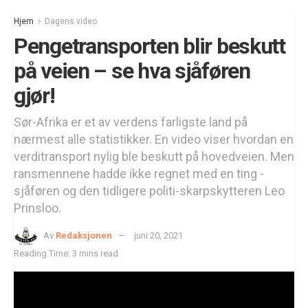
Hjem
Dagens video
Pengetransporten blir beskutt
på veien – se hva sjåføren
gjør!
Sør-Afrika er et av verdens farligste land på
nærmest alle statistikker. En video viser hvordan en
verditransport nylig ble beskutt på hovedveien. Men
ransmennene hadde ikke regnet med en ting -
sjåføren og den tidligere politi-skarpskytteren Leo
Prinsloo.
Av
Redaksjonen
juni 20, 2021
Reading Time: 3 mins read