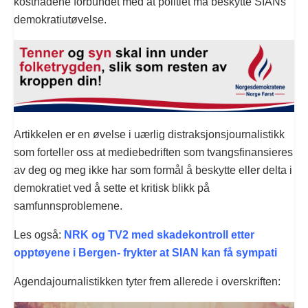
kostnadene forbundet med at politiet må beskytte SIANs
demokratiutøvelse.
Artikkelen er en øvelse i uærlig distraksjonsjournalistikk
som forteller oss at mediebedriften som tvangsfinansieres
av deg og meg ikke har som formål å beskytte eller delta i
demokratiet ved å sette et kritisk blikk på
samfunnsproblemene.
Les også:
NRK og TV2 med skadekontroll etter
opptøyene i Bergen- frykter at SIAN kan få sympati
Agendajournalistikken tyter frem allerede i overskriften: