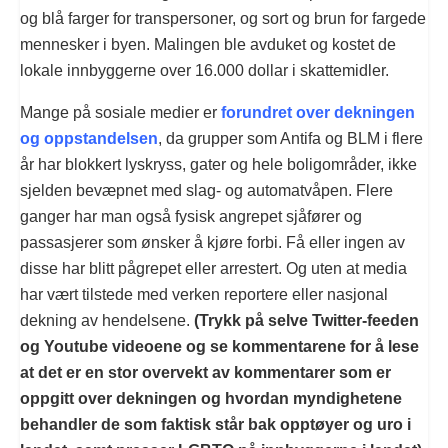
og blå farger for transpersoner, og sort og brun for fargede
mennesker i byen. Malingen ble avduket og kostet de
lokale innbyggerne over 16.000 dollar i skattemidler.
Mange på sosiale medier er
forundret over dekningen
og oppstandelsen
, da grupper som Antifa og BLM i flere
år har blokkert lyskryss, gater og hele boligområder, ikke
sjelden bevæpnet med slag- og automatvåpen. Flere
ganger har man også fysisk angrepet sjåfører og
passasjerer som ønsker å kjøre forbi. Få eller ingen av
disse har blitt pågrepet eller arrestert. Og uten at media
har vært tilstede med verken reportere eller nasjonal
dekning av hendelsene.
(Trykk på selve Twitter-feeden
og Youtube videoene og se kommentarene for å lese
at det er en stor overvekt av kommentarer som er
oppgitt over dekningen og hvordan myndighetene
behandler de som faktisk står bak opptøyer og uro i