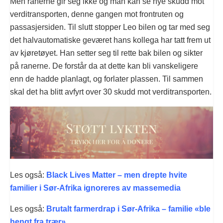
Men ranerne gir seg ikke og man kan se nye skudd mot
verditransporten, denne gangen mot frontruten og
passasjersiden. Til slutt stopper Leo bilen og tar med seg
det halvautomatiske geværet hans kollega har tatt frem ut
av kjøretøyet. Han setter seg til rette bak bilen og sikter
på ranerne. De forstår da at dette kan bli vanskeligere
enn de hadde planlagt, og forlater plassen. Til sammen
skal det ha blitt avfyrt over 30 skudd mot verditransporten.
Les også:
Black Lives Matter – men drepte hvite
familier i Sør-Afrika ignoreres av massemedia
Les også:
Brutalt farmerdrap i Sør-Afrika – familie «ble
hengt fra trær»