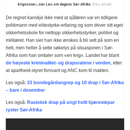
krigssone», sier Leo om dagens Sør-Afrika.
(foto: privat).
De regnet kanskje ikke med at sjåføren var en tidligere
politimann med elitestyrke-erfaring og som driver sitt eget
sikkerhetsskole for nettopp sikkerhetsstyrker, politiet og
militæret. Han sier han ikke ønskes å bli sett på som en
helt, men heller å sette søkelys på situasjonen i Sør-
Afrika som han omtaler som «en krig». Landet har blant
de høyeste kriminalitet- og drapsratene i verden,
etter
at apartheid-styret forsvant og ANC kom til makten.
Les også:
33 bondegårdangrep og 10 drap i Sør-Afrika
– bare i desember
Les også:
Rasistisk drap på ungt hvitt kjærestepar
ryster Sør-Afrika