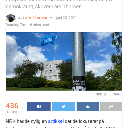
demokratiet, skriver Lars Thorsen.
Av
Lars Thorsen
juni 20, 2021
Reading Time: 6 mins read
NRK. (Foto: SIAN).
436
Deling
NRK hadde nylig en
artikkel
der de fokuserer på