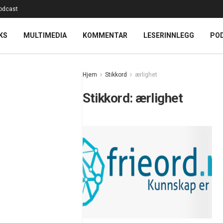
odcast
KS
MULTIMEDIA
KOMMENTAR
LESERINNLEGG
PO
Hjem
Stikkord
ærlighet
Stikkord:
ærlighet