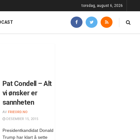
torsdag, august 6, 2026
DCAST
Pat Condell – Alt
vi ønsker er
sannheten
AV
FRIEORD.NO
DESEMBER 15, 2015
Presidentkandidat Donald
Trump har klart å sette