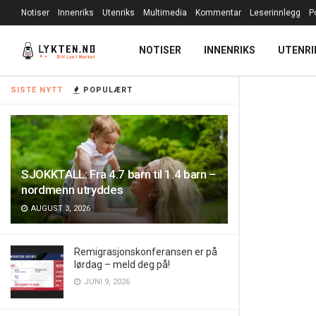
Notiser
Innenriks
Utenriks
Multimedia
Kommentar
Leserinnlegg
P
NOTISER
INNENRIKS
UTENRI
SISTE NYTT
POPULÆRT
SJOKKTALL: Fra 4.7 barn til 1.4 barn –
nordmenn utryddes
AUGUST 3, 2026
Remigrasjonskonferansen er på
lørdag – meld deg på!
JUNI 9, 2026