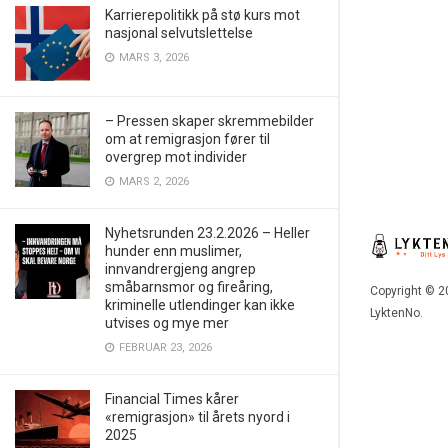
Karrierepolitikk på stø kurs mot
nasjonal selvutslettelse
MARS 3, 2026
– Pressen skaper skremmebilder
om at remigrasjon fører til
overgrep mot individer
MARS 2, 2026
Nyhetsrunden 23.2.2026 – Heller
hunder enn muslimer,
innvandrergjeng angrep
småbarnsmor og fireåring,
Copyright © 2
kriminelle utlendinger kan ikke
LyktenNo.
utvises og mye mer
FEBRUAR 23, 2026
Financial Times kårer
«remigrasjon» til årets nyord i
2025