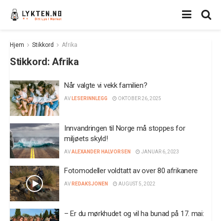
Hjem
Stikkord
Afrika
Stikkord:
Afrika
Når valgte vi vekk familien?
AV
LESERINNLEGG
OKTOBER 26, 2025
Innvandringen til Norge må stoppes for
miljøets skyld!
AV
ALEXANDER HALVORSEN
JANUAR 6, 2023
Fotomodeller voldtatt av over 80 afrikanere
AV
REDAKSJONEN
AUGUST 5, 2022
– Er du mørkhudet og vil ha bunad på 17. mai: