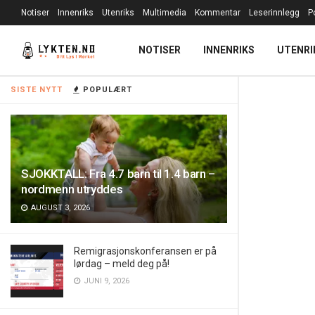
Notiser
Innenriks
Utenriks
Multimedia
Kommentar
Leserinnlegg
P
NOTISER
INNENRIKS
UTENRI
SISTE NYTT
POPULÆRT
SJOKKTALL: Fra 4.7 barn til 1.4 barn –
nordmenn utryddes
AUGUST 3, 2026
Remigrasjonskonferansen er på
lørdag – meld deg på!
JUNI 9, 2026