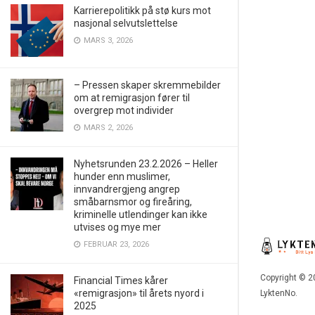
Karrierepolitikk på stø kurs mot
nasjonal selvutslettelse
MARS 3, 2026
– Pressen skaper skremmebilder
om at remigrasjon fører til
overgrep mot individer
MARS 2, 2026
Nyhetsrunden 23.2.2026 – Heller
hunder enn muslimer,
innvandrergjeng angrep
småbarnsmor og fireåring,
kriminelle utlendinger kan ikke
utvises og mye mer
FEBRUAR 23, 2026
Copyright © 2
Financial Times kårer
«remigrasjon» til årets nyord i
LyktenNo.
2025