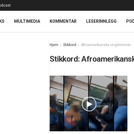
odcast
KS
MULTIMEDIA
KOMMENTAR
LESERINNLEGG
PO
Hjem
Stikkord
Afroamerikanske ungdommer
Stikkord:
Afroamerikans