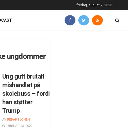
fredag, august 7, 2026
DCAST
ke ungdommer
Ung gutt brutalt
mishandlet på
skolebuss – fordi
han støtter
Trump
AV
REDAKSJONEN
FEBRUAR 13, 2022