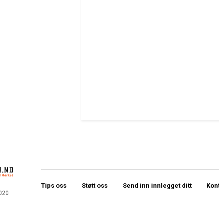
Tips oss
Støtt oss
Send inn innlegget ditt
Kon
020