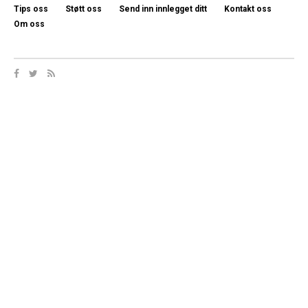
Tips oss
Støtt oss
Send inn innlegget ditt
Kontakt oss
Om oss