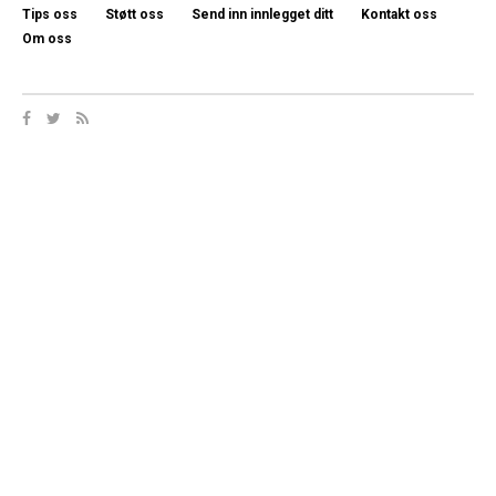
Tips oss
Støtt oss
Send inn innlegget ditt
Kontakt oss
Om oss