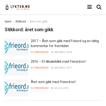
Hjem
Stikkord
året som gikk
Stikkord:
året som gikk
2017 – Året som gikk med Frieord og en viktig
kommentar for fremtiden
AV
FRIEORD.NO
JANUAR 2, 2018
2016 – Et tilbakeblikk med Frieord.no!
AV
FRIEORD.NO
JANUAR 2, 2017
Året som gikk med Frieord.no!
AV
FRIEORD.NO
JULI 23, 2015