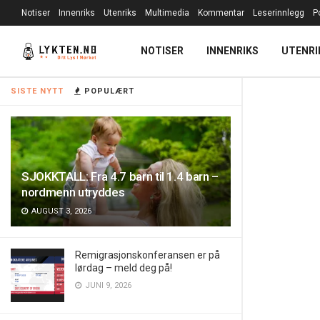
Notiser
Innenriks
Utenriks
Multimedia
Kommentar
Leserinnlegg
P
NOTISER
INNENRIKS
UTENRI
SISTE NYTT
POPULÆRT
SJOKKTALL: Fra 4.7 barn til 1.4 barn –
nordmenn utryddes
AUGUST 3, 2026
Remigrasjonskonferansen er på
lørdag – meld deg på!
JUNI 9, 2026