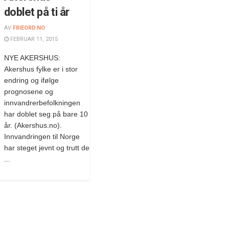
doblet på ti år
AV
FRIEORD.NO
FEBRUAR 11, 2015
NYE AKERSHUS:
Akershus fylke er i stor
endring og ifølge
prognosene og
innvandrerbefolkningen
har doblet seg på bare 10
år. (Akershus.no).
Innvandringen til Norge
har steget jevnt og trutt de
...