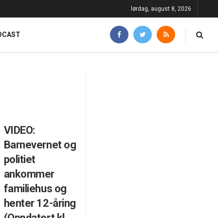
lørdag, august 8, 2026
DCAST
VIDEO:
Barnevernet og
politiet
ankommer
familiehus og
henter 12-åring
(Oppdatert kl.