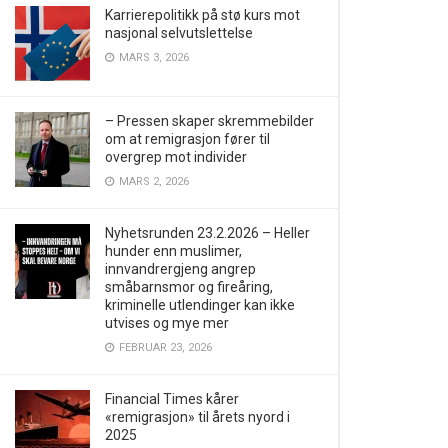
Karrierepolitikk på stø kurs mot
nasjonal selvutslettelse
MARS 3, 2026
– Pressen skaper skremmebilder
om at remigrasjon fører til
overgrep mot individer
MARS 2, 2026
Nyhetsrunden 23.2.2026 – Heller
hunder enn muslimer,
innvandrergjeng angrep
småbarnsmor og fireåring,
kriminelle utlendinger kan ikke
utvises og mye mer
FEBRUAR 23, 2026
Financial Times kårer
«remigrasjon» til årets nyord i
2025