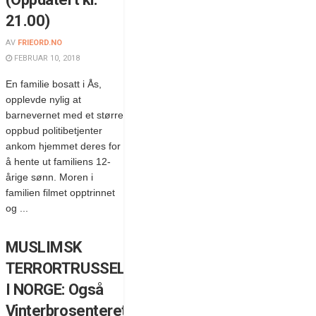
21.00)
AV
FRIEORD.NO
FEBRUAR 10, 2018
En familie bosatt i Ås,
opplevde nylig at
barnevernet med et større
oppbud politibetjenter
ankom hjemmet deres for
å hente ut familiens 12-
årige sønn. Moren i
familien filmet opptrinnet
og ...
MUSLIMSK
TERRORTRUSSEL
I NORGE: Også
Vinterbrosenteret