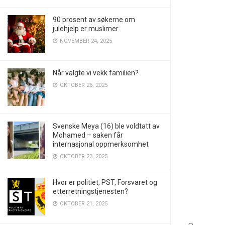
90 prosent av søkerne om
julehjelp er muslimer
NOVEMBER 24, 2025
Når valgte vi vekk familien?
OKTOBER 26, 2025
Svenske Meya (16) ble voldtatt av
Mohamed – saken får
internasjonal oppmerksomhet
OKTOBER 23, 2025
Hvor er politiet, PST, Forsvaret og
etterretningstjenesten?
OKTOBER 21, 2025