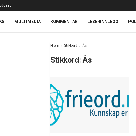
odcast
KS
MULTIMEDIA
KOMMENTAR
LESERINNLEGG
PO
Hjem
Stikkord
Ås
Stikkord:
Ås