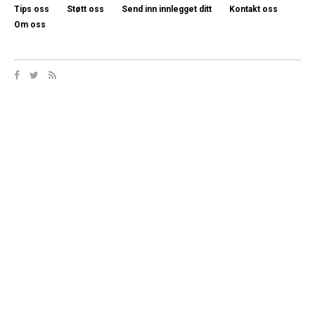
Tips oss
Støtt oss
Send inn innlegget ditt
Kontakt oss
Om oss