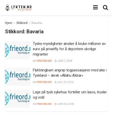
Hjem
Stikkord
Bavaria
Stikkord:
Bavaria
Tyske myndigheter ønsker å bruke millioner av
euro på privatfly for å deportere ulovlige
migranter
AV
FRIEORD.NO
JUNI 7, 2018
Flyktningbarn angrep togpassasjerer med øks i
Tyskland – skrek «Allahu Akbar»
AV
FRIEORD.NO
JULI 19, 2016
Lege på tysk sykehus forteller om kaos, trusler
og vold
AV
FRIEORD.NO
JUNI 24, 2018