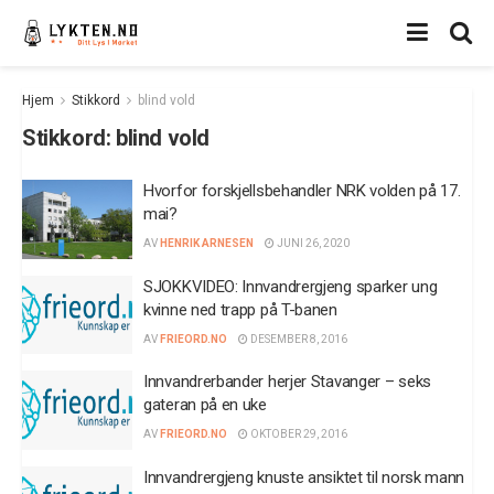
Hjem
Stikkord
blind vold
Stikkord:
blind vold
Hvorfor forskjellsbehandler NRK volden på 17.
mai?
AV
HENRIK ARNESEN
JUNI 26, 2020
SJOKKVIDEO: Innvandrergjeng sparker ung
kvinne ned trapp på T-banen
AV
FRIEORD.NO
DESEMBER 8, 2016
Innvandrerbander herjer Stavanger – seks
gateran på en uke
AV
FRIEORD.NO
OKTOBER 29, 2016
Innvandrergjeng knuste ansiktet til norsk mann