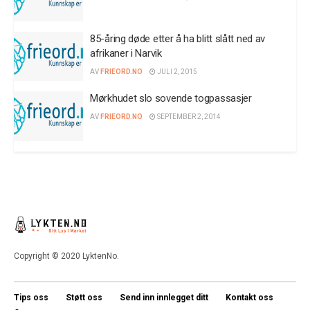
85-åring døde etter å ha blitt slått ned av
afrikaner i Narvik
AV
FRIEORD.NO
JULI 2, 2015
Mørkhudet slo sovende togpassasjer
AV
FRIEORD.NO
SEPTEMBER 2, 2014
Copyright © 2020 LyktenNo.
Tips oss
Støtt oss
Send inn innlegget ditt
Kontakt oss