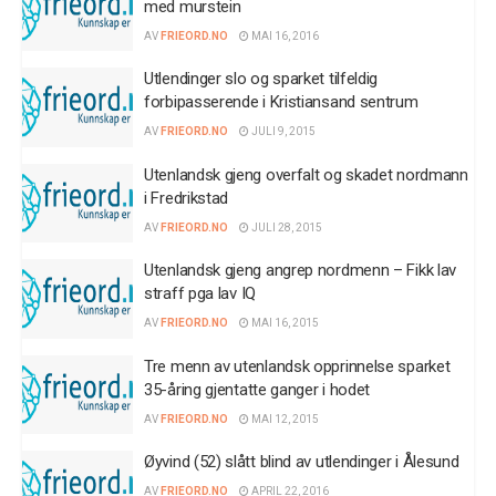
med murstein
AV
FRIEORD.NO
MAI 16, 2016
Utlendinger slo og sparket tilfeldig
forbipasserende i Kristiansand sentrum
AV
FRIEORD.NO
JULI 9, 2015
Utenlandsk gjeng overfalt og skadet nordmann
i Fredrikstad
AV
FRIEORD.NO
JULI 28, 2015
Utenlandsk gjeng angrep nordmenn – Fikk lav
straff pga lav IQ
AV
FRIEORD.NO
MAI 16, 2015
Tre menn av utenlandsk opprinnelse sparket
35-åring gjentatte ganger i hodet
AV
FRIEORD.NO
MAI 12, 2015
Øyvind (52) slått blind av utlendinger i Ålesund
AV
FRIEORD.NO
APRIL 22, 2016