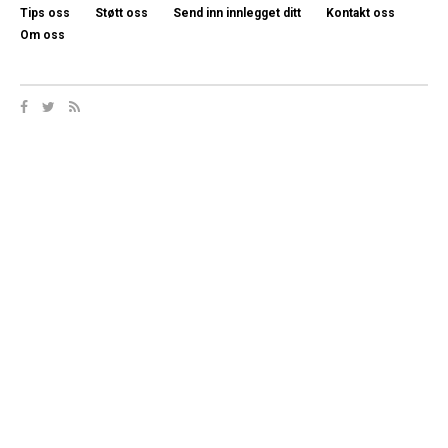
Tips oss
Støtt oss
Send inn innlegget ditt
Kontakt oss
Om oss