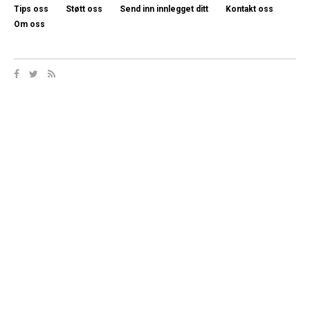
Tips oss
Støtt oss
Send inn innlegget ditt
Kontakt oss
Om oss