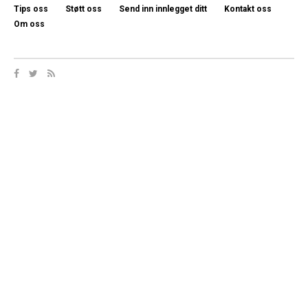
Tips oss
Støtt oss
Send inn innlegget ditt
Kontakt oss
Om oss