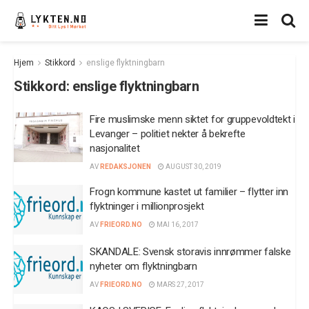
Hjem
Stikkord
enslige flyktningbarn
Stikkord:
enslige flyktningbarn
Fire muslimske menn siktet for gruppevoldtekt i
Levanger – politiet nekter å bekrefte
nasjonalitet
AV
REDAKSJONEN
AUGUST 30, 2019
Frogn kommune kastet ut familier – flytter inn
flyktninger i millionprosjekt
AV
FRIEORD.NO
MAI 16, 2017
SKANDALE: Svensk storavis innrømmer falske
nyheter om flyktningbarn
AV
FRIEORD.NO
MARS 27, 2017