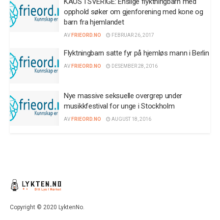
KAOS I SVERIGE: Enslige flyktningbarn med
opphold søker om gjenforening med kone og
barn fra hjemlandet
AV
FRIEORD.NO
FEBRUAR 26, 2017
Flyktningbarn satte fyr på hjemløs mann i Berlin
AV
FRIEORD.NO
DESEMBER 28, 2016
Nye massive seksuelle overgrep under
musikkfestival for unge i Stockholm
AV
FRIEORD.NO
AUGUST 18, 2016
Copyright © 2020 LyktenNo.