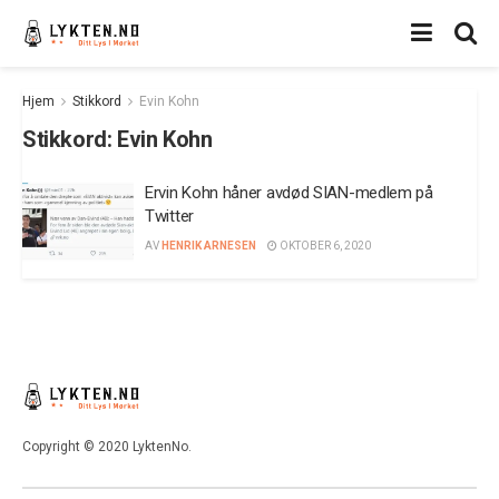
Hjem
Stikkord
Evin Kohn
Stikkord:
Evin Kohn
Ervin Kohn håner avdød SIAN-medlem på
Twitter
AV
HENRIK ARNESEN
OKTOBER 6, 2020
Copyright © 2020 LyktenNo.