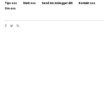
Tips oss
Støtt oss
Send inn innlegget ditt
Kontakt oss
Om oss