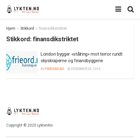
Hjem
Stikkord
finansdikstriktet
Stikkord:
finansdikstriktet
London bygger «stålring» mot terror rundt
skyskraperne og finansbyggene
AV
FRIEORD.NO
DESEMBER 24, 2016
Copyright © 2020 LyktenNo.