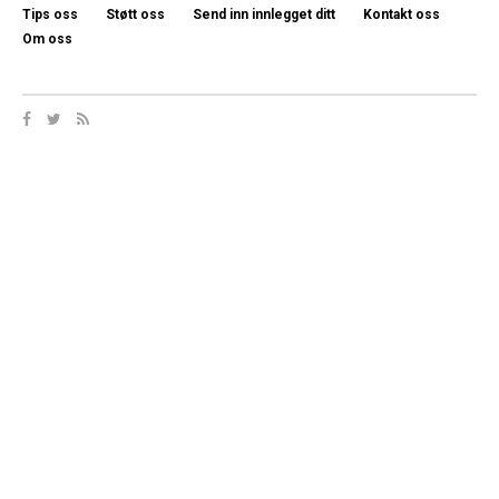
Tips oss
Støtt oss
Send inn innlegget ditt
Kontakt oss
Om oss