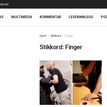
odcast
KS
MULTIMEDIA
KOMMENTAR
LESERINNLEGG
PO
Hjem
Stikkord
Finger
Stikkord:
Finger