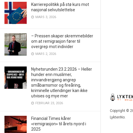
Karrierepolitikk på stø kurs mot
nasjonal selvutslettelse
MARS 3, 2026
– Pressen skaper skremmebilder
om at remigrasjon fører til
overgrep mot individer
MARS 2, 2026
Nyhetsrunden 23.2.2026 – Heller
hunder enn muslimer,
innvandrergjeng angrep
småbarnsmor og fireåring,
kriminelle utlendinger kan ikke
utvises og mye mer
FEBRUAR 23, 2026
Copyright © 2
LyktenNo.
Financial Times kårer
«remigrasjon» til årets nyord i
2025