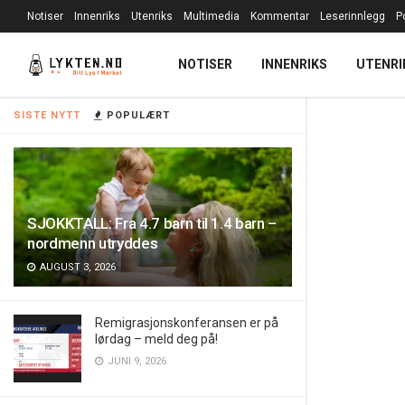
Notiser
Innenriks
Utenriks
Multimedia
Kommentar
Leserinnlegg
P
NOTISER
INNENRIKS
UTENRI
SISTE NYTT
POPULÆRT
SJOKKTALL: Fra 4.7 barn til 1.4 barn –
nordmenn utryddes
AUGUST 3, 2026
Remigrasjonskonferansen er på
lørdag – meld deg på!
JUNI 9, 2026