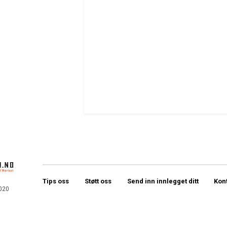
Tips oss
Støtt oss
Send inn innlegget ditt
Kon
020