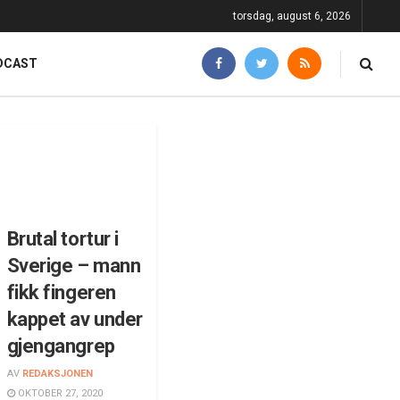
torsdag, august 6, 2026
DCAST
Brutal tortur i
Sverige – mann
fikk fingeren
kappet av under
gjengangrep
AV
REDAKSJONEN
OKTOBER 27, 2020