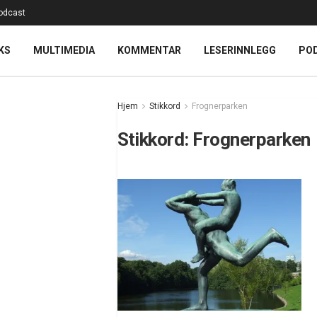
odcast
KS
MULTIMEDIA
KOMMENTAR
LESERINNLEGG
PO
Hjem
Stikkord
Frognerparken
Stikkord:
Frognerparken