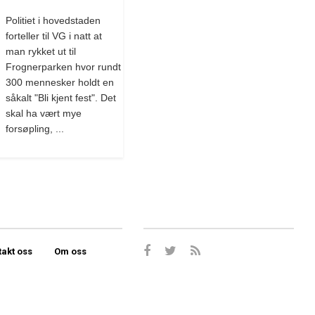
Politiet i hovedstaden
forteller til VG i natt at
man rykket ut til
Frognerparken hvor rundt
300 mennesker holdt en
såkalt "Bli kjent fest". Det
skal ha vært mye
forsøpling, ...
takt oss
Om oss