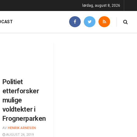
lørdag, august 8, 2026
DCAST
Politiet
etterforsker
mulige
voldtekter i
Frognerparken
AV
HENRIK ARNESEN
AUGUST 24, 2019