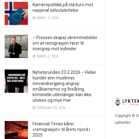
Karrierepolitikk på stø kurs mot
nasjonal selvutslettelse
MARS 3, 2026
– Pressen skaper skremmebilder
om at remigrasjon fører til
overgrep mot individer
MARS 2, 2026
Nyhetsrunden 23.2.2026 – Heller
hunder enn muslimer,
innvandrergjeng angrep
småbarnsmor og fireåring,
kriminelle utlendinger kan ikke
utvises og mye mer
FEBRUAR 23, 2026
Copyright © 2
LyktenNo.
Financial Times kårer
«remigrasjon» til årets nyord i
2025