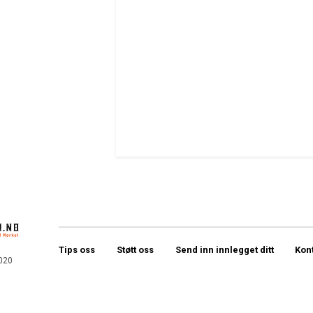
Tips oss
Støtt oss
Send inn innlegget ditt
Kon
020