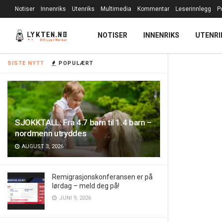
Notiser
Innenriks
Utenriks
Multimedia
Kommentar
Leserinnlegg
P
NOTISER
INNENRIKS
UTENRI
SISTE NYTT
POPULÆRT
SJOKKTALL: Fra 4.7 barn til 1.4 barn –
nordmenn utryddes
AUGUST 3, 2026
Remigrasjonskonferansen er på
lørdag – meld deg på!
JUNI 9, 2026