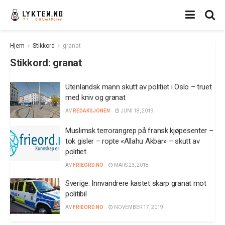
Hjem
Stikkord
granat
Stikkord:
granat
Utenlandsk mann skutt av politiet i Oslo – truet
med kniv og granat
AV
REDAKSJONEN
JUNI 18, 2019
Muslimsk terrorangrep på fransk kjøpesenter –
tok gisler – ropte «Allahu Akbar» – skutt av
politiet
AV
FRIEORD.NO
MARS 23, 2018
Sverige: Innvandrere kastet skarp granat mot
politibil
AV
FRIEORD.NO
NOVEMBER 17, 2019