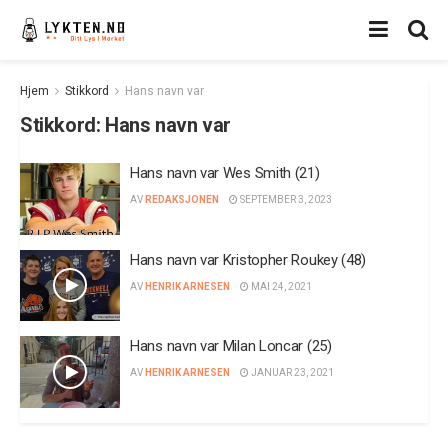
Hjem
Stikkord
Hans navn var
Stikkord:
Hans navn var
Hans navn var Wes Smith (21)
AV
REDAKSJONEN
SEPTEMBER 3, 2023
Hans navn var Kristopher Roukey (48)
AV
HENRIK ARNESEN
MAI 24, 2021
Hans navn var Milan Loncar (25)
AV
HENRIK ARNESEN
JANUAR 23, 2021