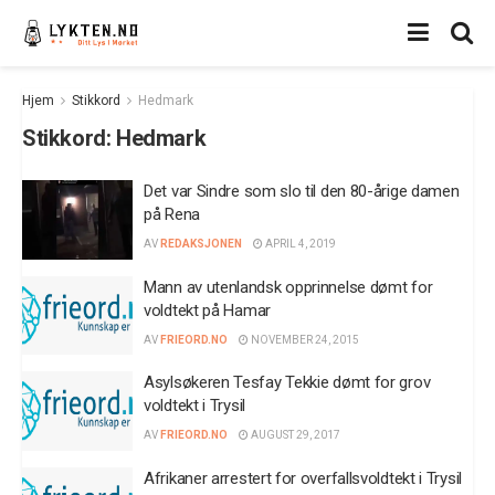
Hjem
Stikkord
Hedmark
Stikkord:
Hedmark
Det var Sindre som slo til den 80-årige damen
på Rena
AV
REDAKSJONEN
APRIL 4, 2019
Mann av utenlandsk opprinnelse dømt for
voldtekt på Hamar
AV
FRIEORD.NO
NOVEMBER 24, 2015
Asylsøkeren Tesfay Tekkie dømt for grov
voldtekt i Trysil
AV
FRIEORD.NO
AUGUST 29, 2017
Afrikaner arrestert for overfallsvoldtekt i Trysil