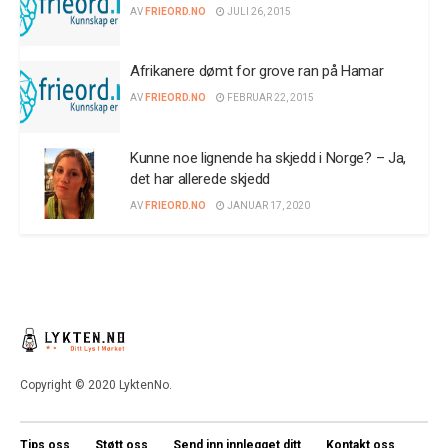
AV
FRIEORD.NO
JULI 26, 2015
Afrikanere dømt for grove ran på Hamar
AV
FRIEORD.NO
FEBRUAR 22, 2015
Kunne noe lignende ha skjedd i Norge? – Ja,
det har allerede skjedd
AV
FRIEORD.NO
JANUAR 17, 2020
Copyright © 2020 LyktenNo.
Tips oss
Støtt oss
Send inn innlegget ditt
Kontakt oss