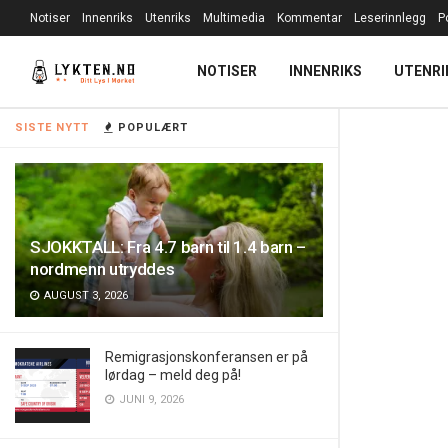
Notiser
Innenriks
Utenriks
Multimedia
Kommentar
Leserinnlegg
P
NOTISER
INNENRIKS
UTENRI
SISTE NYTT
POPULÆRT
SJOKKTALL: Fra 4.7 barn til 1.4 barn –
nordmenn utryddes
AUGUST 3, 2026
Remigrasjonskonferansen er på
lørdag – meld deg på!
JUNI 9, 2026