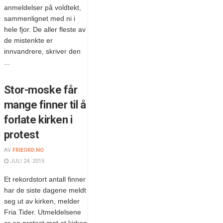
anmeldelser på voldtekt,
sammenlignet med ni i
hele fjor. De aller fleste av
de mistenkte er
innvandrere, skriver den
...
Stor-moske får
mange finner til å
forlate kirken i
protest
AV
FRIEORD.NO
JULI 24, 2015
Et rekordstort antall finner
har de siste dagene meldt
seg ut av kirken, melder
Fria Tider. Utmeldelsene