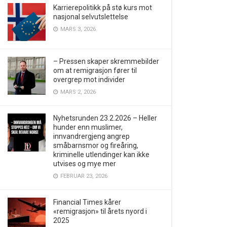
Karrierepolitikk på stø kurs mot
nasjonal selvutslettelse
MARS 3, 2026
– Pressen skaper skremmebilder
om at remigrasjon fører til
overgrep mot individer
MARS 2, 2026
Nyhetsrunden 23.2.2026 – Heller
hunder enn muslimer,
innvandrergjeng angrep
småbarnsmor og fireåring,
kriminelle utlendinger kan ikke
utvises og mye mer
FEBRUAR 23, 2026
Financial Times kårer
«remigrasjon» til årets nyord i
2025