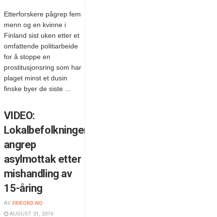
Etterforskere pågrep fem
menn og en kvinne i
Finland sist uken etter et
omfattende politiarbeide
for å stoppe en
prostitusjonsring som har
plaget minst et dusin
finske byer de siste ...
VIDEO:
Lokalbefolkningen
angrep
asylmottak etter
mishandling av
15-åring
AV
FRIEORD.NO
AUGUST 31, 2016