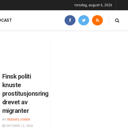
torsdag, august 6, 2026
DCAST
Finsk politi
knuste
prostitusjonsring
drevet av
migranter
AV
REDAKSJONEN
OKTOBER 12, 2020