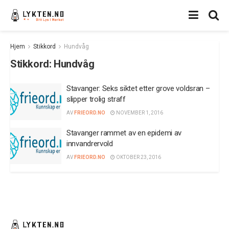
Hjem
Stikkord
Hundvåg
Stikkord:
Hundvåg
Stavanger: Seks siktet etter grove voldsran –
slipper trolig straff
AV
FRIEORD.NO
NOVEMBER 1, 2016
Stavanger rammet av en epidemi av
innvandrervold
AV
FRIEORD.NO
OKTOBER 23, 2016